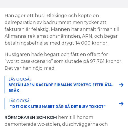
Han äger ett hus i Blekinge och köpte en
delreparation av badrummet men tycker att
fakturan är felaktig. Mannen har anmält firman till
Allmänna reklamationsnämnden, ARN, och begär
betalningsbefrielse med drygt 14 000 kronor.
Husägaren hade begärt och fått en offert för
“worst case-scenario” som slutade på 97 781 kronor.
Det var han nöjd med.
LÄS OCKSÅ:
BESTÄLLAREN KASTADE FIRMANS VERKTYG EFTER ÄTA-
BRÅK
LÄS OCKSÅ:
”DET GICK LITE SNABBT DÄR SÅ DET BLEV TOKIGT”
hem till honom
RÖRMOKAREN SOM KOM
demonterade wc-stolen, duschväggarna och