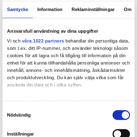
och bevakningar rakt ner i inkorgen
Samtycke
Information
Reklaminställningar
Om
Ansvarsfull användning av dina uppgifter
Vi och
våra 1022 partners
behandlar din personliga data,
som t.ex. ditt IP-nummer, och använder teknologi såsom
cookies för att lagra och få tillgång till information på din
enhet för att kunna tillhandahålla personliga annonser och
innehåll, annons- och innehållsmätning, åskådarinsikter
och produktutveckling. Du kan själv välja vilka som får
använda din data och i vilka syften.
REKOMMENDERADE ARTIKLAR
Med din tillåtelse skulle vi även vilja:
Samla in information om din geografiska plats
Samtyckesval
Nödvändig
som kan ha en noggrannhet på upp till flera meter
Identifiera din enhet genom att aktivt skanna den
för specifika kännetecken (fingeravtryck)
Badrumstvist:
Vilken av de
Garaget fy
Inställningar