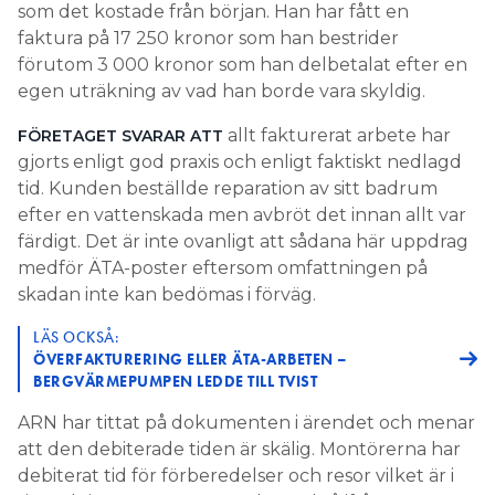
som det kostade från början. Han har fått en
faktura på 17 250 kronor som han bestrider
förutom 3 000 kronor som han delbetalat efter en
egen uträkning av vad han borde vara skyldig.
allt fakturerat arbete har
FÖRETAGET SVARAR ATT
gjorts enligt god praxis och enligt faktiskt nedlagd
tid. Kunden beställde reparation av sitt badrum
efter en vattenskada men avbröt det innan allt var
färdigt. Det är inte ovanligt att sådana här uppdrag
medför ÄTA-poster eftersom omfattningen på
skadan inte kan bedömas i förväg.
LÄS OCKSÅ:
ÖVERFAKTURERING ELLER ÄTA-ARBETEN –
BERGVÄRMEPUMPEN LEDDE TILL TVIST
ARN har tittat på dokumenten i ärendet och menar
att den debiterade tiden är skälig. Montörerna har
debiterat tid för förberedelser och resor vilket är i