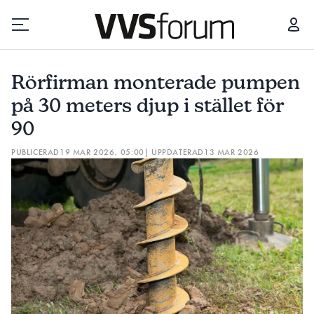
RÖRFIRMAN MONTERADE PUMPEN PÅ 30 METERS DJUP I STÄLLET FÖR 90
Rörfirman monterade pumpen
Prenumerera
på 30 meters djup i stället för
90
Hantera prenumeration
PUBLICERAD
19 MAR 2026, 05:00
| UPPDATERAD
13 MAR 2026
Lediga jobb
Annonsera
Läs E-tidningen
Om tidningen
Kontakt