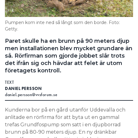
Information om GDPR
Search for:
Pumpen kom inte ned så långt som den borde. Foto:
Getty.
Paret skulle ha en brunn på 90 meters djup
SEARCH
men installationen blev mycket grundare än
så. Rörfirman som gjorde jobbet slår trots
det ifrån sig och hävdar att felet är utom
företagets kontroll.
TEXT
DANIEL PERSSON
daniel.persson@vvsforum.se
Kunderna bor på en gård utanför Uddevalla och
anlitade en rörfirma för att byta ut en gammal
trefas Grundfospump som satt i en djupborrad
brunn på 80-90 meters djup. En ny dränkbar