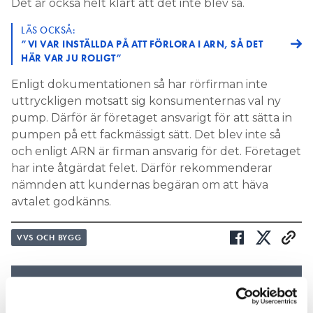
Det är också helt klart att det inte blev så.
LÄS OCKSÅ:
”VI VAR INSTÄLLDA PÅ ATT FÖRLORA I ARN, SÅ DET
HÄR VAR JU ROLIGT”
Enligt dokumentationen så har rörfirman inte
uttryckligen motsatt sig konsumenternas val ny
pump. Därför är företaget ansvarigt för att sätta in
pumpen på ett fackmässigt sätt. Det blev inte så
och enligt ARN är firman ansvarig för det. Företaget
har inte åtgärdat felet. Därför rekommenderar
nämnden att kundernas begäran om att häva
avtalet godkänns.
VVS OCH BYGG
Nyhetsbrev
Prenumerera på vårt nyhetsbrev och få nyheter, tips