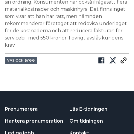
sin ordning. Konsumenten har också ifrågasatt flera
materialkostnader och maskinhyra. Det finns inget
som visar att han har rätt, men nämnden
rekommenderar företaget att redovisa underlaget
för de kostnaderna och att reducera fakturan för
servicebil med 550 kronor. I övrigt avslås kundens
krav.
VVS OCH BYGG
Prenumerera
Läs E-tidningen
Hantera prenumeration
Om tidningen
Lediga jobb
Kontakt