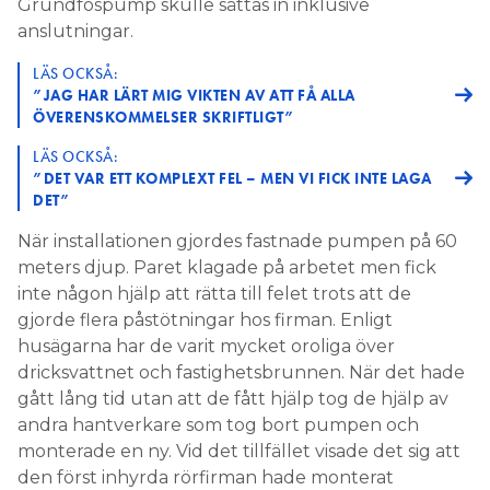
Grundfospump skulle sättas in inklusive
anslutningar.
LÄS OCKSÅ:
”JAG HAR LÄRT MIG VIKTEN AV ATT FÅ ALLA
ÖVERENSKOMMELSER SKRIFTLIGT”
LÄS OCKSÅ:
”DET VAR ETT KOMPLEXT FEL – MEN VI FICK INTE LAGA
DET”
När installationen gjordes fastnade pumpen på 60
meters djup. Paret klagade på arbetet men fick
inte någon hjälp att rätta till felet trots att de
gjorde flera påstötningar hos firman. Enligt
husägarna har de varit mycket oroliga över
dricksvattnet och fastighetsbrunnen. När det hade
gått lång tid utan att de fått hjälp tog de hjälp av
andra hantverkare som tog bort pumpen och
monterade en ny. Vid det tillfället visade det sig att
den först inhyrda rörfirman hade monterat