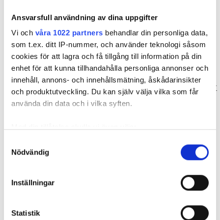
I integritetsskyddspolicyn hittar du information om
hur vi behandlar dina personuppgifter.
Ansvarsfull användning av dina uppgifter
Vår förhoppning är att du ska känna dig trygg när
Vi och
våra 1022 partners
behandlar din personliga data,
du lämnar dina uppgifter till oss.
som t.ex. ditt IP-nummer, och använder teknologi såsom
cookies för att lagra och få tillgång till information på din
Du behöver inte göra något, men ta gärna del av
enhet för att kunna tillhandahålla personliga annonser och
vår integritetsskyddspolicy här:
innehåll, annons- och innehållsmätning, åskådarinsikter
https://www.installatorsforetagen.se/personuppgifter
och produktutveckling. Du kan själv välja vilka som får
använda din data och i vilka syften.
Du är alltid välkommen att kontakta oss om du har
några ytterligare frågor eller funderingar.
Med din tillåtelse skulle vi även vilja:
Med vänliga hälsningar
Samla in information om din geografiska plats
Samtyckesval
Nödvändig
som kan ha en noggrannhet på upp till flera meter
Fredrik Karlsson,
Identifiera din enhet genom att aktivt skanna den
chefredaktör VVS-Forum
för specifika kännetecken (fingeravtryck)
Inställningar
Ta reda på mer om hur dina personliga uppgifter
behandlas och ställ in dina preferenser i
detaljsektionen
.
Prenumerera på vårt nyhetsbrev och få nyheter, tips
Statistik
Du kan ändra eller dra tillbaka ditt samtycke när som
och bevakningar rakt ner i inkorgen