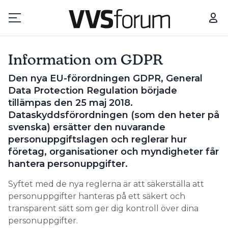
Information om GDPR
Prenumerera
Den nya EU-förordningen GDPR, General
Data Protection Regulation började
Hantera prenumeration
tillämpas den 25 maj 2018.
Dataskyddsförordningen (som den heter på
Lediga jobb
svenska) ersätter den nuvarande
personuppgiftslagen och reglerar hur
företag, organisationer och myndigheter får
Annonsera
hantera personuppgifter.
Läs E-tidningen
Syftet med de nya reglerna är att säkerställa att
personuppgifter hanteras på ett säkert och
transparent sätt som ger dig kontroll över dina
Om tidningen
personuppgifter.
Kontakt