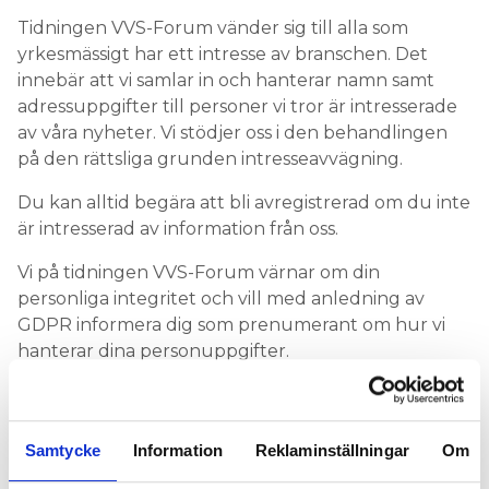
Information om GDPR
Tidningen VVS-Forum vänder sig till alla som
yrkesmässigt har ett intresse av branschen. Det
Search for:
innebär att vi samlar in och hanterar namn samt
adressuppgifter till personer vi tror är intresserade
av våra nyheter. Vi stödjer oss i den behandlingen
på den rättsliga grunden intresseavvägning.
SEARCH
Du kan alltid begära att bli avregistrerad om du inte
är intresserad av information från oss.
Vi på tidningen VVS-Forum värnar om din
personliga integritet och vill med anledning av
GDPR informera dig som prenumerant om hur vi
hanterar dina personuppgifter.
Tidningen VVS-Forums policy är densamma som för
våra ägare, Installatörsföretagen Service i Sverige
AB, org.nr: 556090-8062.
Samtycke
Information
Reklaminställningar
Om