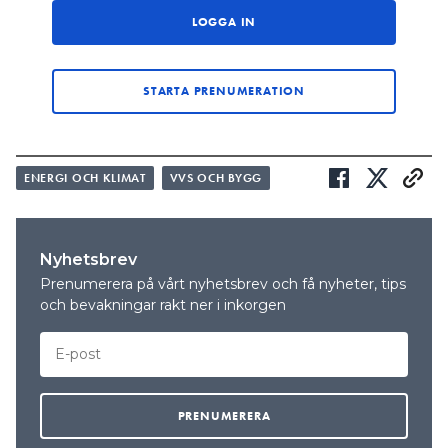
LOGGA IN
MER OM VÄRMEPUMPAR:
”ATT STÄNGA AV ELPATRONEN ÄR DET DUMMASTE MAN
KAN GÖRA”
STARTA PRENUMERATION
DET BLEV INTE SOM TÄNKT:
“VÄRMEPUMPEN SKULLE SPARA EL – MEN DET BLEV
TVÄRTOM”
ENERGI OCH KLIMAT
VVS OCH BYGG
är enligt föreningen något
DEN SENARE SIFFRAN
lägre egentligen eftersom det gjorts förändringar i
beräkningsunderlaget för frånluftsvärmepumpar
Nyhetsbrev
som gör att ökningen ser större ut på papper än
Prenumerera på vårt nyhetsbrev och få nyheter, tips
den är i verkligheten.
och bevakningar rakt ner i inkorgen
Mattias Järvinen, teknisk expert på Svenska Kyl &
Värmepumpföreningen, tror på fortsatt hög
efterfrågan den närmaste tiden.
– Inför den kalla perioden som nu kommer är det
klokt att se om sitt hus. Elpriserna är för närvarande