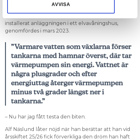
spillvattenvärmeväxlare
som han byggt ihop med
AVVISA
ackumulatortankar. Besöket hos en
bostadsrättsförening i Örnsköldsvik, som hade
installerat anläggningen i ett elvavåningshus,
genomfördes i mars 2023.
”Varmare vatten som växlarna förser
tankarna med hamnar överst, där tar
värmepumpen sin energi. Vattnet är
några plusgrader och efter
energiuttag återger värmepumpen
minus två grader längst ner i
tankarna.”
– Nu har jag fått testa den biten.
Alf Näslund låter nöjd när han berättar att han vid
årsskiftet 25/26 fick förverkliga den dröm han haft