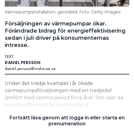
Information om GDPR
Värmepumpsinstallation, genrebild. Foto: Getty Images
Search for:
Försäljningen av värmepumpar ökar.
Förändrade bidrag för energieffektivisering
sedan i juli driver på konsumenternas
intresse.
SEARCH
TEXT
DANIEL PERSSON
daniel.persson@vvsforum.se
Under det tredje kvartalet i år ökade
värmepumpsförsäljningen med en tredjedel
jämfört med samma period förra året. Det visar de
senaste siffrorna från Svenska Kyl &
Värmepumpföreningen. Luft-vatten-värmepumpar
Fortsätt läsa genom att logga in eller starta en
ökade med 8 procent, bergvärmepumpar med 34
prenumeration
procent och frånluftsvärmepumpar med hela 57
procent.