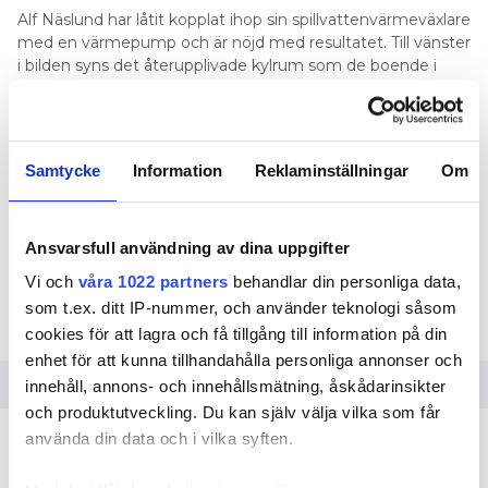
%
Alf Näslund har låtit kopplat ihop sin spillvattenvärmeväxlare
med en värmepump och är nöjd med resultatet. Till vänster
Källa: Svenska Kyl & Värmepumpföreningen
i bilden syns det återupplivade kylrum som de boende i
bostadsrättsföreningen, som Alf Näslnd har använt i sitt
projekt, nu kan använda igen. Foto: Privat/Jonas Forsberg
Alf Näslund i Örnsköldsvik har kopplat sin
Samtycke
Information
Reklaminställningar
Om
egentillverkade spillvattenvärmeväxlare till en
värmepump i ett flerbostadshus. Ett värdefullt
fenomen gör nu att de boende har fått varsitt
skafferi i ett gammalt kylrum.
Ansvarsfull användning av dina uppgifter
Vi och
våra 1022 partners
behandlar din personliga data,
TEXT
SOFIE BÅTMÄSTAR
som t.ex. ditt IP-nummer, och använder teknologi såsom
sofie.batmastar@elinstallatoren.se
cookies för att lagra och få tillgång till information på din
enhet för att kunna tillhandahålla personliga annonser och
innehåll, annons- och innehållsmätning, åskådarinsikter
och produktutveckling. Du kan själv välja vilka som får
ARTIKELN I KORTHET
använda din data och i vilka syften.
Innovatören Alf Näslund har förverkligat idén att
•