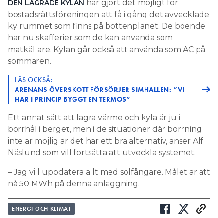
har gjort det möjligt för
DEN LAGRADE KYLAN
bostadsrättsföreningen att få i gång det avvecklade
kylrummet som finns på bottenplanet. De boende
har nu skafferier som de kan använda som
matkällare. Kylan går också att använda som AC på
sommaren.
LÄS OCKSÅ:
ARENANS ÖVERSKOTT FÖRSÖRJER SIMHALLEN: ”VI
HAR I PRINCIP BYGGT EN TERMOS”
Ett annat sätt att lagra värme och kyla är ju i
borrhål i berget, men i de situationer där borrning
inte är möjlig är det här ett bra alternativ, anser Alf
Näslund som vill fortsätta att utveckla systemet.
– Jag vill uppdatera allt med solfångare. Målet är att
nå 50 MWh på denna anläggning.
ENERGI OCH KLIMAT