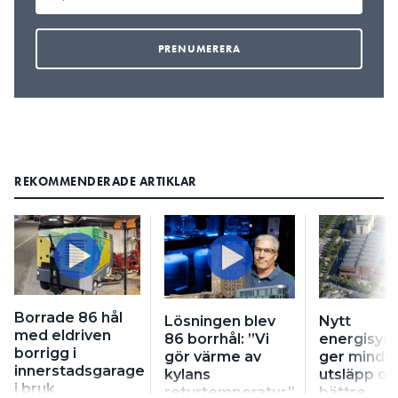
REKOMMENDERADE ARTIKLAR
Borrade 86 hål
Lösningen blev
Nytt
med eldriven
86 borrhål: ”Vi
energisys
borrigg i
gör värme av
ger mindr
innerstadsgarage
kylans
utsläpp oc
i bruk
returtemperatur”
bättre