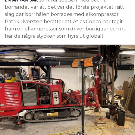
EN ANNAN SAK
borrandet var att det var det första projektet i sitt
slag där borrhålen borrades med elkompressor.
Patrik Liversten berättar att Atlas Copco har tagit
fram en elkompressor som driver borriggar och nu
har de några stycken som hyrs ut globalt.