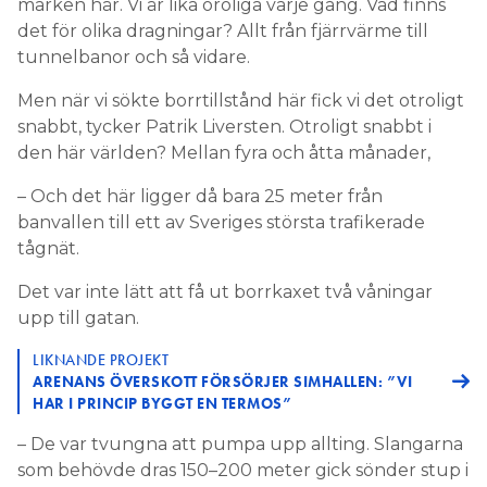
marken här. Vi är lika oroliga varje gång. Vad finns
det för olika dragningar? Allt från fjärrvärme till
tunnelbanor och så vidare.
Men när vi sökte borrtillstånd här fick vi det otroligt
snabbt, tycker Patrik Liversten. Otroligt snabbt i
den här världen? Mellan fyra och åtta månader,
– Och det här ligger då bara 25 meter från
banvallen till ett av Sveriges största trafikerade
tågnät.
Det var inte lätt att få ut borrkaxet två våningar
upp till gatan.
LIKNANDE PROJEKT
ARENANS ÖVERSKOTT FÖRSÖRJER SIMHALLEN: ”VI
HAR I PRINCIP BYGGT EN TERMOS”
– De var tvungna att pumpa upp allting. Slangarna
som behövde dras 150–200 meter gick sönder stup i