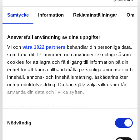
• Trots skitigt jobb inomhus med en hel del
borrkaxbesvär minns Patrik Liversten på Bonnier
Samtycke
Information
Reklaminställningar
Om
Fastigheter projektet med upprymdhet.
har genomfört en
BONNIERHUSET I STOCKHOLM
Ansvarsfull användning av dina uppgifter
energirenovering. De har mer eller mindre klippt
Vi och
våra 1022 partners
behandlar din personliga data,
fjärrvärmen och installerat en anläggning som tar
som t.ex. ditt IP-nummer, och använder teknologi såsom
vara på all spillenergi i fastigheten och återvinner
cookies för att lagra och få tillgång till information på din
den.
enhet för att kunna tillhandahålla personliga annonser och
LÄS MER OM DET PROJEKTET HÄR
innehåll, annons- och innehållsmätning, åskådarinsikter
LÖSNINGEN BLEV 86 BORRHÅL: ”VI GÖR VÄRME AV
och produktutveckling. Du kan själv välja vilka som får
KYLANS RETURTEMPERATUR”
använda din data och i vilka syften.
LÄS OCKSÅ:
TEKNIKEN BAKOM BONNIERHUSETS SMARTA LAGRING
Med din tillåtelse skulle vi även vilja:
I BORRHÅLEN
Samla in information om din geografiska plats
Samtyckesval
Systemet består bland annat av fyra
Nödvändig
som kan ha en noggrannhet på upp till flera meter
kylvärmepumpar och 86 borrhål nere i garaget.
Identifiera din enhet genom att aktivt skanna den
för specifika kännetecken (fingeravtryck)