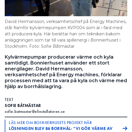
Information om GDPR
Search for:
David Hermansson, verksamhetschef på Energy Machines,
står framför kylvärmepumpen KVP004 som är i färd med
att producera kyla. Här berättar han om tekniken bakom
anläggningen som tar till vara spillenergi i Bonnierhuset i
SEARCH
Stockholm. Foto: Sofie Båtmästar
Kylvärmepumpar producerar värme och kyla
samtidigt. Bonnierhuset använder ett stort
energilager. David Hermansson,
verksamhetschef på Energy machines, förklarar
processen med att ta vara på kyla och värme med
hjälp av borrhålslagring.
TEXT
SOFIE BÅTMÄSTAR
sofie.batmastar@elinstallatoren.se
LÄS MER OM BONNIERHUSETS PROJEKT HÄR
LÖSNINGEN BLEV 86 BORRHÅL: ”VI GÖR VÄRME AV