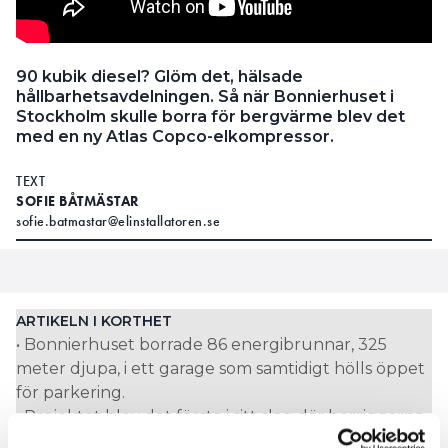
90 kubik diesel? Glöm det, hälsade
hållbarhetsavdelningen. Så när Bonnierhuset i
Stockholm skulle borra för bergvärme blev det
med en ny Atlas Copco-elkompressor.
TEXT
SOFIE BÅTMÄSTAR
sofie.batmastar@elinstallatoren.se
ARTIKELN I KORTHET
• Bonnierhuset borrade 86 energibrunnar, 325
meter djupa, i ett garage som samtidigt hölls öppet
för parkering.
• Projektet blev det första i sitt slag där borriggarna
drevs med en elkompressor i stället för diesel.