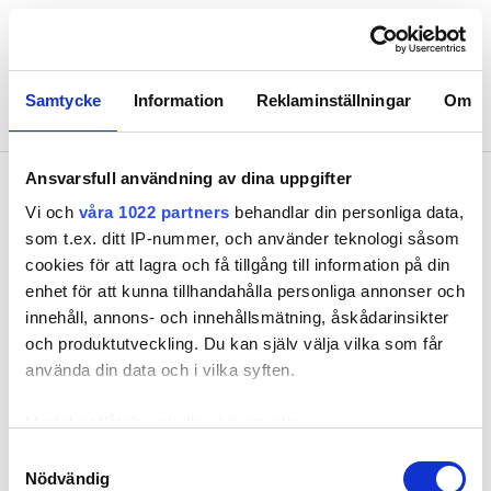
“VÄRMEPUMPEN SKULLE SPARA EL – MEN DET BLEV TVÄRTOM”
Samtycke
Information
Reklaminställningar
Om
Ansvarsfull användning av dina uppgifter
“Värmepumpen skulle spara el
Vi och
våra 1022 partners
behandlar din personliga data,
Prenumerera
– men det blev tvärtom”
som t.ex. ditt IP-nummer, och använder teknologi såsom
cookies för att lagra och få tillgång till information på din
PUBLICERAD
8 JUN 2020, 06:00
| UPPDATERAD
26 FEB 2021
Hantera prenumeration
enhet för att kunna tillhandahålla personliga annonser och
innehåll, annons- och innehållsmätning, åskådarinsikter
och produktutveckling. Du kan själv välja vilka som får
Lediga jobb
använda din data och i vilka syften.
Annonsera
Med din tillåtelse skulle vi även vilja:
Samla in information om din geografiska plats
Samtyckesval
Läs E-tidningen
Nödvändig
som kan ha en noggrannhet på upp till flera meter