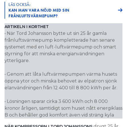
LÄS OCKSÅ:
KAN MAN VARA NÖJD MED SIN
FRÅNLUFTSVÄRMEPUMP?
ARTIKELN I KORTHET
• När Tord Johansson bytte ut sin 25 år gamla
frånluftsvärmepump kompletterade han senare
systemet med en luft-luftvärmepump och smart
styrning för att minska energianvändningen
ytterligare.
• Genom att låta luftvärmepumpen värma husets
öppna ytor och minska behovet av elpatron sjönk
elanvändningen från 12 400 till 8 800 kWh per år.
• Lösningen sparar cirka 3 600 kWh och 8 000
kronor årligen, samtidigt som huset nått energiklass
B och behåller god komfort även vid sträng kyla
drygt 25 år
NÄR KOMPRESSORN I TORD JOHANSSONS