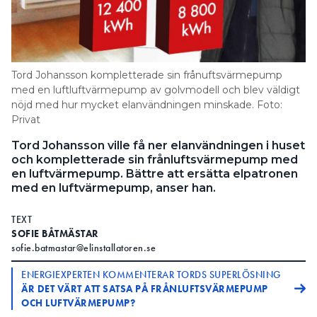
Information om GDPR
Search for:
Tord Johansson kompletterade sin frånuftsvärmepump
med en luftluftvärmepump av golvmodell och blev väldigt
nöjd med hur mycket elanvändningen minskade. Foto:
SEARCH
Privat
Tord Johansson ville få ner elanvändningen i huset
och kompletterade sin frånluftsvärmepump med
en luftvärmepump. Bättre att ersätta elpatronen
med en luftvärmepump, anser han.
TEXT
SOFIE BÅTMÄSTAR
sofie.batmastar@elinstallatoren.se
ENERGIEXPERTEN KOMMENTERAR TORDS SUPERLÖSNING
ÄR DET VÄRT ATT SATSA PÅ FRÅNLUFTSVÄRMEPUMP
OCH LUFTVÄRMEPUMP?