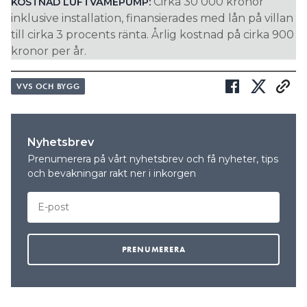
Cirka 30 000 kronor
KOSTNAD LUFTVÄMEPUMP:
inklusive installation, finansierades med lån på villan
till cirka 3 procents ränta. Årlig kostnad på cirka 900
kronor per år.
VVS OCH BYGG
Nyhetsbrev
Prenumerera på vårt nyhetsbrev och få nyheter, tips
och bevakningar rakt ner i inkorgen