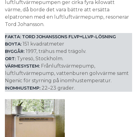
luftluftvärmepumpen ger cirka fyra kilowatt
värme, då borde det vara bättre att ersätta
elpatronen med en luftluftvärmepump, resonerar
Tord Johansson.
FAKTA: TORD JOHANSSONS FLVP+LLVP-LÖSNING
151 kvadratmeter
BOYTA:
1997, trähus med trägolv.
BYGGÅR:
Tyresö, Stockholm.
ORT:
Frånluftsvärmepump,
VÄRMESYSTEM:
luftluftvärmepump, vattenburen golvvärme samt
Ngenic för styrning på inomhustemperatur.
22–23 grader.
INOMHUSTEMP: