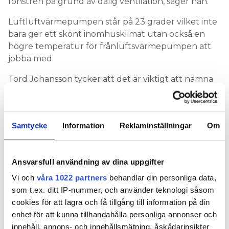
fönstren på grund av dålig ventilation, säger han.
Luftluftvärmepumpen står på 23 grader vilket inte
bara ger ett skönt inomhusklimat utan också en
högre temperatur för frånluftsvärmepumpen att
jobba med.
Tord Johansson tycker att det är viktigt att nämna
att systemet funkar bra även när det är kallt ute.
– Kallaste dagen i februari i år med –14 grader
utomhus var maxeffektbehovet cirka sju kilowatt
Samtycke
Information
Reklaminställningar
Om
och inomhustemperaturen cirka 22–23 grader.
LÄS OCKSÅ:
Ansvarsfull användning av dina uppgifter
KAN MAN DOCKA EN LUFT/VATTENVÄRMEPUMP MED
EN FRÅNLUFTSVÄRMEPUMP?
Vi och
våra 1022 partners
behandlar din personliga data,
som t.ex. ditt IP-nummer, och använder teknologi såsom
ELFÖRBRUKNING FÖRE OCH EFTER OPTIMERING
cookies för att lagra och få tillgång till information på din
14 500
2023 MED ORIGINALFRÅNLUFTVÄRMEPUMPEN:
enhet för att kunna tillhandahålla personliga annonser och
kWh.
innehåll, annons- och innehållsmätning, åskådarinsikter