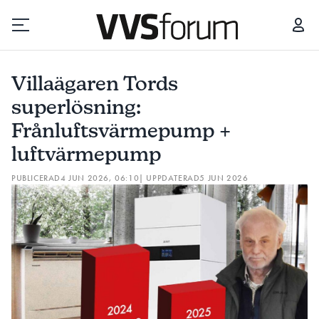
VILLAÄGAREN TORDS SUPERLÖSNING: FRÅNLUFTSVÄRMEPUMP + LUFTVÄRMEPUMP
Villaägaren Tords
Prenumerera
superlösning:
Frånluftsvärmepump +
Hantera prenumeration
luftvärmepump
Lediga jobb
PUBLICERAD
4 JUN 2026, 06:10
| UPPDATERAD
5 JUN 2026
Annonsera
Läs E-tidningen
Om tidningen
Kontakt