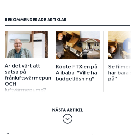
REKOMMENDERADE ARTIKLAR
Är det värt att
Köpte FTX:en på
Se filmen:
satsa på
Alibaba: ”Ville ha
har bara s
frånluftsvärmepump
budgetlösning”
på”
OCH
luftvärmepump?