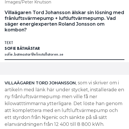
Images/Peter Knutson
Villaägaren Tord Johansson älskar sin lösning med
frånluftsvärmepump + luftluftvärmepump. Vad
säger energiexperten Roland Jonsson om
kombon?
TEXT
SOFIE BÅTMÄSTAR
sofie.batmastar@elinstallatoren.se
, som vi skriver om i
VILLAÄGAREN TORD JOHANSSON
artikeln med länk här under stycket, installerade en
ny frånluftsvärmepump men ville få ner
kilowatttimmarna ytterligare. Det löste han genom
att komplettera med en luftluftvärmepump och
ett styrdon från Ngenic och sänkte på så sätt
elanvändningen från 12 400 till 8 800 kWh.