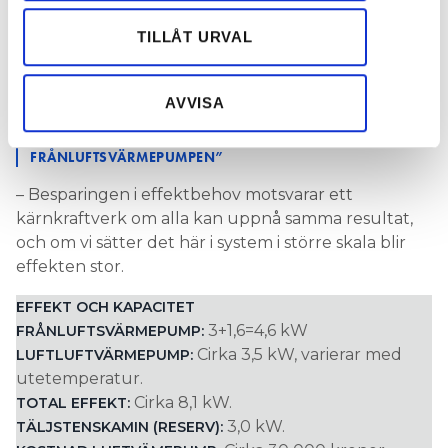
Han har sett på Svenska Kyl &
annons- och analysföretag som vi samarbetar med.
Värmepumpföreningens webbplats att det finns
Dessa kan i sin tur kombinera informationen med annan
TILLÅT URVAL
cirka 270 000 hus med frånluftsvärmepump i
information som du har tillhandahållit eller som de har
Sverige.
samlat in när du har använt deras tjänster.
AVVISA
HAN GILLADE INTE SIN FLVP
”JAG BÖRJADE MED ATT KASTA UT
FRÅNLUFTSVÄRMEPUMPEN”
– Besparingen i effektbehov motsvarar ett
kärnkraftverk om alla kan uppnå samma resultat,
och om vi sätter det här i system i större skala blir
effekten stor.
EFFEKT OCH KAPACITET
3+1,6=4,6 kW
FRÅNLUFTSVÄRMEPUMP:
Cirka 3,5 kW, varierar med
LUFTLUFTVÄRMEPUMP:
utetemperatur.
Cirka 8,1 kW.
TOTAL EFFEKT:
3,0 kW.
TÄLJSTENSKAMIN (RESERV):