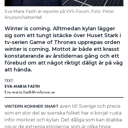
Information om GDPR
Eva-Maria Fasth är reporter på VVS-Forum. Foto: Peter
Search for:
Knutson/Vattenfall
Winter is coming. Alltmedan kylan lägger
sig som ett tungt istäcke över Huset Stark i
tv-serien Game of Thrones upprepas orden
SEARCH
winter is coming. Mottot är både ett krasst
konstaterande av årstidernas gång och ett
förebud om att något riktigt dåligt är på väg
att hända.
TEXT
EVA-MARIA FASTH
Eva-maria.fasth@vvsforum.se
även till Sverige och precis
VINTERN KOMMER SNART
som en stor del av svenska folket har vi börjat rusta
inför mörkret och kylan. Det dåliga som kan drabba
oss är de extrema elpriserna, som är olika höga