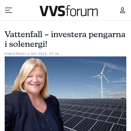
VATTENFALL – INVESTERA PENGARNA I SOLENERGI!
Vattenfall – investera pengarna
Prenumerera
i solenergi!
PUBLICERAD
14 OCT 2022, 07:56
Hantera prenumeration
Lediga jobb
Annonsera
Läs E-tidningen
Om tidningen
Kontakt