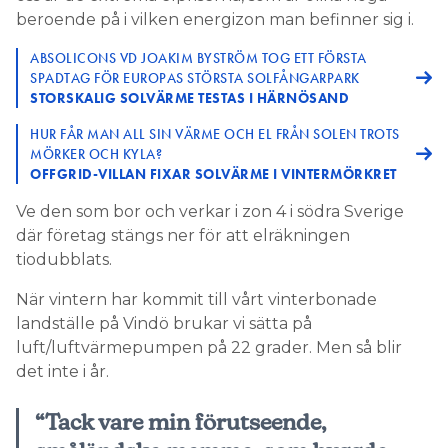
beroende på i vilken energizon man befinner sig i.
ABSOLICONS VD JOAKIM BYSTRÖM TOG ETT FÖRSTA
SPADTAG FÖR EUROPAS STÖRSTA SOLFÅNGARPARK
STORSKALIG SOLVÄRME TESTAS I HÄRNÖSAND
HUR FÅR MAN ALL SIN VÄRME OCH EL FRÅN SOLEN TROTS
MÖRKER OCH KYLA?
OFFGRID-VILLAN FIXAR SOLVÄRME I VINTERMÖRKRET
Ve den som bor och verkar i zon 4 i södra Sverige
där företag stängs ner för att elräkningen
tiodubblats.
När vintern har kommit till vårt vinterbonade
landställe på Vindö brukar vi sätta på
luft/luftvärmepumpen på 22 grader. Men så blir
det inte i år.
“Tack vare min förutseende,