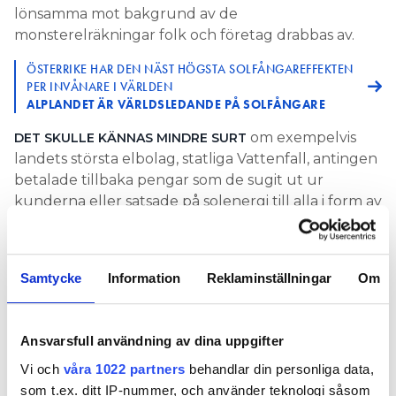
lönsamma mot bakgrund av de
monsterelräkningar folk och företag drabbas av.
ÖSTERRIKE HAR DEN NÄST HÖGSTA SOLFÅNGAR­EFFEKTEN
PER IN­VÅNARE I VÄRLDEN
ALPLANDET ÄR VÄRLDSLEDANDE PÅ SOLFÅNGARE
om exempelvis
DET SKULLE KÄNNAS MINDRE SURT
landets största elbolag, statliga Vattenfall, antingen
betalade tillbaka pengar som de sugit ut ur
kunderna eller satsade på solenergi till alla i form av
billiga solpaneler.
Men det är väl att hoppas på för mycket. Vattenfall
Samtycke
Information
Reklaminställningar
Om
räknade förra året hem en vinst på 48 miljarder
kronor, något som är rekord bland alla elbolag i
landet.
Ansvarsfull användning av dina uppgifter
Winter is coming.
Vi och
våra 1022 partners
behandlar din personliga data,
som t.ex. ditt IP-nummer, och använder teknologi såsom