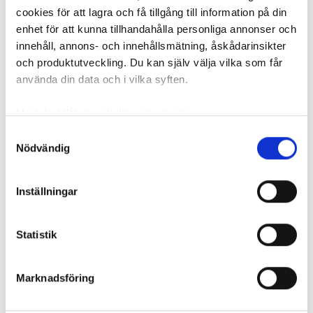
VVS OCH BYGG
cookies för att lagra och få tillgång till information på din
enhet för att kunna tillhandahålla personliga annonser och
innehåll, annons- och innehållsmätning, åskådarinsikter
Nyhetsbrev
och produktutveckling. Du kan själv välja vilka som får
Prenumerera på vårt nyhetsbrev och få nyheter, tips
använda din data och i vilka syften.
och bevakningar rakt ner i inkorgen
Med din tillåtelse skulle vi även vilja:
Samla in information om din geografiska plats
Samtyckesval
Nödvändig
som kan ha en noggrannhet på upp till flera meter
Identifiera din enhet genom att aktivt skanna den
för specifika kännetecken (fingeravtryck)
Inställningar
Ta reda på mer om hur dina personliga uppgifter
behandlas och ställ in dina preferenser i
detaljsektionen
.
Statistik
Du kan ändra eller dra tillbaka ditt samtycke när som
helst från cookie-förklaringen.
REKOMMENDERADE ARTIKLAR
Marknadsföring
Vi använder enhetsidentifierare för att anpassa innehållet
och annonserna till användarna, tillhandahålla funktioner