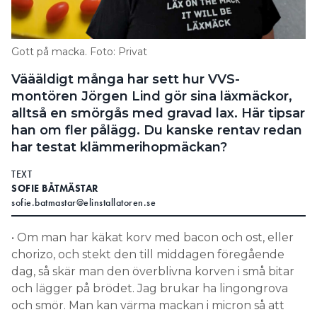
Information om GDPR
Search for:
Gott på macka. Foto: Privat
Väääldigt många har sett hur VVS-
montören Jörgen Lind gör sina läxmäckor,
SEARCH
alltså en smörgås med gravad lax. Här tipsar
han om fler pålägg. Du kanske rentav redan
har testat klämmerihopmäckan?
TEXT
SOFIE BÅTMÄSTAR
sofie.batmastar@elinstallatoren.se
• Om man har käkat korv med bacon och ost, eller
chorizo, och stekt den till middagen föregående
dag, så skär man den överblivna korven i små bitar
och lägger på brödet. Jag brukar ha lingongrova
och smör. Man kan värma mackan i micron så att