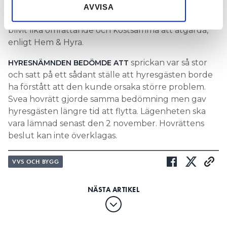
ansåg att kök och badrum fungerade. Om sprickan
AVVISA
hade anmälts då skulle vattenskadorna inte ha
blivit lika omfattande och kostsamma att åtgärda,
enligt Hem & Hyra.
sprickan var så stor
HYRESNÄMNDEN BEDÖMDE ATT
och satt på ett sådant ställe att hyresgästen borde
ha förstått att den kunde orsaka större problem.
Svea hovrätt gjorde samma bedömning men gav
hyresgästen längre tid att flytta. Lägenheten ska
vara lämnad senast den 2 november. Hovrättens
beslut kan inte överklagas.
VVS OCH BYGG