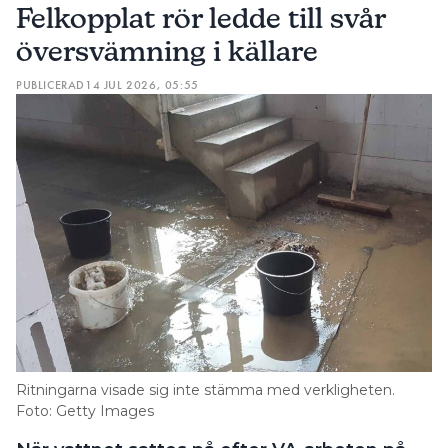
Felkopplat rör ledde till svår
översvämning i källare
PUBLICERAD
14 JUL 2026, 05:55
Ritningarna visade sig inte stämma med verkligheten.
Foto: Getty Images