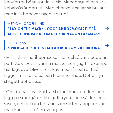
korvfettet börja sprida ut sig. Mangoraja eller stark
kebabsås är gott till. Men chorizo smakar så bra att
man inte behöver något mer på.
MER OM JÖRGEN LIND
”LÄX ON THE MÄCK”-JÖGGE ÄR RÖRMOKARE: ”PÅ
AHLSELL UNDRAR DE OM DET BLIR NÅGON LÄXMÄCK”
LÄS OCKSÅ:
5 VIKTIGA TIPS TILL INSTALLATÖRER SOM VILL TIKTOKA
• Mina klämmerihopmäckor har också varit populära
på Tiktok. Det är varma mackor som jag till exempel
har lagt överbliven renskav med sås och allt, så
lägger man bara på och klämmer ihop. Det blir ju
skitgott det också.
• Om du har kvar köttfärsbiffar, skär upp dem och
lägg på smörgåsen, lite grillkrydda och så den heta
såsen, det är bara fantasin som sätter stopp för vad
man kan sätta på en smörgås.