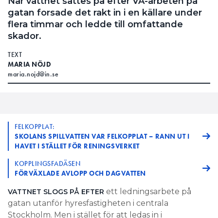
När vattnet sattes på efter VA-arbeten på
gatan forsade det rakt in i en källare under
flera timmar och ledde till omfattande
skador.
TEXT
MARIA NÖJD
maria.nojd@in.se
FELKOPPLAT:
SKOLANS SPILLVATTEN VAR FELKOPPLAT – RANN UT I
HAVET I STÄLLET FÖR RENINGSVERKET
KOPPLINGSFADÄSEN
FÖRVÄXLADE AVLOPP OCH DAGVATTEN
ett ledningsarbete på
VATTNET SLOGS PÅ EFTER
gatan utanför hyresfastigheten i centrala
Stockholm. Men i stället för att ledas in i