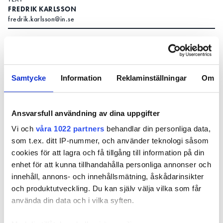
FREDRIK KARLSSON
fredrik.karlsson@in.se
som skriver att en
DET ÄR TIDNINGEN HEM & HYRA
hyresgäst i Båstad mister sitt hyreskontrakt efter en
tvist om en vattenskada i badrummet. Mannen har
Samtycke
Information
Reklaminställningar
Om
bott i lägenheten sedan 1995, men både
hyresnämnden och Svea hovrätt har kommit fram
till att hyresavtalet ska upphöra.
Ansvarsfull användning av dina uppgifter
Skadan uppmärksammades när hyresvärden lät
Vi och
våra 1022 partners
behandlar din personliga data,
byta ett duschmunstycke. I samband med arbetet
som t.ex. ditt IP-nummer, och använder teknologi såsom
upptäckte en hantverkare en spricka i plastmattan
cookies för att lagra och få tillgång till information på din
på duschväggen. En besiktning som gjordes
enhet för att kunna tillhandahålla personliga annonser och
därefter visade att vatten under en längre tid hade
innehåll, annons- och innehållsmätning, åskådarinsikter
läckt från en trasig svetsskarv och orsakat
och produktutveckling. Du kan själv välja vilka som får
omfattande vattenskador.
använda din data och i vilka syften.
LÄS OCKSÅ: