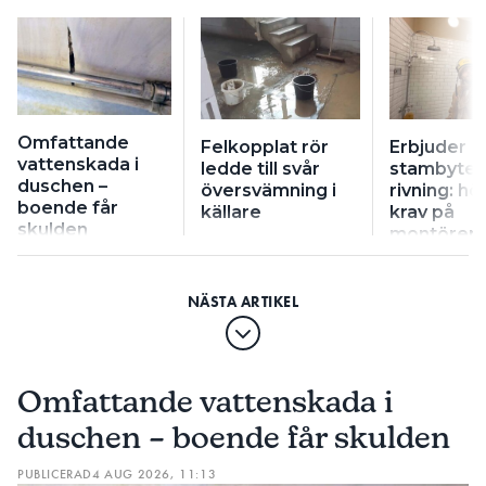
Omfattande
Felkopplat rör
Erbjuder
vattenskada i
ledde till svår
stambyte 
duschen –
översvämning i
rivning: hö
boende får
källare
krav på
skulden
montörer
Omfattande vattenskada i
duschen – boende får skulden
PUBLICERAD
4 AUG 2026, 11:13