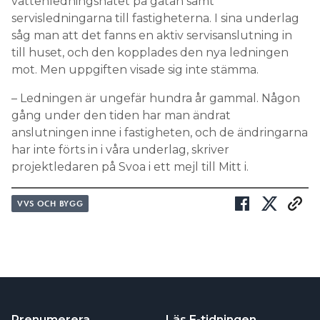
vattenledningsnätet på gatan samt
servisledningarna till fastigheterna. I sina underlag
såg man att det fanns en aktiv servisanslutning in
till huset, och den kopplades den nya ledningen
mot. Men uppgiften visade sig inte stämma.
– Ledningen är ungefär hundra år gammal. Någon
gång under den tiden har man ändrat
anslutningen inne i fastigheten, och de ändringarna
har inte förts in i våra underlag, skriver
projektledaren på Svoa i ett mejl till Mitt i.
VVS OCH BYGG
Prenumerera
Läs E-tidningen