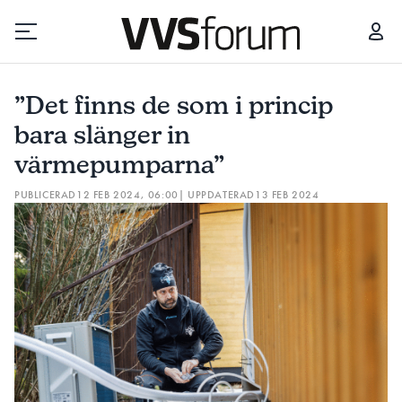
”DET FINNS DE SOM I PRINCIP BARA SLÄNGER IN VÄRMEPUMPARNA”
”Det finns de som i princip
Prenumerera
bara slänger in
värmepumparna”
Hantera prenumeration
PUBLICERAD
12 FEB 2024, 06:00
| UPPDATERAD
13 FEB 2024
Lediga jobb
Annonsera
Läs E-tidningen
Om tidningen
Kontakt