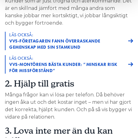
kunder som är just trogna och återkommande. Det
huven på innedelen för
NU ÄR DET DAGS ATT ÖPPNA
är en skillnad jämfört med många andra som
att lossa kabeln till motorerna som gör att luckan
kanske jobbar mer kortsiktigt, vi jobbar långsiktigt
på maskinen öppnas och stängs när den är på- och
och bygger förtroende.
avslagen.
LÄS OCKSÅ:
Sedan lyfter han upp och fäster innedelen på
VVS-FÖRETAGAREN FANN ÖVERRASKANDE
väggen. Innan han drar rören genom det
GEMENSKAP MED SIN STAMKUND
nyborrade hålet tejpar han för för
slangöppningarna.
LÄS OCKSÅ:
VVS-MONTÖRENS BÄSTA KUNDER: ”MINSKAR RISK
– Det gör jag bara tillfälligt för att slippa få in damm
FÖR MISSFÖRSTÅND”
och lösull från väggen i rören medan jag jobbar,
2. Hjälp till gratis
säger han.
Många frågor kan vi lösa per telefon. Då behöver
Peter Falk stor kunskap om
SOM KYLTEKNIKER HAR
ingen åka ut och det kostar inget – men vi har gjort
el, men ingen behörighet. Han brukar förbereda så
det korrekta, hjälpt kunden. Och på så vis bygger vi
mycket som möjligt för elektrikern som gör
vidare på relationen.
inkopplingarna. Han tar fram kabelskalaren och
fixar till kabeländarna. Eftersom 4-ledarkabel är
3. Lova inte mer än du kan
dyrare använder han 5-ledarkabel men ansluter