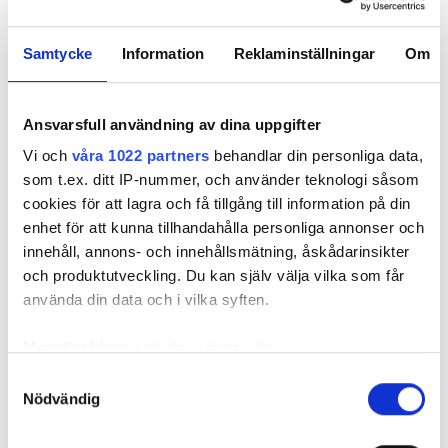
förklarar han medan han växlar mellan tumstock
och vattenpass.
Samtycke
Information
Reklaminställningar
Om
plockar han fram ett av
NÄR STATIVET ÄR PÅ PLATS
sina favoritverktyg – en borrhålsdetektor som
”Hjälp till gratis”…och 5 andra
Ansvarsfull användning av dina uppgifter
känner av att hålet, som borras från insidan av
tips för att hålla kunden glad
huset, kommer att hamna på en bra plats även på
Vi och
våra 1022 partners
behandlar din personliga data,
ytterväggen, ”man vill inte ha det på en
som t.ex. ditt IP-nummer, och använder teknologi såsom
PUBLICERAD
29 JUN 2026, 05:00
| UPPDATERAD
26 JUN 2026
överliggande panelbräda ”. Verktyget har även en
cookies för att lagra och få tillgång till information på din
inbyggd kabel- och regelsökare.
enhet för att kunna tillhandahålla personliga annonser och
innehåll, annons- och innehållsmätning, åskådarinsikter
”Jag hade helst haft lite mer fall för
och produktutveckling. Du kan själv välja vilka som får
använda din data och i vilka syften.
kondensslangen men det kommer
absolut inte att bli bakfall.”
Med din tillåtelse skulle vi även vilja:
Samla in information om din geografiska plats
Samtyckesval
Peter Falk granskar det nygjorda hålet på utsidan.
Nödvändig
som kan ha en noggrannhet på upp till flera meter
– Det ligger en regel precis under det. Jag hade
Identifiera din enhet genom att aktivt skanna den
för specifika kännetecken (fingeravtryck)