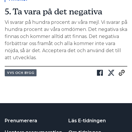
fördragit elen från en arbetsbrytare.
5. Ta vara på det negativa
Vi svarar på hundra procent av våra mejl. Vi svarar på
hundra procent av våra omdömen. Det negativa ska
finnas och kommer alltid att finnas. Det negativa
förbättrar oss framåt och alla kommer inte vara
nöjda, så är det. Acceptera det och använd det till
att utvecklas.
VVS OCH BYGG
Peter Falk vill inte behöva komma tillbaka för att något
gått snett. Foto Jonas Eng
tejpade slangarna med
NU SKA DE TILLFÄLLIGT
Prenumerera
Läs E-tidningen
kabel, kondensvattenavledning och köldmedierör
in i en kanal på husets yttervägg. Peter Falk delar