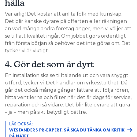
hålla
bara fyra.
Var ärlig! Det kostar att anlita folk med kunskap.
”Jag vill ha ryggen fri om det skulle bli
Det blir kanske dyrare på offerten eller räkningen
några problem i framtiden och vill
än vad många andra företag anger, men vi väljer att
se till att kvalitet ingår. Om jobbet görs ordentligt
inte vara den sista som har varit inne
från första början så behöver det inte göras om. Det
och pillat i elcentralen.”
tycker vi är viktigt.
– Det finns de som i princip bara slänger in
4. Gör det som är dyrt
värmepumparna och lämnar kunden med en
En installation ska se tilltalande ut och vara snyggt
stickkontakt i handen men jag är jättenoggrann
utförd, tycker vi. Det handlar om yrkesstolthet. Då
med elen, och tummar inte på reglerna. Jag vill ha
går det också många gånger lättare att följa rören,
ryggen fri om det skulle bli några problem i
hitta ventilerna och filter när det är dags för service,
framtiden och vill inte vara den sista som har varit
reparation och så vidare. Det blir lite dyrare att göra
inne och pillat i elcentralen, säger Peter Falk.
– ja – men på sikt betydligt bättre.
en behörig elektriker
DÄRFÖR LÅTER HAN ALLTID
LÄS OCKSÅ:
koppla in elen med en egen avsäkring i centralen.
WESTANDERS PR-EXPERT: SÅ SKA DU TÄNKA OM KRITIK
Kunden, som har viss elbehörighet, har själv
PÅ NÄTET