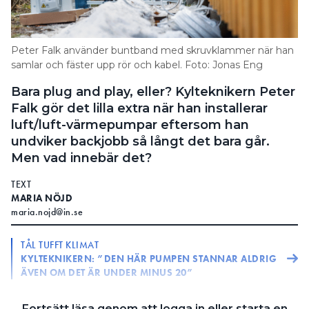
Information om GDPR
Search for:
Peter Falk använder buntband med skruvklammer när han
samlar och fäster upp rör och kabel. Foto: Jonas Eng
Bara plug and play, eller? Kylteknikern Peter
SEARCH
Falk gör det lilla extra när han installerar
luft/luft-värmepumpar eftersom han
undviker backjobb så långt det bara går.
Men vad innebär det?
TEXT
MARIA NÖJD
maria.nojd@in.se
TÅL TUFFT KLIMAT
KYLTEKNIKERN: ”DEN HÄR PUMPEN STANNAR ALDRIG
ÄVEN OM DET ÄR UNDER MINUS 20”
MÅSTEN I VERKTYGSLÅDAN
Fortsätt läsa genom att logga in eller starta en