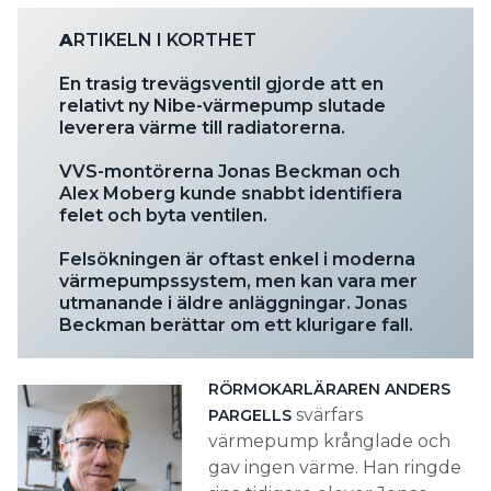
A
RTIKELN I KORTHET
En trasig trevägsventil gjorde att en
relativt ny Nibe-värmepump slutade
leverera värme till radiatorerna.
VVS-montörerna Jonas Beckman och
Alex Moberg kunde snabbt identifiera
felet och byta ventilen.
Felsökningen är oftast enkel i moderna
värmepumpssystem, men kan vara mer
utmanande i äldre anläggningar. Jonas
Beckman berättar om ett klurigare fall.
RÖRMOKARLÄRAREN ANDERS
svärfars
PARGELLS
värmepump krånglade och
gav ingen värme. Han ringde