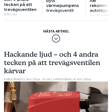
byts
har
tecken på att
värmepumpens
rekommen
trevägsventilen
trevägsventil
autoläge ti
kärvar
enda priv
Hackande ljud – och 4 andra
tecken på att trevägsventilen
kärvar
PUBLICERAD
22 JUN 2026, 05:06
| UPPDATERAD
18 JUN 2026