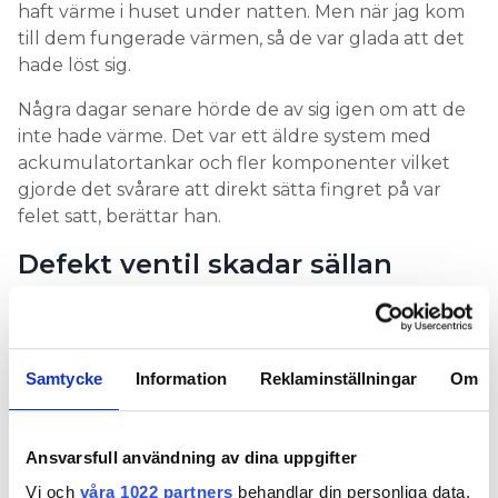
haft värme i huset under natten. Men när jag kom
till dem fungerade värmen, så de var glada att det
hade löst sig.
Några dagar senare hörde de av sig igen om att de
inte hade värme. Det var ett äldre system med
ackumulatortankar och fler komponenter vilket
gjorde det svårare att direkt sätta fingret på var
felet satt, berättar han.
Defekt ventil skadar sällan
värmepumpen
Jonas Beckman ringde sina kontakter på Nibe som
sade att det borde vara trevägsventilen som
Samtycke
Information
Reklaminställningar
Om
krånglade, så den byttes ut och allt fungerade igen.
– Det är inte alltid så enkelt att man har nya saker
Ansvarsfull användning av dina uppgifter
att jobba med med Nibe i ryggen, säger han.
Vi och
våra 1022 partners
behandlar din personliga data,