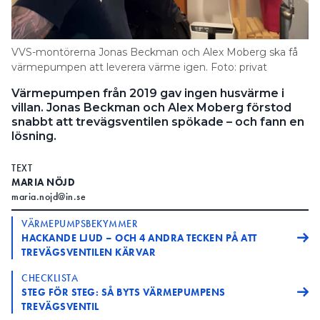
Information om GDPR
Search for:
VVS-montörerna Jonas Beckman och Alex Moberg ska få
värmepumpen att leverera värme igen. Foto: privat
Värmepumpen från 2019 gav ingen husvärme i
SEARCH
villan. Jonas Beckman och Alex Moberg förstod
snabbt att trevägsventilen spökade – och fann en
lösning.
TEXT
MARIA NÖJD
maria.nojd@in.se
VÄRMEPUMPSBEKYMMER
HACKANDE LJUD – OCH 4 ANDRA TECKEN PÅ ATT
TREVÄGSVENTILEN KÄRVAR
CHECKLISTA
STEG FÖR STEG: SÅ BYTS VÄRMEPUMPENS
TREVÄGSVENTIL