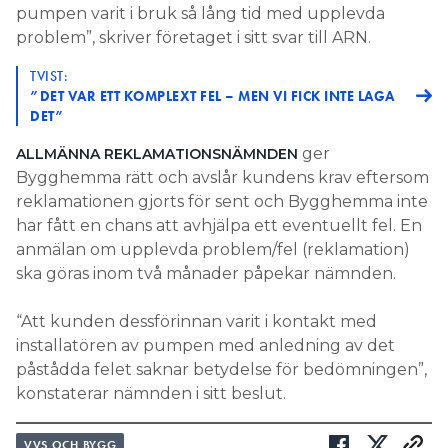
pumpen varit i bruk så lång tid med upplevda
problem”, skriver företaget i sitt svar till ARN.
TVIST:
”DET VAR ETT KOMPLEXT FEL – MEN VI FICK INTE LAGA
DET”
ger
ALLMÄNNA REKLAMATIONSNÄMNDEN
Bygghemma rätt och avslår kundens krav eftersom
reklamationen gjorts för sent och Bygghemma inte
har fått en chans att avhjälpa ett eventuellt fel. En
anmälan om upplevda problem/fel (reklamation)
ska göras inom två månader påpekar nämnden.
“Att kunden dessförinnan varit i kontakt med
installatören av pumpen med anledning av det
påstådda felet saknar betydelse för bedömningen”,
konstaterar nämnden i sitt beslut.
VVS OCH BYGG