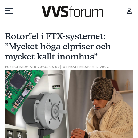
ROTORFEL I FTX-SYSTEMET: ”MYCKET HÖGA ELPRISER OCH MYCKET KALLT INOMHUS”
Rotorfel i FTX-systemet:
Prenumerera
”Mycket höga elpriser och
mycket kallt inomhus”
Hantera prenumeration
PUBLICERAD
2 APR 2024, 06:00
| UPPDATERAD
30 APR 2024
Lediga jobb
Annonsera
Läs E-tidningen
Om tidningen
Kontakt