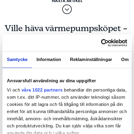
perioden då elkostnaderna i stort var exceptionellt
höga.
”Vi vill gärna ha ett avslut på detta
Ville häva värmepumpsköpet –
ärende som på grund av olyckliga
efter 1,5 år: ”Ett
omständigheter gäller
konstruktionsfel”
reservdelstillgång”
PUBLICERAD
6 NOV 2025, 05:00
| UPPDATERAD
5 NOV 2025
Samtycke
Information
Reklaminställningar
Om
FÖRETAGET
Efter att det nya kretskortet var på plats i maj 2023
Ansvarsfull användning av dina uppgifter
begärde kunden ersättning för de förhöjda
elkostnaderna. När han inte fick kontakt med
Vi och
våra 1022 partners
behandlar din personliga data,
företaget vände han sig till Arn och krävde 15 000
som t.ex. ditt IP-nummer, och använder teknologi såsom
kronor i prisavdrag på anläggningen, vilket
cookies för att lagra och få tillgång till information på din
motsvarar runt 15 procent av kostnaden.
enhet för att kunna tillhandahålla personliga annonser och
innehåll, annons- och innehållsmätning, åskådarinsikter
. ”Vi vill gärna ha ett
FÖRETAGET BESTRIDER KRAVET
och produktutveckling. Du kan själv välja vilka som får
avslut på detta ärende som på grund av olyckliga
använda din data och i vilka syften.