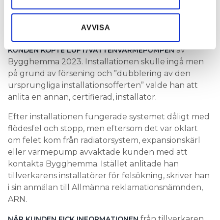
information som du har tillhandahållit eller som de har
TVIST:
samlat in när du har använt deras tjänster.
“VÄRMEPUMPEN SKULLE SPARA EL – MEN DET BLEV
AVVISA
TVÄRTOM”
av
KUNDEN KÖPTE LUFT/VATTENVÄRMEPUMPEN
Bygghemma 2023. Installationen skulle ingå men
på grund av försening och ”dubblering av den
ursprungliga installationsofferten” valde han att
anlita en annan, certifierad, installatör.
Efter installationen fungerade systemet dåligt med
flödesfel och stopp, men eftersom det var oklart
om felet kom från radiatorsystem, expansionskärl
eller värmepump avvaktade kunden med att
kontakta Bygghemma. Istället anlitade han
tillverkarens installatörer för felsökning, skriver han
i sin anmälan till Allmänna reklamationsnämnden,
ARN.
från tillverkaren
NÄR KUNDEN FICK INFORMATIONEN