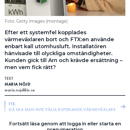
Information om GDPR
Search for:
Foto: Getty Images (montage)
Efter ett systemfel kopplades
värmeväxlaren bort och FTX:en använde
SEARCH
enbart kall utomhusluft. Installatören
hänvisade till olyckliga omständigheter.
Kunden gick till Arn och krävde ersättning –
men vem fick rätt?
TEXT
MARIA NÖJD
maria.nojd@in.se
FTX:
DÅ SKA MAN INTE VÄLJA ROTERANDE VÄRMEVÄXLARE
ENERGIEFFEKTIVISERINGSJAKT:
Fortsätt läsa genom att logga in eller starta en
”JAG BÖRJADE MED ATT KASTA UT
prenumeration