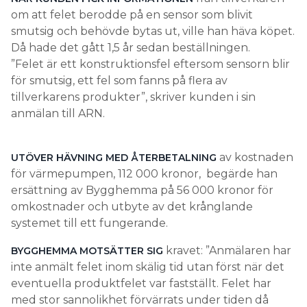
om att felet berodde på en sensor som blivit
smutsig och behövde bytas ut, ville han häva köpet.
Då hade det gått 1,5 år sedan beställningen.
”Felet är ett konstruktionsfel eftersom sensorn blir
för smutsig, ett fel som fanns på flera av
tillverkarens produkter”, skriver kunden i sin
anmälan till ARN.
av kostnaden
UTÖVER HÄVNING MED ÅTERBETALNING
för värmepumpen, 112 000 kronor, begärde han
ersättning av Bygghemma på 56 000 kronor för
omkostnader och utbyte av det krånglande
systemet till ett fungerande.
kravet: ”Anmälaren har
BYGGHEMMA MOTSÄTTER SIG
inte anmält felet inom skälig tid utan först när det
eventuella produktfelet var fastställt. Felet har
med stor sannolikhet förvärrats under tiden då