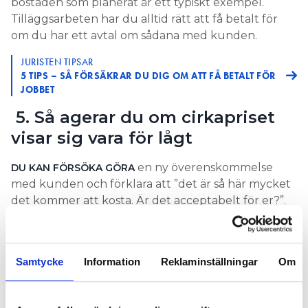
bostaden som planerat är ett typiskt exempel.
Tilläggsarbeten har du alltid rätt att få betalt för
om du har ett avtal om sådana med kunden.
JURISTEN TIPSAR
5 TIPS – SÅ FÖRSÄKRAR DU DIG OM ATT FÅ BETALT FÖR
JOBBET
5. Så agerar du om cirkapriset
visar sig vara för lågt
en ny överenskommelse
DU KAN FÖRSÖKA GÖRA
med kunden och förklara att ”det är så här mycket
det kommer att kosta. Är det acceptabelt för er?”.
Svarar kunden ja kan du få till ett nytt avtal. Den
nya överenskommelsen bör vara skriftlig så att den
kan bevisas i efterhand.
Samtycke
Information
Reklaminställningar
Om
6. Fast pris minskar risken för
tvist – men kan slå fel