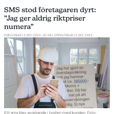
SMS stod företagaren dyrt:
”Jag ger aldrig riktpriser
numera”
PUBLICERAD
15 DEC 2025, 05:08
| UPPDATERAD
12 DEC 2025
Ett sms blev avgörande i tvisten med kunden. Foto: