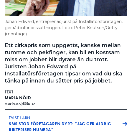
Information om GDPR
Search for:
Johan Edward, entreprenadjurist på Installatörsföretagen,
ger råd inför prissättningen. Foto: Peter Knutson/Getty
(montage)
SEARCH
Ett cirkapris som uppgetts, kanske mellan
tumme och pekfinger, kan bli en kostsam
miss om jobbet blir dyrare än du trott.
Juristen Johan Edward på
Installatörsföretagen tipsar om vad du ska
tänka på innan du sätter pris på jobbet.
TEXT
MARIA NÖJD
maria.nojd@in.se
TVIST I ARN
SMS STOD FÖRETAGAREN DYRT: ”JAG GER ALDRIG
RIKTPRISER NUMERA”