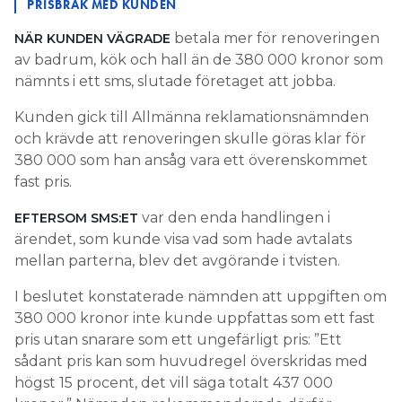
PRISBRÅK MED KUNDEN
betala mer för renoveringen
NÄR KUNDEN VÄGRADE
av badrum, kök och hall än de 380 000 kronor som
nämnts i ett sms, slutade företaget att jobba.
Kunden gick till Allmänna reklamationsnämnden
och krävde att renoveringen skulle göras klar för
380 000 som han ansåg vara ett överenskommet
fast pris.
var den enda handlingen i
EFTERSOM SMS:ET
ärendet, som kunde visa vad som hade avtalats
mellan parterna, blev det avgörande i tvisten.
I beslutet konstaterade nämnden att uppgiften om
380 000 kronor inte kunde uppfattas som ett fast
pris utan snarare som ett ungefärligt pris: ”Ett
sådant pris kan som huvudregel överskridas med
högst 15 procent, det vill säga totalt 437 000