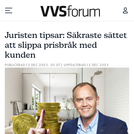
JURISTEN TIPSAR: SÄKRASTE SÄTTET ATT SLIPPA PRISBRÅK MED KUNDEN
Juristen tipsar: Säkraste sättet
Prenumerera
att slippa prisbråk med
kunden
Hantera prenumeration
PUBLICERAD
15 DEC 2025, 05:07
| UPPDATERAD
12 DEC 2025
Lediga jobb
Annonsera
Läs E-tidningen
Om tidningen
Kontakt