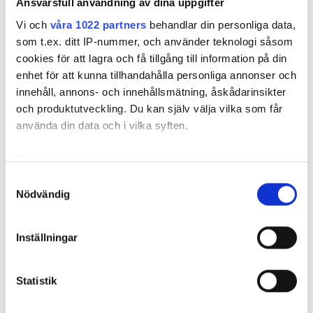
Ansvarsfull användning av dina uppgifter
kund och installatör vad
MED FAST PRIS VET BÅDE
Vi och
våra 1022 partners
behandlar din personliga data,
som gäller. Nackdelen är att det kan vara svårt att
som t.ex. ditt IP-nummer, och använder teknologi såsom
beräkna vad ett jobb kommer att kosta. Risken
cookies för att lagra och få tillgång till information på din
finns att man lägger sig för lågt.
enhet för att kunna tillhandahålla personliga annonser och
innehåll, annons- och innehållsmätning, åskådarinsikter
och produktutveckling. Du kan själv välja vilka som får
VVS OCH BYGG
använda din data och i vilka syften.
Med din tillåtelse skulle vi även vilja:
Nyhetsbrev
Samla in information om din geografiska plats
Samtyckesval
Prenumerera på vårt nyhetsbrev och få nyheter, tips
Nödvändig
som kan ha en noggrannhet på upp till flera meter
och bevakningar rakt ner i inkorgen
Identifiera din enhet genom att aktivt skanna den
för specifika kännetecken (fingeravtryck)
Inställningar
Ta reda på mer om hur dina personliga uppgifter
behandlas och ställ in dina preferenser i
detaljsektionen
.
Statistik
Du kan ändra eller dra tillbaka ditt samtycke när som
helst från cookie-förklaringen.