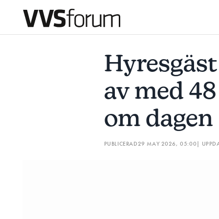
HYRESGÄST STÄMD – GJORDE AV MED 48 BADKAR VATTE
Hyresgäst
Prenumerera
av med 48
Hantera prenumeration
om dagen
Lediga jobb
PUBLICERAD
29 MAY 2026, 05:00
| UPPD
Annonsera
Läs E-tidningen
Om tidningen
Kontakt