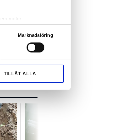
lera meter
ryck)
ljsektionen
. Du kan ändra
Marknadsföring
andahålla funktioner för
n information från din enhet
 tur kombinera informationen
TILLÅT ALLA
deras tjänster.