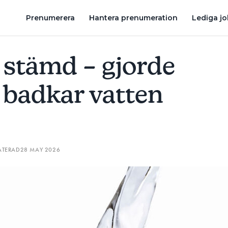
N OM DAGEN
TVÅ ÅTALAS FÖR ATT HA LÄNSAT BOSSE RÖRS FIR
Prenumerera
Hantera prenumeration
Lediga j
 stämd – gjorde
 badkar vatten
ATERAD
28 MAY 2026