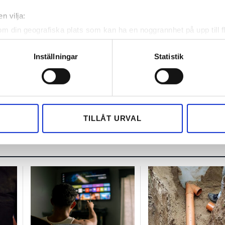
n vilja:
om din geografiska plats som kan ha en noggrannhet på upp till f
v och få nyheter, tips och bevakningar rakt ner i
genom att aktivt skanna den för specifika kännetecken (fingeravt
rsonliga uppgifter behandlas och ställ in dina preferenser i
deta
Inställningar
Statistik
ke när som helst från cookie-förklaringen.
e för att anpassa innehållet och annonserna till användarna, tillh
vår trafik. Vi vidarebefordrar även sådana identifierare och anna
nnons- och analysföretag som vi samarbetar med. Dessa kan i sin
TILLÅT URVAL
har tillhandahållit eller som de har samlat in när du har använt 