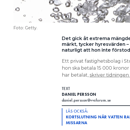
Foto: Getty.
Det gick åt extrema mängde
märkt, tycker hyresvärden – 
naturligt att hon inte först
Ett privat fastighetsbolag i
hon ska betala 15 000 kronor
har betalat,
skriver tidninge
TEXT
DANIEL PERSSON
daniel.persson@vvsforum.se
LÄS OCKSÅ:
KORTSLUTNING NÄR VATTEN RAN
MISSARNA