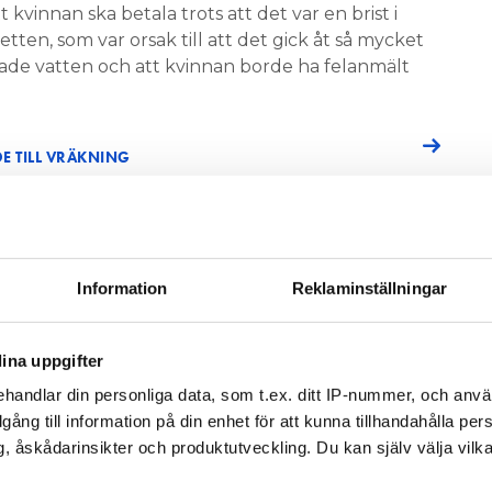
t kvinnan ska betala trots att det var en brist i
tten, som var orsak till att det gick åt så mycket
sade vatten och att kvinnan borde ha felanmält
 TILL VRÄKNING
i 18 år, svarar att hon har gjort flera
r genom åren men att hon inte märkte det här.
det rann konstant i toaletten visade henne. Då
ade noga och först då märkte hon att det “var lite
Information
Reklaminställningar
anmäla om jag ser att något är fel, det förstår jag.
ina uppgifter
r gjort fel här eftersom jag inte har märkt att det
handlar din personliga data, som t.ex. ditt IP-nummer, och anv
& Hyra.
illgång till information på din enhet för att kunna tillhandahålla pe
, åskådarinsikter och produktutveckling. Du kan själv välja vilk