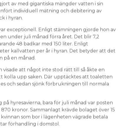
jort av med gigantiska mängder vatten i sin
nfört individuell mätning och debitering av
k i hyran.
ar exceptionell. Enligt stämningen gjorde hon av
 under juli månad förra året. Det blir 7,2
ande 48 badkar med 150 liter. Enligt
ter kallvatten per år i hyran. Det betyder att det
ten på en månad.
isade att något inte stod rätt till så åkte en
att kolla upp saken. Där upptäcktes att toaletten
des och sedan sjönk förbrukningen till normala
 på hyresavierna, bara för juli månad var posten
9 870 kronor. Sammanlagt krävde bolaget över 15
r kvinnan som bor i lägenheten vägrade betala
ar förhandling i domstol.