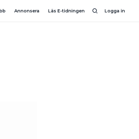
MABIL
BESTÄLLAREN KASTADE FIRMANS VERKTYG EFTER ÄTA-BR
obb
Annonsera
Läs E-tidningen
Logga in