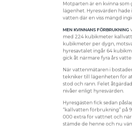
Motparten är en kvinna som g
lägenhet. Hyresvärden hade i
vatten där en viss mängd ingic
v
MEN KVINNANS FÖRBRUKNING
med 224 kubikmeter kallvatten
kubikmeter per dygn, motsvar
hyresavtalet ingår 64 kubikme
gick åt närmare fyra års vat
När vattenmätaren i bostaden v
tekniker till lägenheten för 
stod och rann. Felet åtgärda
nivåer enligt hyresvärden.
Hyresgästen fick sedan påslag
“kallvatten förbrukning” på 
000 extra för vattnet och nä
stämde de henne och nu vänt