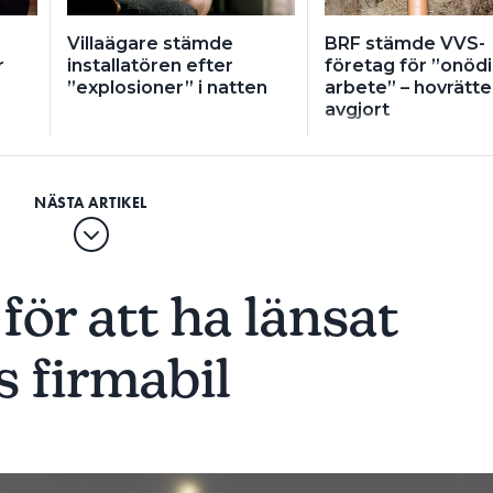
Villaägare stämde
BRF stämde VVS-
r
installatören efter
företag för ”onödi
”explosioner” i natten
arbete” – hovrätte
avgjort
för att ha länsat
 firmabil