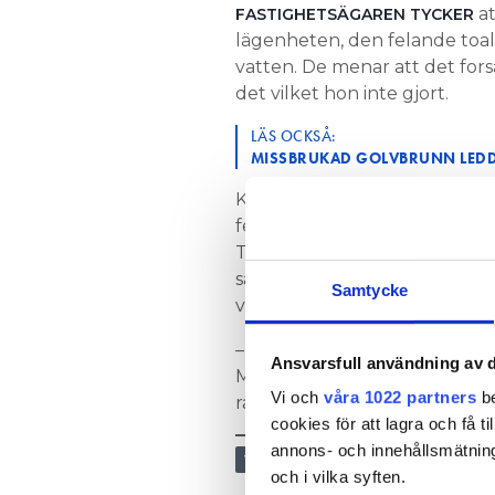
at
FASTIGHETSÄGAREN TYCKER
lägenheten, den felande toale
vatten. De menar att det for
det vilket hon inte gjort.
LÄS OCKSÅ:
MISSBRUKAD GOLVBRUNN LEDDE
Kvinnan, som bott i lägenheten 
felanmälningar om olika sake
Teknikern som upptäckte att 
satte hon sig på huk och titt
Samtycke
vågigt och rann lite vatten”.
– Det är min skyldighet att fel
Ansvarsfull användning av d
Men jag tycker inte att jag ha
Vi och
våra 1022 partners
be
rann, säger kvinnan till Hem 
cookies för att lagra och få t
annons- och innehållsmätning
VVS OCH BYGG
och i vilka syften.