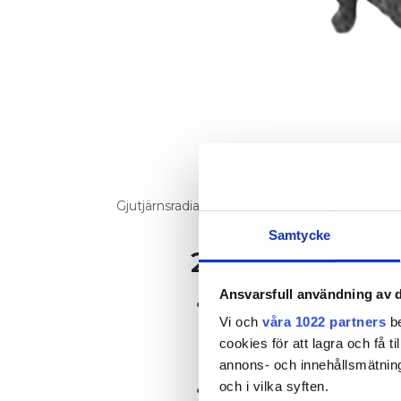
Gjutjärnsradiator av äldre modell.
Samtycke
2. Gjutjärnsra
Ansvarsfull användning av d
Klassiska gjutjärnsradiat
Vi och
våra 1022 partners
be
håller värmen länge och 
cookies för att lagra och få t
uppvärmningstid, men ka
annons- och innehållsmätning
stängts av.
och i vilka syften.
Moderniserade gjutjärnsr