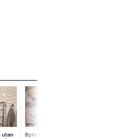
 utan
Byter 600 meter
”Då fångar vi u