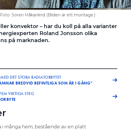
 Foto: Sören Håkanlind (Bilden är ett montage.)
eller konvektor – har du koll på alla varianter
 energiexperten Roland Jonsson olika
inns på marknaden.
MED DET STORA RADIATORBYTET
AMMAR BREDVID BEFINTLIGA SOM ÄR I GÅNG”
 FEM VIKTIGA STEG
ATORBYTE
er
ga i många hem, bestående av en platt