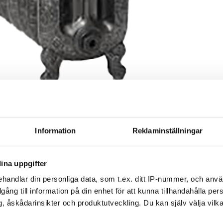
Information
Reklaminställningar
diatorer
ina uppgifter
orer är tunga och har ett rustikt utseende. De
handlar din personliga data, som t.ex. ditt IP-nummer, och anv
är mycket hållbara. De har ofta en längre
illgång till information på din enhet för att kunna tillhandahålla pe
n bibehålla värmen efter att uppvärmningen har
, åskådarinsikter och produktutveckling. Du kan själv välja vilk
adiatorer kan vara mer kompakta än de klassiska