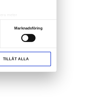
lera meter
ryck)
ljsektionen
. Du kan ändra
Marknadsföring
andahålla funktioner för
n information från din enhet
 tur kombinera informationen
TILLÅT ALLA
deras tjänster.