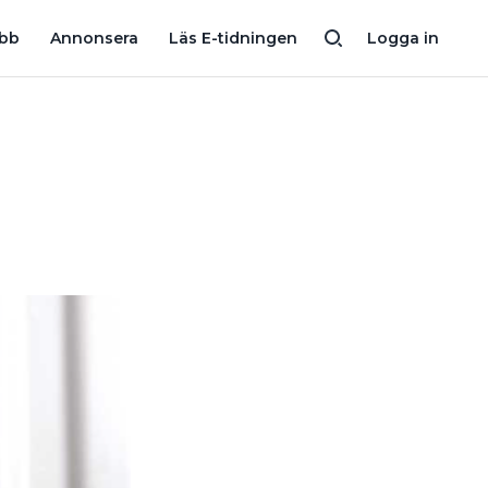
OMFATTANDE VATTENSKADA I DUSCHEN – BOENDE FÅR SKUL
obb
Annonsera
Läs E-tidningen
Logga in