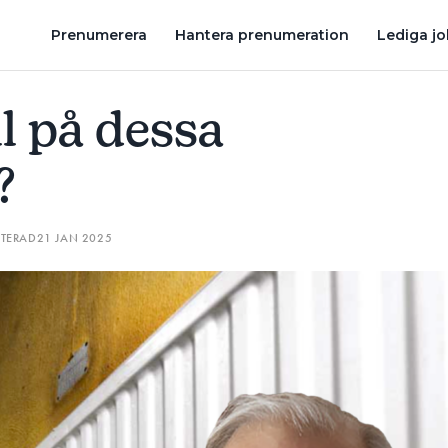
RUMSRENOVERING – PROGRAMLEDARE STÄMS PÅ 245 000 KRONOR
Prenumerera
Hantera prenumeration
Lediga j
l på dessa
?
ATERAD
21 JAN 2025