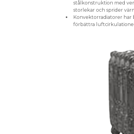
stålkonstruktion med verti
storlekar och sprider vär
Konvektorradiatorer har b
förbättra luftcirkulation