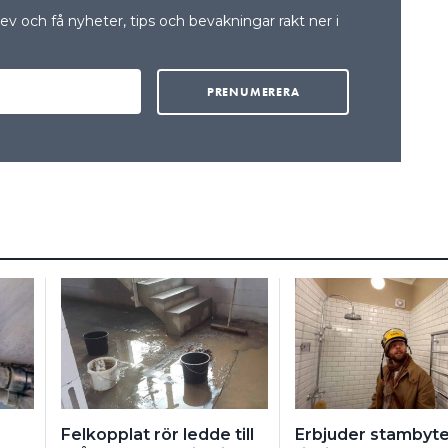
v och få nyheter, tips och bevakningar rakt ner i
Felkopplat rör ledde till
Erbjuder stambyte