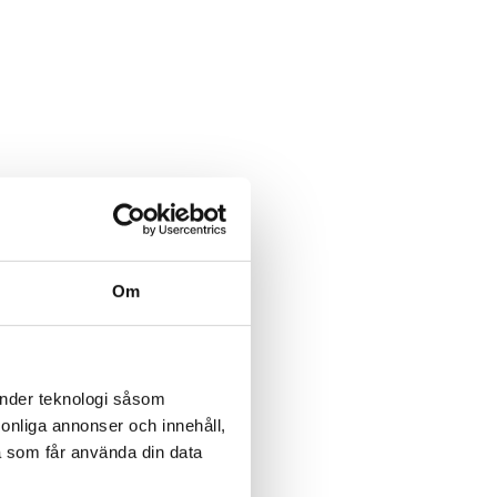
Om
änder teknologi såsom
rsonliga annonser och innehåll,
a som får använda din data