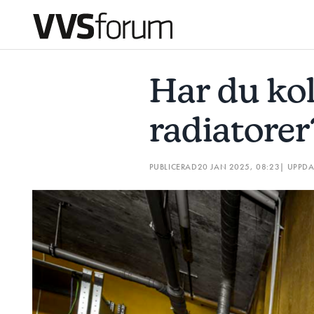
HAR DU KOLL PÅ DESSA RADIATORER?
TVIST OM BAD
Har du kol
Prenumerera
radiatorer
Hantera prenumeration
PUBLICERAD
20 JAN 2025, 08:23
| UPPD
Lediga jobb
Annonsera
Läs E-tidningen
Om tidningen
Kontakt