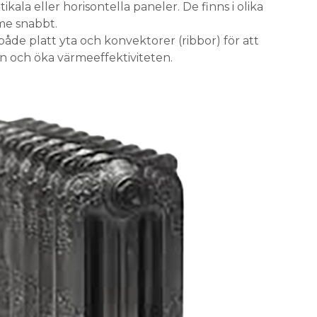
kala eller horisontella paneler. De finns i olika
me snabbt.
åde platt yta och konvektorer (ribbor) för att
en och öka värmeeffektiviteten.