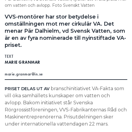
om vatten och avlopp. Foto Svenskt Vatten
Information om GDPR
VVS-montörer har stor betydelse i
Search for:
omställningen mot mer cirkulär VA. Det
menar Pär Dalhielm, vd Svensk Vatten, som
är en av fyra nominerade till nyinstiftade VA-
SEARCH
priset.
TEXT
MARIE GRANMAR
marie.granmar@in.se
branschinitiativet VA-Fakta som
PRISET DELAS UT AV
vill öka samhällets kunskaper om vatten och
avlopp. Bakom initiativet står Svenska
Rörgrossistföreningen, VVS-Fabrikanternas Råd och
Maskinentreprenörerna. Prisutdelningen sker
under internationella vattendagen 22 mars.