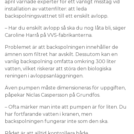
april varnade experter för ett vanligt misstag vid
installation av vattenfilter: att leda
backspolningsvattnet till ett enskilt avlopp.
– Har du enskilt avlopp så ska du nog låta bli, säger
Caroline Harrå på VVS-fabrikanterna.
Problemet är att backspolningen innehåller de
ämnen som filtret har avskilt. Dessutom kan en
vanlig backspolning omfatta omkring 300 liter
vatten, vilket riskerar att störa den biologiska
reningen i avloppsanläggningen.
Även pumpen måste dimensioneras för uppgiften,
påpekar Niclas Caspersson på Grundfos.
– Ofta märker man inte att pumpen är för liten. Du
har fortfarande vatten i kranen, men
backspolningen fungerar inte som den ska.
Rådet är att alltid kontrollera både