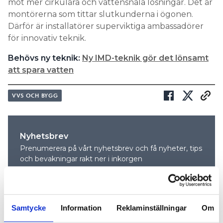
mot mer cirkulära och vattensnåla lösningar. Det är
montörerna som tittar slutkunderna i ögonen.
Därför är installatörer superviktiga ambassadörer
för innovativ teknik.
Behövs ny teknik:
Ny IMD-teknik gör det lönsamt
att spara vatten
VVS OCH BYGG
Nyhetsbrev
Prenumerera på vårt nyhetsbrev och få nyheter, tips
och bevakningar rakt ner i inkorgen
Samtycke
Information
Reklaminställningar
Om