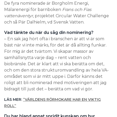
De fyra nominerade är Borgholm Energi,
Mälarenergi för barnboken
Frans och Fias
vattenäventyr
, projektet Circular Water Challenge
och så Pär Dalhielm, vd Svensk Vatten.
Vad tänkte du när du såg din nominering?
– En sak jag hört ofta i branschen är att vi är som
bäst när vi inte märks, för det är då allting funkar.
För mig är det tvärtom. Vi skapar massor av
samhällsnytta varje dag – rent vatten och
biobränsle. Det är klart att vi ska berätta om det,
och om den stora strukturomvandling av hela VA-
området som vi är mitt uppe i. Därför känns det
roligt att bli nominerad med motiveringen att jag
bidragit till just det – berätta om vad vi gör.
LÄS MER:
”VÄRLDENS RÖRMOKARE HAR EN VIKTIG
ROLL”
Du har bland annat spridit kunskap om hur