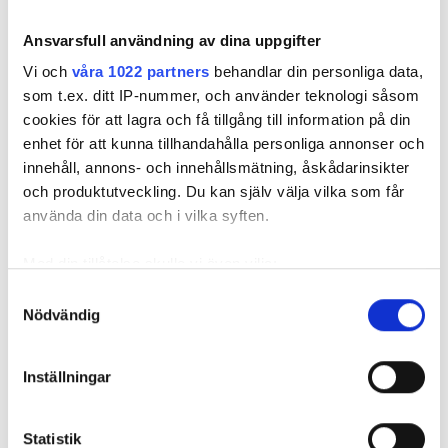
Ansvarsfull användning av dina uppgifter
Vi och
våra 1022 partners
behandlar din personliga data,
som t.ex. ditt IP-nummer, och använder teknologi såsom
cookies för att lagra och få tillgång till information på din
REKOMMENDERADE ARTIKLAR
enhet för att kunna tillhandahålla personliga annonser och
innehåll, annons- och innehållsmätning, åskådarinsikter
och produktutveckling. Du kan själv välja vilka som får
använda din data och i vilka syften.
Med din tillåtelse skulle vi även vilja:
Experterna
Spoltekniker fick
VVS-kaose
Samla in information om din geografiska plats
Samtyckesval
varnar: Koppla
köttsår av
nybyggda v
Nödvändig
som kan ha en noggrannhet på upp till flera meter
inte
högtrycksslang –
”Fogskum ä
Identifiera din enhet genom att aktivt skanna den
backspolning till
Arbetsmiljöverket
att föredr
enskilt avlopp
för specifika kännetecken (fingeravtryck)
utreder
Inställningar
Ta reda på mer om hur dina personliga uppgifter
behandlas och ställ in dina preferenser i
detaljsektionen
.
Statistik
Du kan ändra eller dra tillbaka ditt samtycke när som