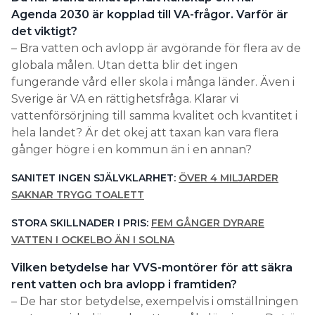
Agenda 2030 är kopplad till VA-frågor. Varför är
det viktigt?
– Bra vatten och avlopp är avgörande för flera av de
globala målen. Utan detta blir det ingen
fungerande vård eller skola i många länder. Även i
Sverige är VA en rättighetsfråga. Klarar vi
vattenförsörjning till samma kvalitet och kvantitet i
hela landet? Är det okej att taxan kan vara flera
gånger högre i en kommun än i en annan?
SANITET INGEN SJÄLVKLARHET:
ÖVER 4 MILJARDER
SAKNAR TRYGG TOALETT
STORA SKILLNADER I PRIS:
FEM GÅNGER DYRARE
VATTEN I OCKELBO ÄN I SOLNA
Vilken betydelse har VVS-montörer för att säkra
rent vatten och bra avlopp i framtiden?
– De har stor betydelse, exempelvis i omställningen