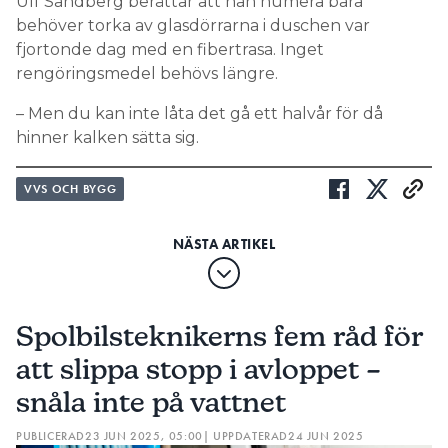
Ulf Sandberg berättar att han numera bara
behöver torka av glasdörrarna i duschen var
fjortonde dag med en fibertrasa. Inget
rengöringsmedel behövs längre.
– Men du kan inte låta det gå ett halvår för då
hinner kalken sätta sig.
VVS OCH BYGG
Spolbilsteknikerns fem råd för
att slippa stopp i avloppet –
snåla inte på vattnet
PUBLICERAD
23 JUN 2025, 05:00
| UPPDATERAD
24 JUN 2025