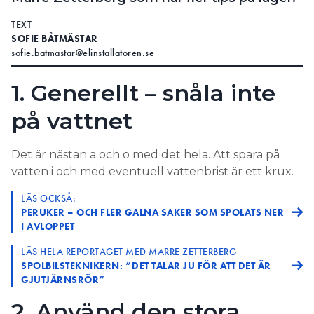
TEXT
SOFIE BÅTMÄSTAR
sofie.batmastar@elinstallatoren.se
1. Generellt – snåla inte
på vattnet
Det är nästan a och o med det hela. Att spara på
vatten i och med eventuell vattenbrist är ett krux.
LÄS OCKSÅ:
PERUKER – OCH FLER GALNA SAKER SOM SPOLATS NER
I AVLOPPET
LÄS HELA REPORTAGET MED MARRE ZETTERBERG
SPOLBILSTEKNIKERN: ”DET TALAR JU FÖR ATT DET ÄR
GJUTJÄRNSRÖR”
2. Använd den stora