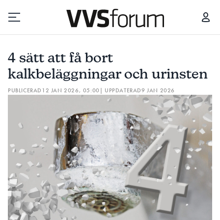
4 SÄTT ATT FÅ BORT KALKBELÄGGNINGAR OCH URINSTEN
4 sätt att få bort
Prenumerera
kalkbeläggningar och urinsten
PUBLICERAD
12 JAN 2026, 05:00
| UPPDATERAD
9 JAN 2026
Hantera prenumeration
Lediga jobb
Annonsera
Läs E-tidningen
Om tidningen
Kontakt