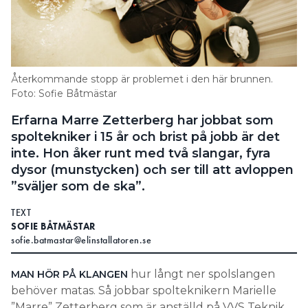
Återkommande stopp är problemet i den här brunnen.
Foto: Sofie Båtmästar
Erfarna Marre Zetterberg har jobbat som
spoltekniker i 15 år och brist på jobb är det
inte. Hon åker runt med två slangar, fyra
dysor (munstycken) och ser till att avloppen
”sväljer som de ska”.
TEXT
SOFIE BÅTMÄSTAR
sofie.batmastar@elinstallatoren.se
hur långt ner spolslangen
MAN HÖR PÅ KLANGEN
behöver matas. Så jobbar spolteknikern Marielle
”Marre” Zetterberg som är anställd på VVS Teknik