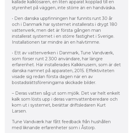
kallade kalklösaren, en liten apparat kopplad till en
styrenhet på väggen, inte större än en handväska.
• Den danska uppfinningen har funnits runt 30 år
och i Danmark har systemet installerats i drygt 180
vattenverk, men det är första gången man
installerat systemet i en större fastighet i Sverige.
Installationen tar mindre än en halvtimme.
• Ett av vattenverken i Danmark, Tune Vandværk,
som förser runt 2 300 användare, har längre
erfarenhet. Här installerades Kalkknusern, som är det
danska namnet på apparaten, 2015. Effektiviteten
visade sig redan första dagen när en av
bostadsrättsföreningarna skickade bilder.
– Deras vatten såg ut som mjölk. Det var helt enkelt
kalk som lösts upp i deras varmvattenberedare och
kom ut i systemet, berättar driftsledaren Kurt
Larsen.
Tune Vandværk har fått feedback från hushållen
med liknande erfarenheter som i Åstorp.