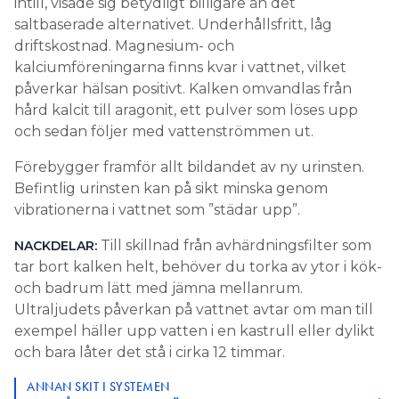
intill, visade sig betydligt billigare än det
saltbaserade alternativet. Underhållsfritt, låg
driftskostnad. Magnesium- och
kalciumföreningarna finns kvar i vattnet, vilket
påverkar hälsan positivt. Kalken omvandlas från
hård kalcit till aragonit, ett pulver som löses upp
och sedan följer med vattenströmmen ut.
Förebygger framför allt bildandet av ny urinsten.
Befintlig urinsten kan på sikt minska genom
vibrationerna i vattnet som ”städar upp”.
Till skillnad från avhärdningsfilter som
NACKDELAR:
tar bort kalken helt, behöver du torka av ytor i kök-
och badrum lätt med jämna mellanrum.
Ultraljudets påverkan på vattnet avtar om man till
exempel häller upp vatten i en kastrull eller dylikt
och bara låter det stå i cirka 12 timmar.
ANNAN SKIT I SYSTEMEN