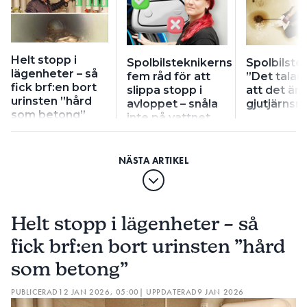
Helt stopp i
Spolbilsteknikerns
Spolbilste
lägenheter – så
fem råd för att
”Det talar 
fick brf:en bort
slippa stopp i
att det är
urinsten ”hård
avloppet – snåla
gjutjärnsr
som betong”
inte på vattnet
Helt stopp i lägenheter – så
fick brf:en bort urinsten ”hård
som betong”
PUBLICERAD
12 JAN 2026, 05:00
| UPPDATERAD
9 JAN 2026