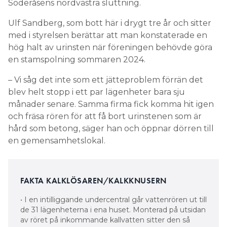
Söderåsens nordvästra sluttning.
Ulf Sandberg, som bott här i drygt tre år och sitter
med i styrelsen berättar att man konstaterade en
hög halt av urinsten när föreningen behövde göra
en stamspolning sommaren 2024.
– Vi såg det inte som ett jätteproblem förrän det
blev helt stopp i ett par lägenheter bara sju
månader senare. Samma firma fick komma hit igen
och fräsa rören för att få bort urinstenen som är
hård som betong, säger han och öppnar dörren till
en gemensamhetslokal.
FAKTA KALKLÖSAREN/KALKKNUSERN
• I en intilliggande undercentral går vattenrören ut till
de 31 lägenheterna i ena huset. Monterad på utsidan
av röret på inkommande kallvatten sitter den så