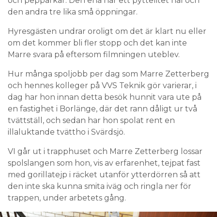
och pepparkar. Den ena har ett pyttelitet hål och
den andra tre lika små öppningar.
Hyresgästen undrar oroligt om det är klart nu eller
om det kommer bli fler stopp och det kan inte
Marre svara på eftersom filmningen uteblev.
Hur många spoljobb per dag som Marre Zetterberg
och hennes kolleger på VVS Teknik gör varierar, i
dag har hon innan detta besök hunnit vara ute på
en fastighet i Borlänge, där det rann dåligt ur två
tvättställ, och sedan har hon spolat rent en
illaluktande tvättho i Svärdsjö.
VI går ut i trapphuset och Marre Zetterberg lossar
spolslangen som hon, vis av erfarenhet, tejpat fast
med gorillatejp i räcket utanför ytterdörren så att
den inte ska kunna smita iväg och ringla ner för
trappen, under arbetets gång.