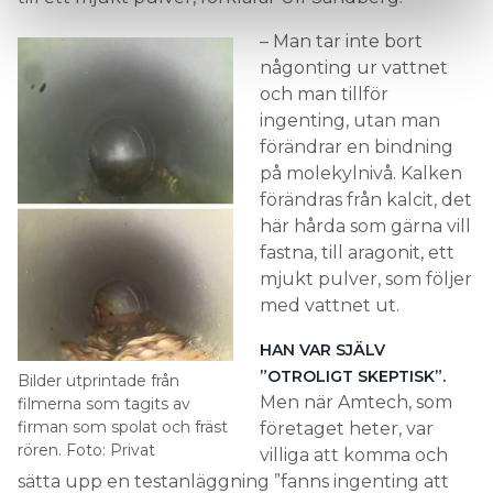
– Man tar inte bort
någonting ur vattnet
och man tillför
ingenting, utan man
förändrar en bindning
på molekylnivå. Kalken
förändras från kalcit, det
här hårda som gärna vill
fastna, till aragonit, ett
mjukt pulver, som följer
med vattnet ut.
HAN VAR SJÄLV
”OTROLIGT SKEPTISK”.
Bilder utprintade från
Men när Amtech, som
filmerna som tagits av
firman som spolat och fräst
företaget heter, var
rören. Foto: Privat
villiga att komma och
sätta upp en testanläggning ”fanns ingenting att