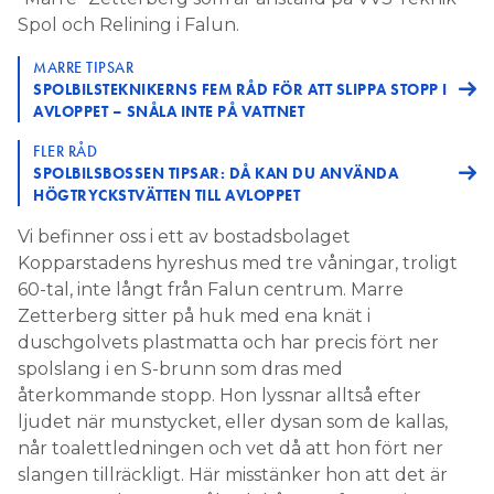
Spol och Relining i Falun.
MARRE TIPSAR
SPOLBILSTEKNIKERNS FEM RÅD FÖR ATT SLIPPA STOPP I
AVLOPPET – SNÅLA INTE PÅ VATTNET
FLER RÅD
SPOLBILSBOSSEN TIPSAR: DÅ KAN DU ANVÄNDA
HÖGTRYCKSTVÄTTEN TILL AVLOPPET
Vi befinner oss i ett av bostadsbolaget
Kopparstadens hyreshus med tre våningar, troligt
60-tal, inte långt från Falun centrum. Marre
Zetterberg sitter på huk med ena knät i
duschgolvets plastmatta och har precis fört ner
spolslang i en S-brunn som dras med
återkommande stopp. Hon lyssnar alltså efter
ljudet när munstycket, eller dysan som de kallas,
når toalettledningen och vet då att hon fört ner
slangen tillräckligt. Här misstänker hon att det är