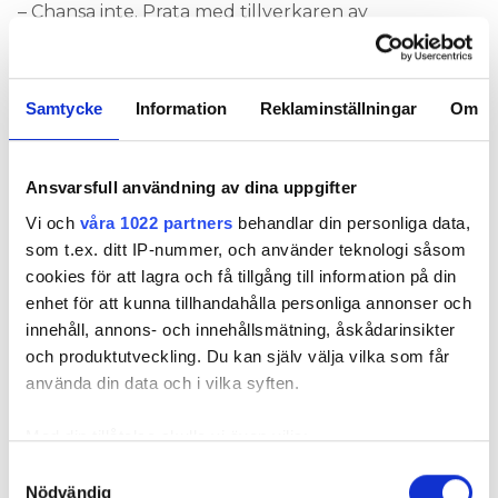
– Chansa inte. Prata med tillverkaren av
avloppsanläggningen och vattenfiltret innan du
kopplar in backspolningen, säger Caroline Harrå.
Hör hela samtalet här i VVS-podden:
Samtycke
Information
Reklaminställningar
Om
Ansvarsfull användning av dina uppgifter
Vi och
våra 1022 partners
behandlar din personliga data,
som t.ex. ditt IP-nummer, och använder teknologi såsom
cookies för att lagra och få tillgång till information på din
enhet för att kunna tillhandahålla personliga annonser och
innehåll, annons- och innehållsmätning, åskådarinsikter
och produktutveckling. Du kan själv välja vilka som får
använda din data och i vilka syften.
VVS OCH BYGG
Med din tillåtelse skulle vi även vilja:
Samla in information om din geografiska plats
Samtyckesval
Nödvändig
som kan ha en noggrannhet på upp till flera meter