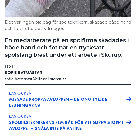
Information om GDPR
Search for:
Det var ingen bra dag för spolteknikern, skadade både hand
och fot. Foto: Getty Images
En medarbetare på en spolfirma skadades i
SEARCH
både hand och fot när en trycksatt
spolslang brast under ett arbete i Skurup.
TEXT
SOFIE BÅTMÄSTAR
sofie.batmastar@elinstallatoren.se
LÄS OCKSÅ:
MISSADE PROPPA AVLOPPEN – BETONG FYLLDE
LEDNINGARNA
LÄS OCKSÅ:
SPOLBILSTEKNIKERNS FEM RÅD FÖR ATT SLIPPA STOPP I
AVLOPPET – SNÅLA INTE PÅ VATTNET