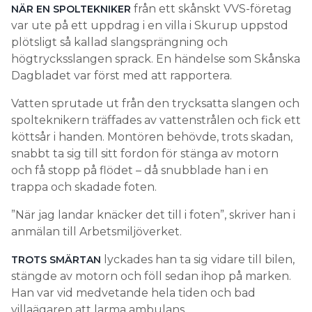
från ett skånskt VVS-företag
NÄR EN SPOLTEKNIKER
var ute på ett uppdrag i en villa i Skurup uppstod
plötsligt så kallad slangsprängning och
högtrycksslangen sprack. En händelse som Skånska
Dagbladet var först med att rapportera.
Vatten sprutade ut från den trycksatta slangen och
spolteknikern träffades av vattenstrålen och fick ett
köttsår i handen. Montören behövde, trots skadan,
snabbt ta sig till sitt fordon för stänga av motorn
och få stopp på flödet – då snubblade han i en
trappa och skadade foten.
”När jag landar knäcker det till i foten”, skriver han i
anmälan till Arbetsmiljöverket.
lyckades han ta sig vidare till bilen,
TROTS SMÄRTAN
stängde av motorn och föll sedan ihop på marken.
Han var vid medvetande hela tiden och bad
villaägaren att larma ambulans.