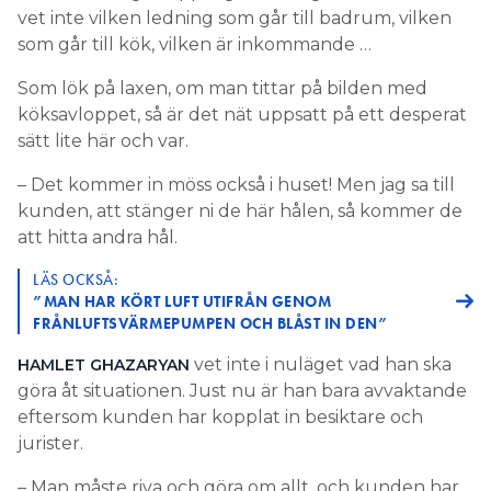
vet inte vilken ledning som går till badrum, vilken
som går till kök, vilken är inkommande …
Som lök på laxen, om man tittar på bilden med
köksavloppet, så är det nät uppsatt på ett desperat
sätt lite här och var.
– Det kommer in möss också i huset! Men jag sa till
kunden, att stänger ni de här hålen, så kommer de
att hitta andra hål.
LÄS OCKSÅ:
”MAN HAR KÖRT LUFT UTIFRÅN GENOM
FRÅNLUFTSVÄRMEPUMPEN OCH BLÅST IN DEN”
vet inte i nuläget vad han ska
HAMLET GHAZARYAN
göra åt situationen. Just nu är han bara avvaktande
eftersom kunden har kopplat in besiktare och
jurister.
– Man måste riva och göra om allt, och kunden har