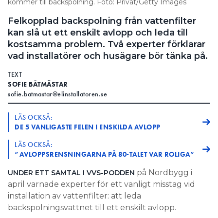
kommer till backspolning. Foto: Privat/Getty Images
Felkopplad backspolning från vattenfilter
kan slå ut ett enskilt avlopp och leda till
kostsamma problem. Två experter förklarar
vad installatörer och husägare bör tänka på.
TEXT
SOFIE BÅTMÄSTAR
sofie.batmastar@elinstallatoren.se
LÄS OCKSÅ:
DE 5 VANLIGASTE FELEN I ENSKILDA AVLOPP
LÄS OCKSÅ:
”AVLOPPSRENSNINGARNA PÅ 80-TALET VAR ROLIGA”
på Nordbygg i
UNDER ETT SAMTAL I VVS-PODDEN
april varnade experter för ett vanligt misstag vid
installation av vattenfilter: att leda
backspolningsvattnet till ett enskilt avlopp.