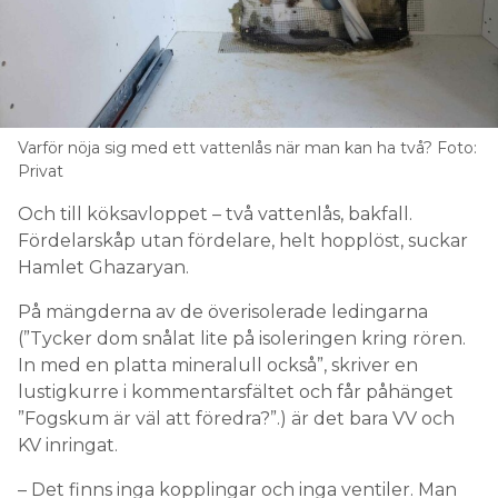
Varför nöja sig med ett vattenlås när man kan ha två? Foto:
Privat
Och till köksavloppet – två vattenlås, bakfall.
Fördelarskåp utan fördelare, helt hopplöst, suckar
Hamlet Ghazaryan.
På mängderna av de överisolerade ledingarna
(”Tycker dom snålat lite på isoleringen kring rören.
In med en platta mineralull också”, skriver en
lustigkurre i kommentarsfältet och får påhänget
”Fogskum är väl att föredra?”.) är det bara VV och
KV inringat.
– Det finns inga kopplingar och inga ventiler. Man