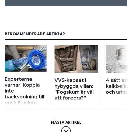
REKOMMENDERADE ARTIKLAR
Experterna
VVS-kaoset i
4 sätt att 
varnar: Koppla
nybyggda villan:
kalkbeläg
inte
”Fogskum är väl
och urinst
backspolning till
att föredra?”
enskilt avlopp