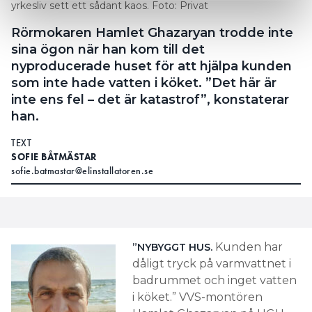
yrkesliv sett ett sådant kaos. Foto: Privat
Rörmokaren Hamlet Ghazaryan trodde inte
sina ögon när han kom till det
nyproducerade huset för att hjälpa kunden
som inte hade vatten i köket. ”Det här är
inte ens fel – det är katastrof”, konstaterar
han.
TEXT
SOFIE BÅTMÄSTAR
sofie.batmastar@elinstallatoren.se
Kunden har
”NYBYGGT HUS.
dåligt tryck på varmvattnet i
badrummet och inget vatten
i köket.” VVS-montören