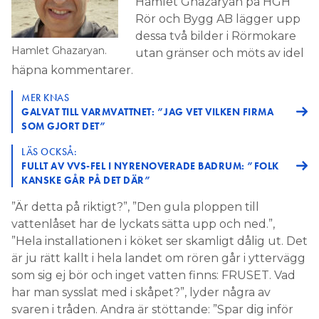
Hamlet Ghazaryan på HGH
Rör och Bygg AB lägger upp
dessa två bilder i Rörmokare
Hamlet Ghazaryan.
utan gränser och möts av idel
häpna kommentarer.
MER KNAS
GALVAT TILL VARMVATTNET: ”JAG VET VILKEN FIRMA
SOM GJORT DET”
LÄS OCKSÅ:
FULLT AV VVS-FEL I NYRENOVERADE BADRUM: ”FOLK
KANSKE GÅR PÅ DET DÄR”
”Är detta på riktigt?”, ”Den gula ploppen till
vattenlåset har de lyckats sätta upp och ned.”,
”Hela installationen i köket ser skamligt dålig ut. Det
är ju rätt kallt i hela landet om rören går i yttervägg
som sig ej bör och inget vatten finns: FRUSET. Vad
har man sysslat med i skåpet?”, lyder några av
svaren i tråden. Andra är stöttande: ”Spar dig inför