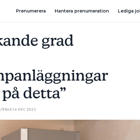
GNINGAR SOM BEROR PÅ DETTA”
VVS-TEKNIKEXPERTEN: ”GÅR 
Prenumerera
Hantera prenumeration
Lediga j
ökande grad
panläggningar
på detta”
ATERAD
16 DEC 2025