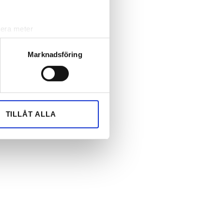
lera meter
ryck)
ljsektionen
. Du kan ändra
Marknadsföring
andahålla funktioner för
n information från din enhet
 tur kombinera informationen
TILLÅT ALLA
deras tjänster.