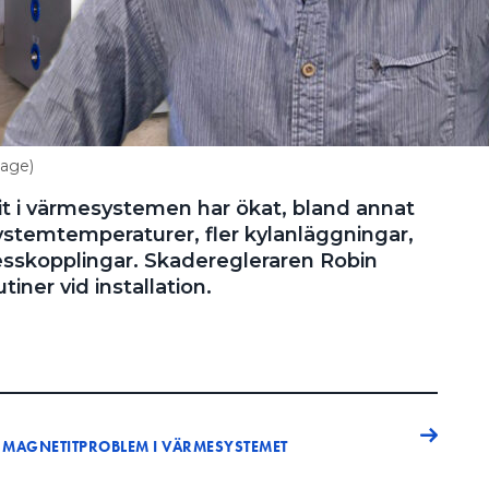
tage)
 i värmesystemen har ökat, bland annat
stemtemperaturer, fler kylanläggningar,
esskopplingar. Skaderegleraren Robin
utiner vid installation.
A MAGNETITPROBLEM I VÄRMESYSTEMET