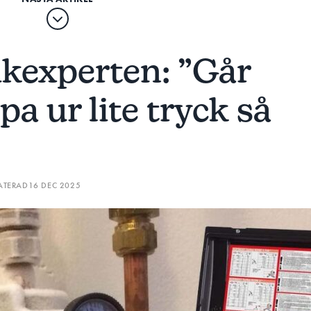
kexperten: ”Går
pa ur lite tryck så
”
ATERAD
16 DEC 2025