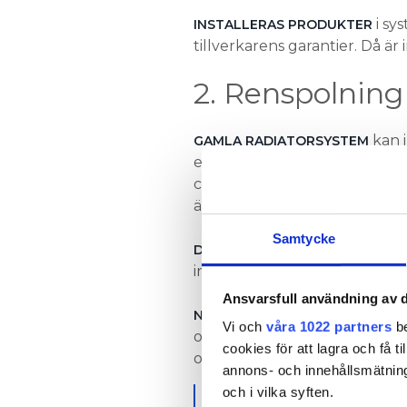
i sy
INSTALLERAS PRODUKTER
tillverkarens garantier. Då är 
2. Renspolning
kan 
GAMLA RADIATORSYSTEM
eller vatten med lågt pH. Det k
cirkulationspumpen slutar fu
är ett problem som ökat över 
Samtycke
DE FLESTA TILLVERKARE KRÄV
installation men ibland behö
Ansvarsfull användning av d
NÄR MAN SPOLAR FINNS DET R
Vi och
våra 1022 partners
be
och annat. Därför bör man s
cookies för att lagra och få t
olika frekvenser.
annons- och innehållsmätning
och i vilka syften.
VVS-MONTÖREN: