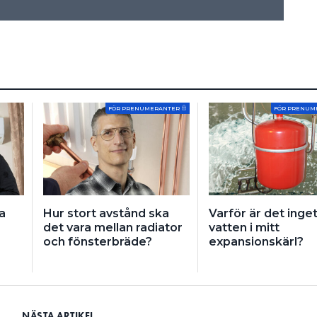
FÖR PRENUMERANTER
FÖR PRENUM
a
Hur stort avstånd ska
Varför är det inge
det vara mellan radiator
vatten i mitt
och fönsterbräde?
expansionskärl?