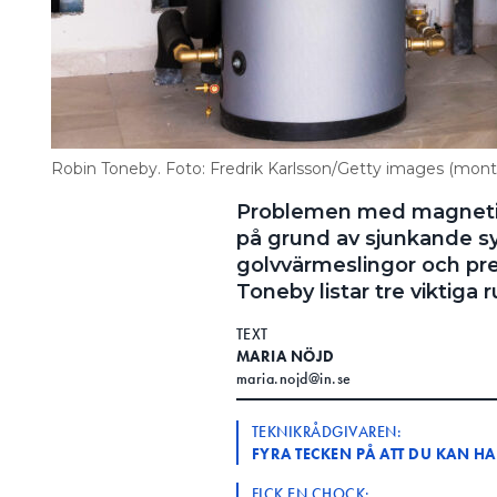
Robin Toneby. Foto: Fredrik Karlsson/Getty images (mon
Problemen med magnetit
på grund av sjunkande sy
golvvärmeslingor och pr
Toneby listar tre viktiga r
TEXT
MARIA NÖJD
maria.nojd@in.se
TEKNIKRÅDGIVAREN:
FYRA TECKEN PÅ ATT DU KAN H
FICK EN CHOCK: