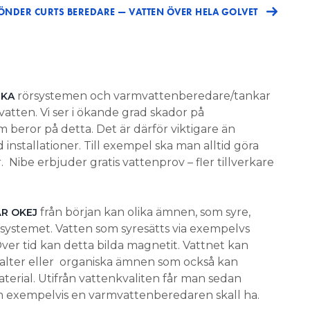
ÖNDER CURTS BEREDARE — VATTEN ÖVER HELA GOLVET
rörsystemen och varmvattenberedare/tankar
RKA
vatten. Vi ser i ökande grad skador på
eror på detta. Det är därför viktigare än
 installationer. Till exempel ska man alltid göra
 Nibe erbjuder gratis vattenprov – fler tillverkare
från början kan olika ämnen, som syre,
R OKEJ
systemet. Vatten som syresätts via exempelvs
Över tid kan detta bilda magnetit. Vattnet kan
salter eller organiska ämnen som också kan
terial. Utifrån vattenkvaliten får man sedan
m exempelvis en varmvattenberedaren skall ha.