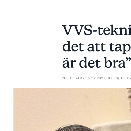
VVS-tekni
det att tap
är det bra
PUBLICERAD
24 NOV 2025, 05:00
| UPPD