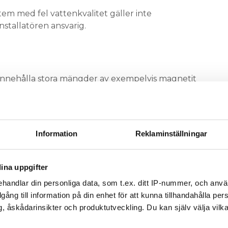
stem med fel vattenkvalitet gäller inte
installatören ansvarig.
innehålla stora mängder av exempelvis magnetit
an sätta igen ventiler, leda till att
ngera eller att värmeväxlare packar igen. Det här
tid.
Information
Reklaminställningar
att man spolar igenom vattensystemen innan
ER
vs med avancerade åtgärder, som avgasning.
ina uppgifter
för att föroreningar släpper och hamnar i böjar
ISK
handlar din personliga data, som t.ex. ditt IP-nummer, och anv
pola mer noggrant med pulsspolning som jobbar i
illgång till information på din enhet för att kunna tillhandahålla pe
, åskådarinsikter och produktutveckling. Du kan själv välja vilk