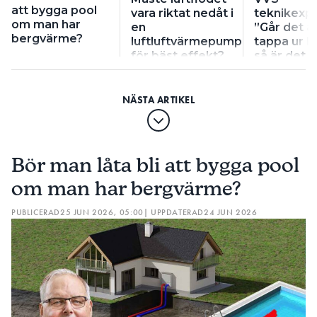
att bygga pool
vara riktat nedåt i
teknikexpe
om man har
en
”Går det a
bergvärme?
luftluftvärmepump
tappa ur li
för bäst effekt?
så är det b
Bör man låta bli att bygga pool
om man har bergvärme?
PUBLICERAD
25 JUN 2026, 05:00
| UPPDATERAD
24 JUN 2026