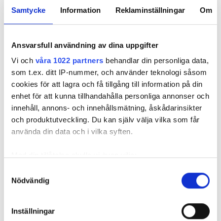
KAN MAN HA BORRAT FÖR DJUPT BORRHÅL?
Samtycke
Information
Reklaminställningar
Om
LÄS OCKSÅ:
”DET ÄR GANSKA MÅNGA BERGVÄRMEPUMPAR SOM
BRÅKAR NU”
Ansvarsfull användning av dina uppgifter
Jag tycker att det är bättre att ha en
Vi och
våra 1022 partners
behandlar din personliga data,
SVAR:
luftvattenvärmepump enbart för poolen. Den
som t.ex. ditt IP-nummer, och använder teknologi såsom
jobbar med högre temperatur och då blir
cookies för att lagra och få tillgång till information på din
värmefaktorn högre.
enhet för att kunna tillhandahålla personliga annonser och
innehåll, annons- och innehållsmätning, åskådarinsikter
Låter man bergvärmen värma poolen tar man
och produktutveckling. Du kan själv välja vilka som får
troligen ut för mycket energi ur hålet och det kan
använda din data och i vilka syften.
resultera i att det blir för kallt och värmepumpen
stannar. Då får man värma med elpatron vilket är
Med din tillåtelse skulle vi även vilja:
mycket dyrare. Allt är en avvägning.
Samla in information om din geografiska plats
Samtyckesval
Nödvändig
som kan ha en noggrannhet på upp till flera meter
Roland Jonsson, senior energikonsult
Identifiera din enhet genom att aktivt skanna den
för specifika kännetecken (fingeravtryck)
EXPERTFRÅGOR
Inställningar
Ta reda på mer om hur dina personliga uppgifter