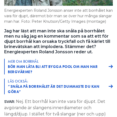
Information om GDPR
Energiexperten Roland Jonsson anser inte att borrhålet kan
Search for:
vara för djupt, däremot bör man se över hur många slangar
man har. Foto: Peter Knutson/Getty Images (montage)
Jag har läst att man inte ska snåla på borrhålet
men nu såg jag en kommentar som sa att ett för
SEARCH
djupt borrhål kan orsaka tryckfall och få kärlet till
brinevätskan att implodera. Stämmer det?
Energiexperten Roland Jonsson reder ut.
MER OM BORRHÅL
BÖR MAN LÅTA BLI ATT BYGGA POOL OM MAN HAR
BERGVÄRME?
LÄS OCKSÅ:
”SNÅLA PÅ BORRHÅLET ÄR DET DUMMASTE DU KAN
GÖRA”
Nej. Ett borrhål kan inte vara för djupt. Det
SVAR:
avgörande är slangens innerdiameter och
längd/djup. I stället för två slangar (ner och upp)