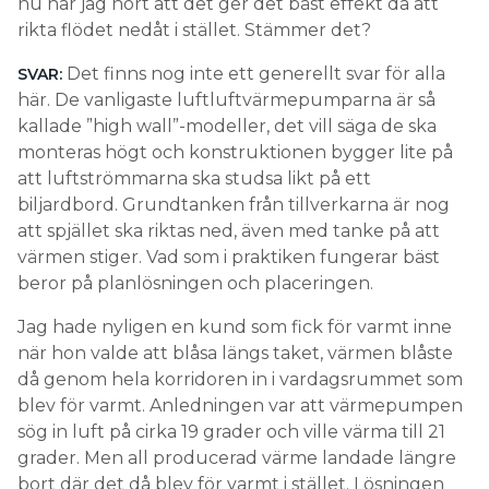
nu har jag hört att det ger det bäst effekt då att
rikta flödet nedåt i stället. Stämmer det?
Det finns nog inte ett generellt svar för alla
SVAR:
här. De vanligaste luftluftvärmepumparna är så
kallade ”high wall”-modeller, det vill säga de ska
monteras högt och konstruktionen bygger lite på
att luftströmmarna ska studsa likt på ett
biljardbord. Grundtanken från tillverkarna är nog
att spjället ska riktas ned, även med tanke på att
värmen stiger. Vad som i praktiken fungerar bäst
beror på planlösningen och placeringen.
Jag hade nyligen en kund som fick för varmt inne
när hon valde att blåsa längs taket, värmen blåste
då genom hela korridoren in i vardagsrummet som
blev för varmt. Anledningen var att värmepumpen
sög in luft på cirka 19 grader och ville värma till 21
grader. Men all producerad värme landade längre
bort där det då blev för varmt i stället. Lösningen