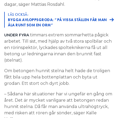
dagar, säger Mattias Rosdahl.
LÄS OCKSÅ:
BYGGA AVLOPPSGRODA: ”PÅ VISSA STÄLLEN FÅR MAN
ÅLA RUNT SOM EN ORM”
timmars extrem sommarhetta pågick
UNDER FYRA
arbetet. Till sist, med hjälp av två stora spolbilar och
en rörinspektör, lyckades spolteknikerna få ut all
betong ur ledningarna innan den brunnit fast
(stelnat).
Om betongen hunnit stelna helt hade de troligen
fått bila upp hela bottenplattan och byta ut
grodan. Ett stort och dyrt jobb.
– Sådana här situationer har vi ungefär en gång om
året. Det är mycket vanligare att betongen redan
hunnit stelna. Då får man använda ultrahögtryck,
med risken att rören går sönder, säger Kalle