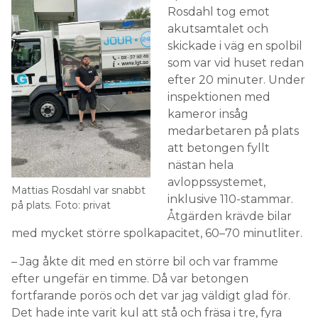
Rosdahl tog emot
akutsamtalet och
skickade i väg en spolbil
som var vid huset redan
efter 20 minuter. Under
inspektionen med
kameror insåg
medarbetaren på plats
att betongen fyllt
nästan hela
avloppssystemet,
Mattias Rosdahl var snabbt
inklusive 110-stammar.
på plats. Foto: privat
Åtgärden krävde bilar
med mycket större spolkapacitet, 60–70 minutliter.
– Jag åkte dit med en större bil och var framme
efter ungefär en timme. Då var betongen
fortfarande porös och det var jag väldigt glad för.
Det hade inte varit kul att stå och fräsa i tre, fyra