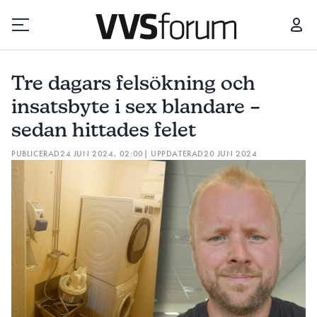
TRE DAGARS FELSÖKNING OCH INSATSBYTE I SEX BLANDARE – SEDAN HITTADES FELET
Tre dagars felsökning och
Prenumerera
insatsbyte i sex blandare –
sedan hittades felet
Hantera prenumeration
PUBLICERAD
24 JUN 2024, 02:00
| UPPDATERAD
20 JUN 2024
Lediga jobb
Annonsera
Läs E-tidningen
Om tidningen
Kontakt