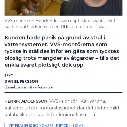
Information om GDPR
Search for:
VVS-montören Henrik Adolfsson upptäckte snabbt felet,
när han väl fick komma ned till källaren. Foto: Privat.
Kunden hade panik på grund av strul i
SEARCH
vattensystemet. VVS-montörerna som
ryckte in ställdes inför en gåta som tycktes
olöslig trots mängder av åtgärder – tills det
enkla svaret plötsligt dök upp.
TEXT
DANIEL PERSSON
daniel.persson@vvsforum.se
VVS-montör i Karlskrona,
HENRIK ADOLFSSON,
kallades till en kontorsfastighet där det rådde mild
kalabalik och skräck för legionellasmitta.
VETERANENS ROLIGASTE UTRYCKNINGAR: