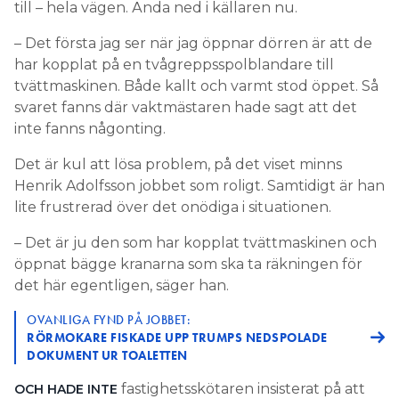
till – hela vägen. Ända ned i källaren nu.
– Det första jag ser när jag öppnar dörren är att de
har kopplat på en tvågreppsspolblandare till
tvättmaskinen. Både kallt och varmt stod öppet. Så
svaret fanns där vaktmästaren hade sagt att det
inte fanns någonting.
Det är kul att lösa problem, på det viset minns
Henrik Adolfsson jobbet som roligt. Samtidigt är han
lite frustrerad över det onödiga i situationen.
– Det är ju den som har kopplat tvättmaskinen och
öppnat bägge kranarna som ska ta räkningen för
det här egentligen, säger han.
OVANLIGA FYND PÅ JOBBET:
RÖRMOKARE FISKADE UPP TRUMPS NEDSPOLADE
DOKUMENT UR TOALETTEN
fastighetsskötaren insisterat på att
OCH HADE INTE