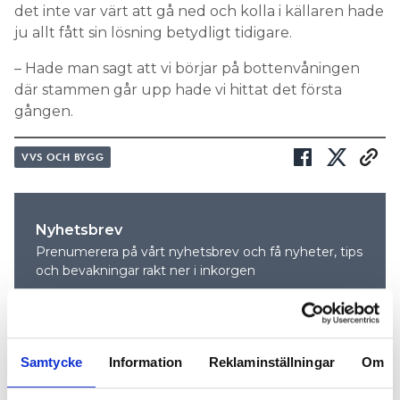
det inte var värt att gå ned och kolla i källaren hade
ju allt fått sin lösning betydligt tidigare.
– Hade man sagt att vi börjar på bottenvåningen
där stammen går upp hade vi hittat det första
gången.
VVS OCH BYGG
Nyhetsbrev
Prenumerera på vårt nyhetsbrev och få nyheter, tips
och bevakningar rakt ner i inkorgen
Samtycke
Information
Reklaminställningar
Om