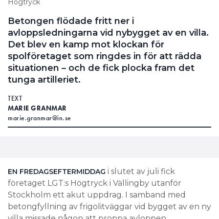
Högtryck
Betongen flödade fritt ner i
avloppsledningarna vid nybygget av en villa.
Det blev en kamp mot klockan för
spolföretaget som ringdes in för att rädda
situationen – och de fick plocka fram det
tunga artilleriet.
TEXT
MARIE GRANMAR
marie.granmar@in.se
i slutet av juli fick
EN FREDAGSEFTERMIDDAG
företaget LGT:s Högtryck i Vällingby utanför
Stockholm ett akut uppdrag. I samband med
betongfyllning av frigolitväggar vid bygget av en ny
villa missade någon att proppa avloppen.