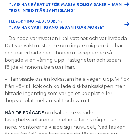
”JAG HAR RÅKAT UT FÖR MASSA ROLIGA SAKER – MAN
TROR INTE DET ÄR SANT IBLAND”
FELSÖKNING MED JOUREN:
”JAG HAR VARIT IGÅNG SEDAN I GÅR MORSE”
– De hade varmvatten i kallvattnet och var livrädda.
Det var vaktmästaren som ringde mig om det här
och när vi hade mött honom i receptionen så
började vi en våning upp i fastigheten och sedan
följde vi honom, berättar han.
– Han visade oss en köksstam hela vägen upp. Vi fick
från kök till kök och kollade diskbänksskåpen men
hittade ingenting som var galet kopplat eller
ihopkopplat mellan kallt och varmt.
om källaren svarade
NÄR DE FRÅGADE
fastighetsskötaren att det inte fanns något där
nere. Montörerna kliade sig i huvudet, ”vad fasiken