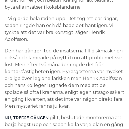
är det för fel”, och bestämde sig för att testa att
byta alla insatser i köksblandarna.
– Vi gjorde hela raden upp. Det tog ett par dagar,
sedan ringde han och då hade det hänt igen. Vi
tyckte att det var bra konstigt, säger Henrik
Adolfsson.
Den här gången tog de insatserna till diskmaskinen
också och lämnade på nytt i tron att problemet var
löst. Men efter två månader ringde det från
kontorsfastigheten igen. Hyresgästerna var mycket
oroliga över legionellarisken men Henrik Adolfsson
och hans kolleger lugnade dem med att de
spolade så ofta i kranarna, enligt egen utsago säkert
en gång i kvarten, att det inte var någon direkt fara.
Men mysteriet fanns ju kvar.
gillt, beslutade montörerna att
NU, TREDJE GÅNGEN
börja högst upp och sedan kolla varje plan en gång