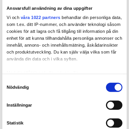
Ansvarsfull användning av dina uppgifter
Vi och
våra 1022 partners
behandlar din personliga data,
som t.ex. ditt IP-nummer, och använder teknologi såsom
cookies för att lagra och få tillgång till information på din
REKOMMENDERADE ARTIKLAR
enhet för att kunna tillhandahålla personliga annonser och
innehåll, annons- och innehållsmätning, åskådarinsikter
FÖR PRENUMERANTER
FÖR PRENU
och produktutveckling. Du kan själv välja vilka som får
använda din data och i vilka syften.
Med din tillåtelse skulle vi även vilja:
Missade proppa
Får man använda
Bostadsbo
Samla in information om din geografiska plats
Samtyckesval
avloppen –
desinfektionslösningar
Ingen poän
Nödvändig
som kan ha en noggrannhet på upp till flera meter
betong fyllde
mot legionella i
ha över 50
ledningarna
Identifiera din enhet genom att aktivt skanna den
tappvatteninstallationen?
på returen
för specifika kännetecken (fingeravtryck)
Inställningar
Ta reda på mer om hur dina personliga uppgifter
behandlas och ställ in dina preferenser i
detaljsektionen
.
Statistik
Du kan ändra eller dra tillbaka ditt samtycke när som