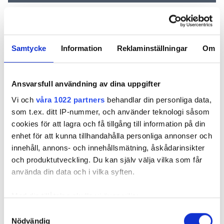
Samtycke
Information
Reklaminställningar
Om
REKOMMENDERADE ARTIKLAR
Ansvarsfull användning av dina uppgifter
Vi och
våra 1022 partners
behandlar din personliga data,
som t.ex. ditt IP-nummer, och använder teknologi såsom
cookies för att lagra och få tillgång till information på din
Utsläppen från
Värmepumparna
Kylexpert
enhet för att kunna tillhandahålla personliga annonser och
uppvärmning av
krymper och blir
gav
byggnader
miljövänligare
chokladbol
innehåll, annons- och innehållsmätning, åskådarinsikter
fortsätter
rätta ytan
och produktutveckling. Du kan själv välja vilka som får
minska
använda din data och i vilka syften.
Med din tillåtelse skulle vi även vilja:
Samla in information om din geografiska plats
Samtyckesval
Nödvändig
som kan ha en noggrannhet på upp till flera meter