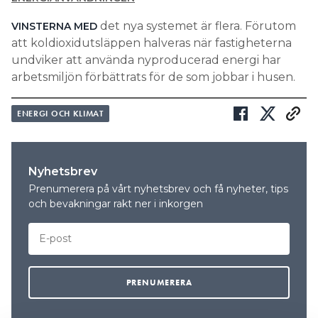
det nya systemet är flera. Förutom
VINSTERNA MED
att koldioxidutsläppen halveras när fastigheterna
undviker att använda nyproducerad energi har
arbetsmiljön förbättrats för de som jobbar i husen.
ENERGI OCH KLIMAT
Nyhetsbrev
Prenumerera på vårt nyhetsbrev och få nyheter, tips
och bevakningar rakt ner i inkorgen