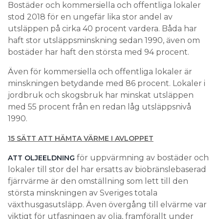
Bostäder och kommersiella och offentliga lokaler
stod 2018 för en ungefär lika stor andel av
utsläppen på cirka 40 procent vardera. Båda har
haft stor utsläppsminskning sedan 1990, även om
bostäder har haft den största med 94 procent.
Även för kommersiella och offentliga lokaler är
minskningen betydande med 86 procent. Lokaler i
jordbruk och skogsbruk har minskat utsläppen
med 55 procent från en redan låg utsläppsnivå
1990.
15 SÄTT ATT HÄMTA VÄRME I AVLOPPET
för uppvärmning av bostäder och
ATT OLJEELDNING
lokaler till stor del har ersatts av biobränslebaserad
fjärrvärme är den omställning som lett till den
största minskningen av Sveriges totala
växthusgasutsläpp. Även övergång till elvärme var
viktigt för utfasningen av olja, framförallt under