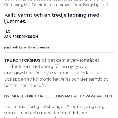
Göteborg, M2, Citadellet och Tornen. Foto: Bergslagsbild
Information om GDPR
Kallt, varmt och en tredje ledning med
Search for:
ljummet.
TEXT
JAN FREDRIKSSON
SEARCH
jan.fredriksson@vvsforum.se
på det gamla varvsområdet
TRE KONTORSHUS
Lindholmen i Göteborg får en ny typ av
energisystem. Det nya systemet ska leda till att
utsläppen av koldioxid halveras och ger samtidigt
bättre inomhusluft.
NY IMD-TEKNIK GÖR DET LÖNSAMT ATT SPARA VATTEN
Det menar fastighetsbolaget Atrium Ljungberg,
som är med och utvecklar området, och