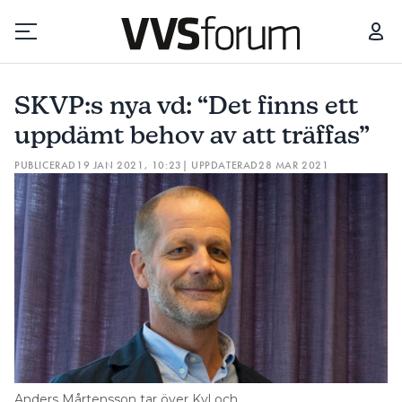
SKVP:S NYA VD: “DET FINNS ETT UPPDÄMT BEHOV AV ATT TRÄFFAS”
SKVP:s nya vd: “Det finns ett
Prenumerera
uppdämt behov av att träffas”
PUBLICERAD
19 JAN 2021, 10:23
| UPPDATERAD
28 MAR 2021
Hantera prenumeration
Lediga jobb
Annonsera
Läs E-tidningen
Om tidningen
Kontakt
Anders Mårtensson tar över Kyl och