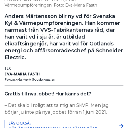
Värmepumpföreningen. Foto: Eva-Maria Fasth
Information om GDPR
Anders Mårtensson blir ny vd för Svenska
Search for:
Kyl & Värmepumpföreningen. Han kommer
närmast från VVS-Fabrikanternas råd, där
han varit vd i sju år, är utbildad
SEARCH
elkraftsingenjör, har varit vd för Gotlands
energi och affärsområdeschef på Schneider
Electric.
TEXT
EVA-MARIA FASTH
Eva-maria.fasth@vvsforum.se
Grattis till nya jobbet! Hur känns det?
– Det ska bli roligt att ta mig an SKVP. Men jag
börjar ju inte på nya jobbet förrän 1 juni 2021.
LÄS OCKSÅ: