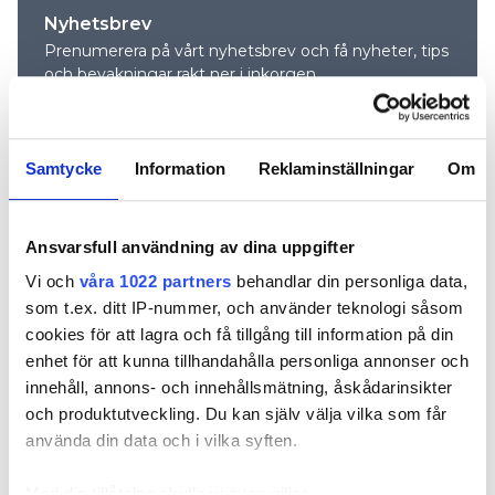
Nyhetsbrev
Prenumerera på vårt nyhetsbrev och få nyheter, tips
och bevakningar rakt ner i inkorgen
Samtycke
Information
Reklaminställningar
Om
Ansvarsfull användning av dina uppgifter
Vi och
våra 1022 partners
behandlar din personliga data,
som t.ex. ditt IP-nummer, och använder teknologi såsom
cookies för att lagra och få tillgång till information på din
REKOMMENDERADE ARTIKLAR
enhet för att kunna tillhandahålla personliga annonser och
innehåll, annons- och innehållsmätning, åskådarinsikter
och produktutveckling. Du kan själv välja vilka som får
använda din data och i vilka syften.
Med din tillåtelse skulle vi även vilja: