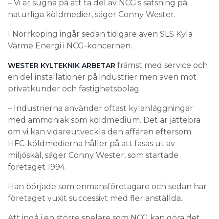
– Vi är sugna på att ta del av NCG:s satsning på
naturliga köldmedier, säger Conny Wester.
I Norrköping ingår sedan tidigare även SLS Kyla
Värme Energi i NCG-koncernen.
främst med service och
WESTER KYLTEKNIK ARBETAR
en del installationer på industrier men även mot
privatkunder och fastighetsbolag.
– Industrierna använder oftast kylanläggningar
med ammoniak som köldmedium. Det är jättebra
om vi kan vidareutveckla den affären eftersom
HFC-köldmedierna håller på att fasas ut av
miljöskäl, säger Conny Wester, som startade
företaget 1994.
Han började som enmansföretagare och sedan har
företaget vuxit successivt med fler anställda.
Att ingå i en större spelare som NCG kan göra det