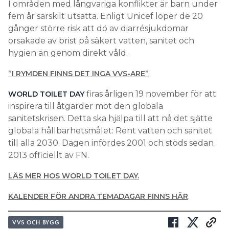
I områden med långvariga konflikter är barn under
fem år särskilt utsatta. Enligt Unicef löper de 20
gånger större risk att dö av diarrésjukdomar
orsakade av brist på säkert vatten, sanitet och
hygien än genom direkt våld.
”I RYMDEN FINNS DET INGA VVS-ARE”
firas årligen 19 november för att
WORLD TOILET DAY
inspirera till åtgärder mot den globala
sanitetskrisen. Detta ska hjälpa till att nå det sjätte
globala hållbarhetsmålet: Rent vatten och sanitet
till alla 2030. Dagen infördes 2001 och stöds sedan
2013 officiellt av FN.
LÄS MER HOS WORLD TOILET DAY.
.
KALENDER FÖR ANDRA TEMADAGAR FINNS HÄR
VVS OCH BYGG