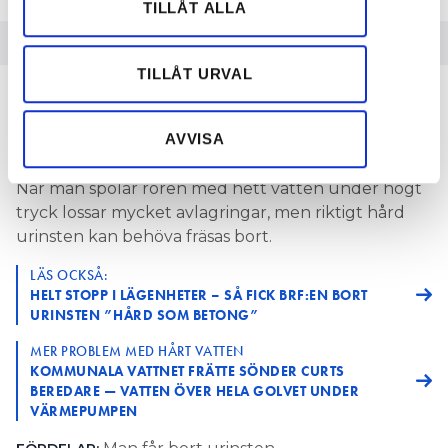
TILLÅT ALLA
information från din enhet till de sociala medier och
annons- och analysföretag som vi samarbetar med.
Dessa kan i sin tur kombinera informationen med annan
TILLÅT URVAL
1. Stamspolning – och
information som du har tillhandahållit eller som de har
samlat in när du har använt deras tjänster.
eventuell fräsning
AVVISA
När man spolar rören med hett vatten under högt
tryck lossar mycket avlagringar, men riktigt hård
urinsten kan behöva fräsas bort.
LÄS OCKSÅ:
HELT STOPP I LÄGENHETER – SÅ FICK BRF:EN BORT
URINSTEN ”HÅRD SOM BETONG”
MER PROBLEM MED HÅRT VATTEN
KOMMUNALA VATTNET FRÄTTE SÖNDER CURTS
BEREDARE — VATTEN ÖVER HELA GOLVET UNDER
VÄRMEPUMPEN