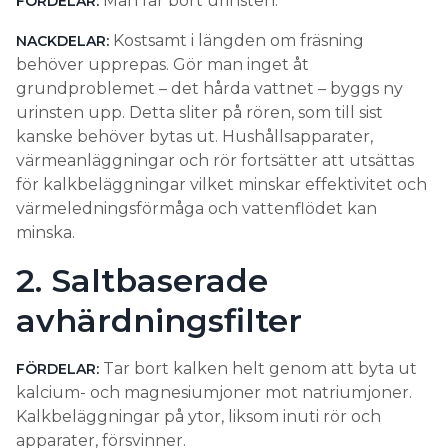
Man får bort urinsten.
FÖRDELAR:
Kostsamt i längden om fräsning
NACKDELAR:
behöver upprepas. Gör man inget åt
grundproblemet – det hårda vattnet – byggs ny
urinsten upp. Detta sliter på rören, som till sist
kanske behöver bytas ut. Hushållsapparater,
värmeanläggningar och rör fortsätter att utsättas
för kalkbeläggningar vilket minskar effektivitet och
värmeledningsförmåga och vattenflödet kan
minska.
2. Saltbaserade
avhärdningsfilter
Tar bort kalken helt genom att byta ut
FÖRDELAR:
kalcium- och magnesiumjoner mot natriumjoner.
Kalkbeläggningar på ytor, liksom inuti rör och
apparater, försvinner.