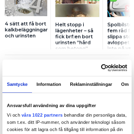
4 sätt att få bort
Helt stopp i
Spolbilste
kalkbeläggningar
lägenheter – så
fem råd fö
och urinsten
fick brf:en bort
slippa stop
urinsten ”hård
avloppet –
som betong”
inte på va
Samtycke
Information
Reklaminställningar
Om
4 sätt att få bort
kalkbeläggningar och urinsten
Ansvarsfull användning av dina uppgifter
Vi och
våra 1022 partners
behandlar din personliga data,
PUBLICERAD
12 JAN 2026, 05:00
| UPPDATERAD
9 JAN 2026
som t.ex. ditt IP-nummer, och använder teknologi såsom
cookies för att lagra och få tillgång till information på din