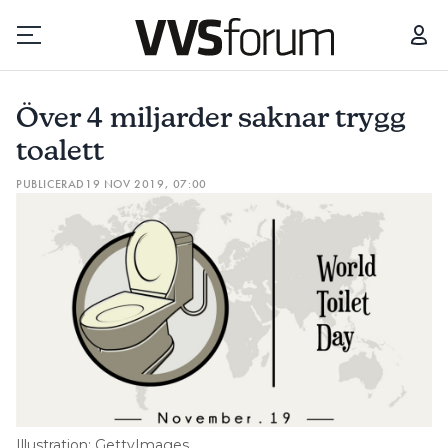
ÖVER 4 MILJARDER SAKNAR TRYGG TOALETT
Över 4 miljarder saknar trygg
Prenumerera
toalett
PUBLICERAD
19 NOV 2019, 07:00
Hantera prenumeration
Lediga jobb
Annonsera
Läs E-tidningen
Om tidningen
Kontakt
Illustration: GettyImages