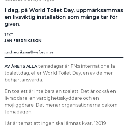
Information om GDPR
I dag, på World Toilet Day, uppmärksammas
en livsviktig installation som många tar för
Search for:
given.
TEXT
JAN FREDRIKSSON
SEARCH
jan.fredriksson@vvsforum.se
temadagar är FN:s internationella
AV ÅRETS ALLA
toalettdag, eller World Toilet Day, en av de mer
behjärtansvärda.
En toalett är inte bara en toalett. Det är också en
livräddare, en värdighetsskyddare och en
möjliggörare. Det menar organisationerna bakom
temadagen.
I år är temat att ingen ska lämnas kvar, ”2019