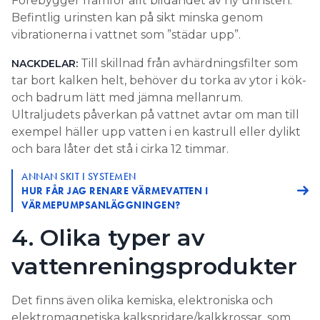
Förebygger framför allt bildandet av ny urinsten.
Befintlig urinsten kan på sikt minska genom
vibrationerna i vattnet som ”städar upp”.
Till skillnad från avhärdningsfilter som
NACKDELAR:
tar bort kalken helt, behöver du torka av ytor i kök-
och badrum lätt med jämna mellanrum.
Ultraljudets påverkan på vattnet avtar om man till
exempel häller upp vatten i en kastrull eller dylikt
och bara låter det stå i cirka 12 timmar.
ANNAN SKIT I SYSTEMEN
HUR FÅR JAG RENARE VÄRMEVATTEN I
VÄRMEPUMPSANLÄGGNINGEN?
4. Olika typer av
vattenreningsprodukter
Det finns även olika kemiska, elektroniska och
elektromagnetiska kalkspridare/kalkkrossar, som