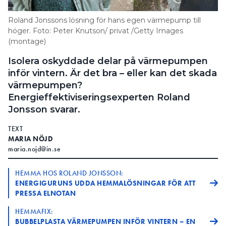
Information om GDPR
Roland Jonssons lösning för hans egen värmepump till
Search for:
höger. Foto: Peter Knutson/ privat /Getty Images
(montage)
Isolera oskyddade delar på värmepumpen
inför vintern. Är det bra – eller kan det skada
SEARCH
värmepumpen?
Energieffektiviseringsexperten Roland
Jonsson svarar.
TEXT
MARIA NÖJD
maria.nojd@in.se
HEMMA HOS ROLAND JONSSON:
ENERGIGURUNS UDDA HEMMALÖSNINGAR FÖR ATT
PRESSA ELNOTAN
HEMMAFIX:
BUBBELPLASTA VÄRMEPUMPEN INFÖR VINTERN – EN