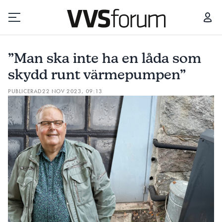
”MAN SKA INTE HA EN LÅDA SOM SKYDD RUNT VÄRMEPUMPEN”
”Man ska inte ha en låda som
Prenumerera
skydd runt värmepumpen”
PUBLICERAD
22 NOV 2023, 09:13
Hantera prenumeration
Lediga jobb
Annonsera
Läs E-tidningen
Om tidningen
Kontakt