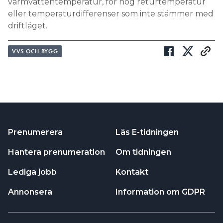
varmvattentemperatur, för hög returtemperatur
eller temperaturdifferenser som inte stämmer med
driftläget.
VVS OCH BYGG
Prenumerera
Läs E-tidningen
Hantera prenumeration
Om tidningen
Lediga jobb
Kontakt
Annonsera
Information om GDPR