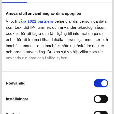
Ansvarsfull användning av dina uppgifter
REKOMMENDERADE ARTIKLAR
Vi och
våra 1022 partners
behandlar din personliga data,
som t.ex. ditt IP-nummer, och använder teknologi såsom
cookies för att lagra och få tillgång till information på din
enhet för att kunna tillhandahålla personliga annonser och
innehåll, annons- och innehållsmätning, åskådarinsikter
och produktutveckling. Du kan själv välja vilka som får
Hackande ljud –
Steg för steg: Så
Värmepum
använda din data och i vilka syften.
och 4 andra
byts
trevägsven
tecken på att
värmepumpens
hade satt s
Med din tillåtelse skulle vi även vilja:
trevägsventilen
trevägsventil
bytte
kärvar
rörmokarna
Samla in information om din geografiska plats
Samtyckesval
ny
Nödvändig
som kan ha en noggrannhet på upp till flera meter
Identifiera din enhet genom att aktivt skanna den
för specifika kännetecken (fingeravtryck)
Inställningar
Ta reda på mer om hur dina personliga uppgifter
behandlas och ställ in dina preferenser i
detaljsektionen
.