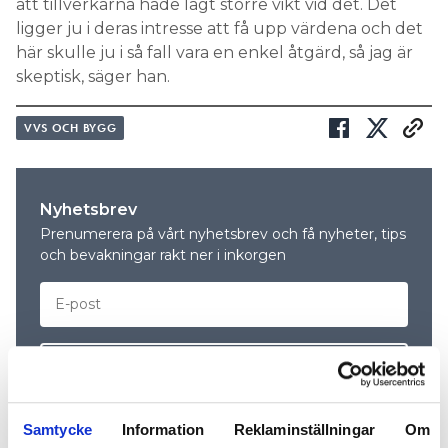
att tillverkarna hade lagt större vikt vid det. Det
ligger ju i deras intresse att få upp värdena och det
här skulle ju i så fall vara en enkel åtgärd, så jag är
skeptisk, säger han.
VVS OCH BYGG
Nyhetsbrev
Prenumerera på vårt nyhetsbrev och få nyheter, tips
och bevakningar rakt ner i inkorgen
Samtycke
Information
Reklaminställningar
Om