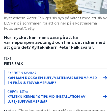
Information om GDPR
Search for:
Kylteknikern Peter Falk ger sin syn på värdet med att slå av
LLVP:n på sommaren för att dra ner på elkostnaderna.
Foto: privat/Getty
SEARCH
Hur mycket kan man spara på att ha
värmepumpen avstängd och finns det risker med
att göra det? Kylteknikern Peter Falk svarar.
TEXT
PETER FALK
EXPERTEN SVARAR:
KAN MAN DOCKA EN LUFT/VATTENVÄRMEPUMP MED
EN FRÅNLUFTSVÄRMEPUMP?
CHECKLISTA:
KYLTEKNIKERNS 10 TIPS VID INSTALLATION AV
LUFT/LUFTVÄRMEPUMP
Flera bekanta till mig slår av värmepumpen