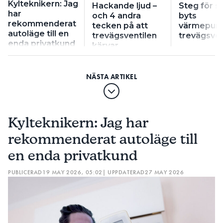
Kylteknikern: Jag
Hackande ljud –
Steg för s
har
och 4 andra
byts
rekommenderat
tecken på att
värmepum
autoläge till en
trevägsventilen
trevägsven
enda privatkund
kärvar
Kylteknikern: Jag har
rekommenderat autoläge till
en enda privatkund
PUBLICERAD
19 MAY 2026, 05:02
| UPPDATERAD
27 MAY 2026