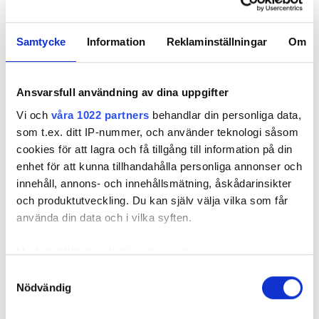
17 PROBLEM SOM KAN BROMSA EFFEKTEN PÅ
VÄRMEPUMPEN
Samtycke
Information
Reklaminställningar
Om
EXPERTEN SVARAR:
ÄR DET VÄRT ATT SATSA PÅ EN PANCAKE TILL
VÄRMEPUMPEN?
Ansvarsfull användning av dina uppgifter
och det är starkt
HAR DU STORA FÖNSTERPARTIER
Vi och
våra 1022 partners
behandlar din personliga data,
solsken kan luft-luftvärmepumpen börja ge
som t.ex. ditt IP-nummer, och använder teknologi såsom
oönskad kyla under värme-säsongen om den står i
cookies för att lagra och få tillgång till information på din
autoläge för driftfallet (som inte ska förväxlas med
enhet för att kunna tillhandahålla personliga annonser och
flykthastighetens autoläge), förklarar Peter Falk.
innehåll, annons- och innehållsmätning, åskådarinsikter
och produktutveckling. Du kan själv välja vilka som får
– Det vill man absolut inte ha, då vill man ju hellre
använda din data och i vilka syften.
ackumulera den överflödiga värmen.
Den kan också börja ge ofrivillig värme om det
Med din tillåtelse skulle vi även vilja:
skulle bli en kall natt mitt i sommaren när man
Samla in information om din geografiska plats
Samtyckesval
egentligen endast önskar kyla från maskinen.
Nödvändig
som kan ha en noggrannhet på upp till flera meter
Identifiera din enhet genom att aktivt skanna den
kund som han har
PETER FALK HAR EN ENDA