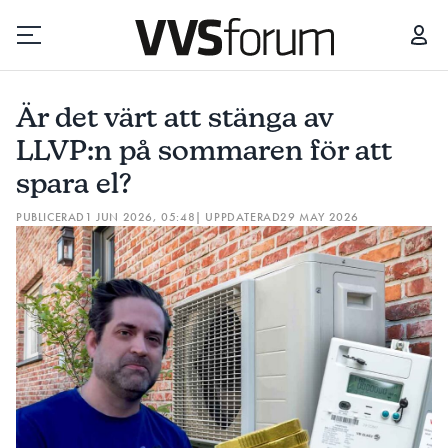
ÄR DET VÄRT ATT STÄNGA AV LLVP:N PÅ SOMMAREN FÖR ATT SPARA EL?
Är det värt att stänga av
Prenumerera
LLVP:n på sommaren för att
spara el?
Hantera prenumeration
PUBLICERAD
1 JUN 2026, 05:48
| UPPDATERAD
29 MAY 2026
Lediga jobb
Annonsera
Läs E-tidningen
Om tidningen
Kontakt