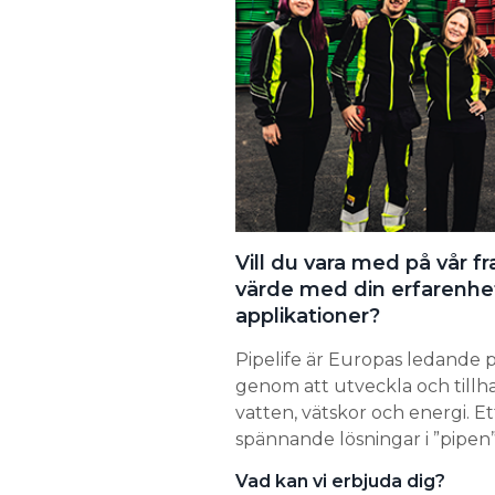
Information om GDPR
Search for:
SEARCH
Vill du vara med på vår f
värde med din erfarenh
applikationer?
Pipelife är Europas ledande p
genom att utveckla och tillh
vatten, vätskor och energi. Et
spännande lösningar i ”pipen”
Vad kan vi erbjuda dig?