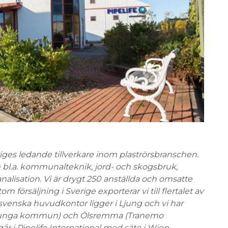
ges ledande tillverkare inom plaströrsbranschen.
bl.a. kommunalteknik, jord- och skogsbruk,
lisation. Vi är drygt 250 anställda och omsatte
om försäljning i Sverige exporterar vi till flertalet av
svenska huvudkontor ligger i Ljung och vi har
rljunga kommun) och Ölsremma (Tranemo
år i Pipelife International med säte i Wien.