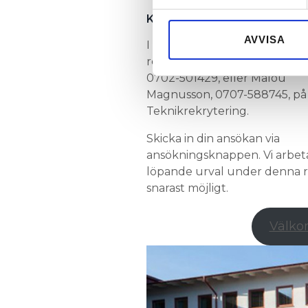
Vi använder enhetsidentifierar
Kontakt och ansökan
sociala medier och analysera 
till de sociala medier och a
AVVISA
I denna rekrytering samarbet
med annan information som du 
rekryteringskonsult Josefine
0702-501429, eller Malou
Magnusson, 0707-588745, på
Teknikrekrytering.
Skicka in din ansökan via
ansökningsknappen. Vi arbe
löpande urval under denna rek
snarast möjligt.
Välko