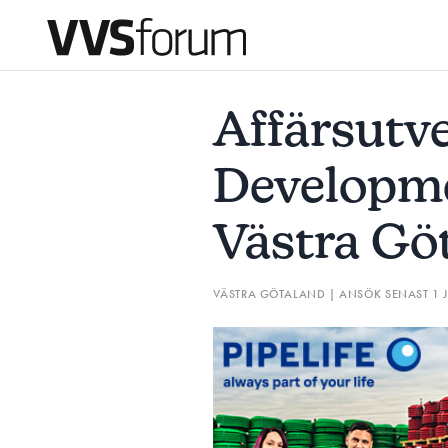
AFFÄRSUTVECKLARE/BUSINESS DEVELOPMENT MANAGER,
Affärsutv
Prenumerera
Developm
Hantera prenumeration
Västra Gö
Lediga jobb
VÄSTRA GÖTALAND | ANSÖK SENAST 1 
Annonsera
Läs E-tidningen
Om tidningen
Kontakt