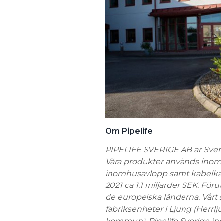
Om Pipelife
PIPELIFE SVERIGE AB är Sveri
Våra produkter används inom 
inomhusavlopp samt kabelkana
2021 ca 1.1 miljarder SEK. Förut
de europeiska länderna. Vårt 
fabriksenheter i Ljung (Her
kommun). Pipelife Sverige ing