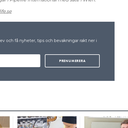
fe.se
v och få nyheter, tips och bevakningar rakt ner i