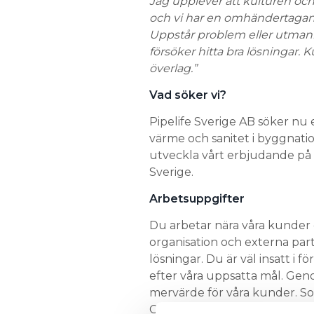
Jag upplever att kulturen och
och vi har en omhändertagand
Uppstår problem eller utmanin
försöker hitta bra lösningar
överlag.”
Vad söker vi?
Pipelife Sverige AB söker nu 
värme och sanitet i byggnatio
utveckla vårt erbjudande på
Sverige.
Arbetsuppgifter
Du arbetar nära våra kunder oc
organisation och externa pa
lösningar. Du är väl insatt i f
efter våra uppsatta mål. Gen
mervärde för våra kunder. So
Category Management och rapp