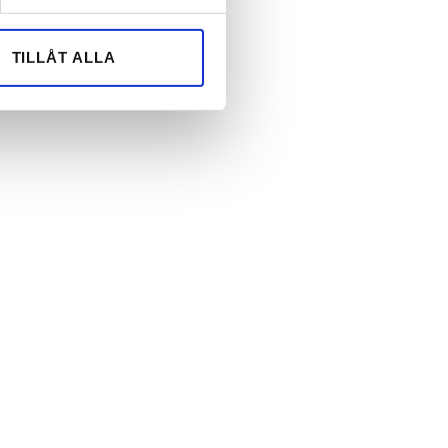
andahålla funktioner för
n information från din enhet
 tur kombinera informationen
TILLÅT ALLA
deras tjänster.