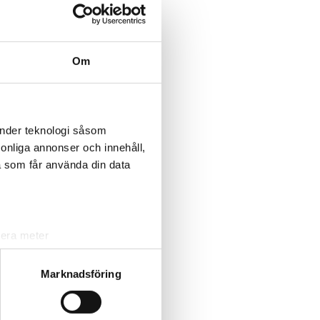
Om
änder teknologi såsom
rsonliga annonser och innehåll,
a som får använda din data
lera meter
ryck)
ljsektionen
. Du kan ändra
Marknadsföring