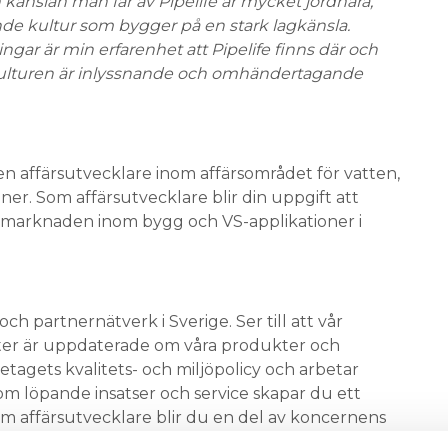
 känslan man får av Pipelife är mycket jordnära,
e kultur som bygger på en stark lagkänsla.
gar är min erfarenhet att Pipelife finns där och
. Kulturen är inlyssnande och omhändertagande
en affärsutvecklare inom affärsområdet för vatten,
ner. Som affärsutvecklare blir din uppgift att
 marknaden inom bygg och VS-applikationer i
h partnernätverk i Sverige. Ser till att vår
rter är uppdaterade om våra produkter och
öretagets kvalitets- och miljöpolicy och arbetar
om löpande insatser och service skapar du ett
m affärsutvecklare blir du en del av koncernens
orterar till affärsområdeschef för bygg.