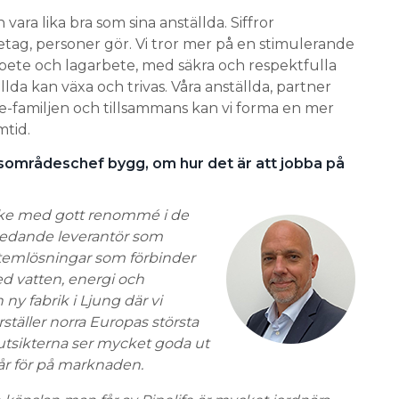
 vara lika bra som sina anställda. Siffror
retag, personer gör. Vi tror mer på en stimulerande
bete och lagarbete, med säkra och respektfulla
llda kan växa och trivas. Våra anställda, partner
ife-familjen och tillsammans kan vi forma en mer
mtid.
sområdeschef bygg, om hur det är att jobba på
märke med gott renommé i de
n ledande leverantör som
ystemlösningar som förbinder
 vatten, energi och
y fabrik i Ljung där vi
ställer norra Europas största
utsikterna ser mycket goda ut
r för
på marknaden.