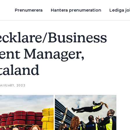
 VÄSTRA GÖTALAND
Prenumerera
Hantera prenumeration
Lediga j
ecklare/Business
ent Manager,
taland
JANUARY, 2023