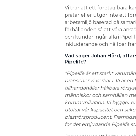
Vi tror att ett företag bara kan
pratar eller utgör inte ett fö
arbetsmiljö baserad på samar
förhållanden så att våra anstä
och kunder ingår alla i Pipel
inkluderande och hållbar fra
Vad säger Johan Hård, affär
Pipelife?
“Pipelife är ett starkt varu
branscher vi verkar i. Vi är e
tillhandahåller hållbara rörs
människor och samhällen med
kommunikation. Vi bygger en n
utökar vår kapacitet och säker
plaströrsproducent. Framtids
för det erbjudande Pipelife stå