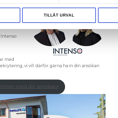
e för att anpassa innehållet och annonserna till användarna, tillh
vår trafik. Vi vidarebefordrar även sådana identifierare och anna
nnons- och analysföretag som vi samarbetar med. Dessa kan i sin
TILLÅT URVAL
ar vi med
har tillhandahållit eller som de har samlat in när du har använt 
 Petersson,
 Intenso
tar med
rytering, vi vill därför gärna ha in din ansökan
mmen med din ansökan!