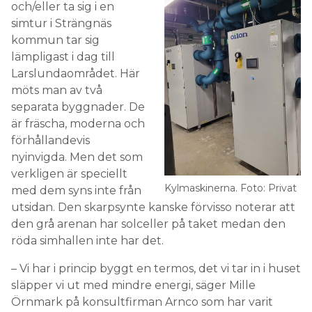
och/eller ta sig i en
simtur i Strängnäs
kommun tar sig
lämpligast i dag till
Larslundaområdet. Här
möts man av två
separata byggnader. De
är fräscha, moderna och
förhållandevis
nyinvigda. Men det som
verkligen är speciellt
Kylmaskinerna. Foto: Privat
med dem syns inte från
utsidan. Den skarpsynte kanske förvisso noterar att
den grå arenan har solceller på taket medan den
röda simhallen inte har det.
– Vi har i princip byggt en termos, det vi tar in i huset
släpper vi ut med mindre energi, säger Mille
Örnmark på konsultfirman Arnco som har varit