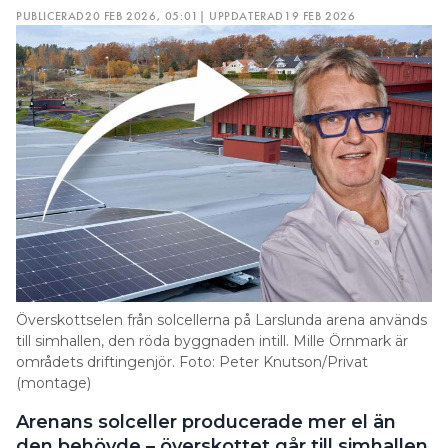
PUBLICERAD
20 FEB 2026, 05:01
| UPPDATERAD
19 FEB 2026
Överskottselen från solcellerna på Larslunda arena används
till simhallen, den röda byggnaden intill. Mille Örnmark är
områdets driftingenjör. Foto: Peter Knutson/Privat
(montage)
Arenans solceller producerade mer el än
den behövde – överskottet går till simhallen