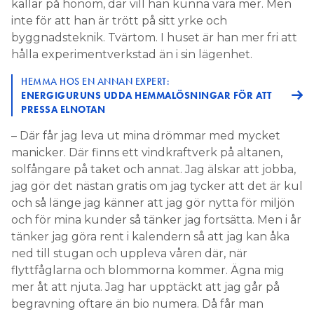
kallar på honom, där vill han kunna vara mer. Men
inte för att han är trött på sitt yrke och
byggnadsteknik. Tvärtom. I huset är han mer fri att
hålla experimentverkstad än i sin lägenhet.
HEMMA HOS EN ANNAN EXPERT:
ENERGIGURUNS UDDA HEMMALÖSNINGAR FÖR ATT
PRESSA ELNOTAN
– Där får jag leva ut mina drömmar med mycket
manicker. Där finns ett vindkraftverk på altanen,
solfångare på taket och annat. Jag älskar att jobba,
jag gör det nästan gratis om jag tycker att det är kul
och så länge jag känner att jag gör nytta för miljön
och för mina kunder så tänker jag fortsätta. Men i år
tänker jag göra rent i kalendern så att jag kan åka
ned till stugan och uppleva våren där, när
flyttfåglarna och blommorna kommer. Ägna mig
mer åt att njuta. Jag har upptäckt att jag går på
begravning oftare än bio numera. Då får man