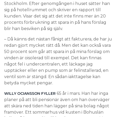
Stockholm. Efter genomgången i huset sätter han
sig på hotellrummet och skriver en rapport till
kunden. Visar det sig att det inte finns mer än 20
procents förbrukning att spara in på hans förslag
blir han besviken på sig själv.
– Då känns det nästan fånigt att fakturera, de har ju
redan gjort mycket rätt då. Men det kan också vara
50 procent som går att spara in på mina förslag om
vinden är oisolerad till exempel. Det kan finnas
något fel i undercentralen, ett läckage jag
upptäcker eller en pump som är felinstallerad, en
ventil som är stängd. En sådan iakttagelse kan
betyda mycket pengar.
65 år i mars. Han har inga
WILLY OCIANSSON FYLLER
planer på att bli pensionär även om han överväger
att skära ned tiden han lägger på sina bolag något
framöver. Ett sommarhus vid kusten i Bohuslän