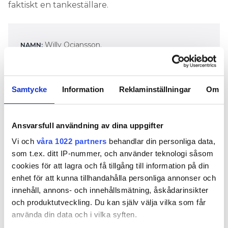
faktiskt en tankeställare.
Willy Ociansson.
NAMN:
64, fyller 65 i mars.
ÅLDER:
Äger ensam konsultfirman Willy´s Cleantech
GÖR:
Samtycke
Information
Reklaminställningar
Om
AB och driver tillsammans med en kollega
Energybooster AB som utvecklar och säljer
energisparande produkter. Sitter i styrelsen för
Hammarö Energi.
Ansvarsfull användning av dina uppgifter
I Hammarö utanför Karlstad.
BOR:
Vi och
våra 1022 partners
behandlar din personliga data,
som t.ex. ditt IP-nummer, och använder teknologi såsom
Från Göteborg men har bott i Värmland
BAKGRUND:
cookies för att lagra och få tillgång till information på din
större delen av livet. Har arbetat med värme, kyla,
enhet för att kunna tillhandahålla personliga annonser och
ventilation, styrsystem och projektledning under
hela karriären. Var teknisk chef på Karlstads Bostads
innehåll, annons- och innehållsmätning, åskådarinsikter
AB. Sade upp sig 2008 för att bli egenföretagare.
och produktutveckling. Du kan själv välja vilka som får
använda din data och i vilka syften.