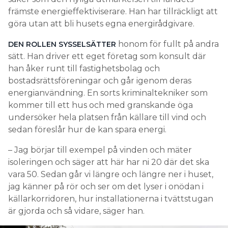
främste energieffektiviserare. Han har tillräckligt att
göra utan att bli husets egna energirådgivare.
honom för fullt på andra
DEN ROLLEN SYSSELSÄTTER
sätt. Han driver ett eget företag som konsult där
han åker runt till fastighetsbolag och
bostadsrättsföreningar och går igenom deras
energianvändning. En sorts kriminaltekniker som
kommer till ett hus och med granskande öga
undersöker hela platsen från källare till vind och
sedan föreslår hur de kan spara energi.
– Jag börjar till exempel på vinden och mäter
isoleringen och säger att här har ni 20 där det ska
vara 50. Sedan går vi längre och längre ner i huset,
jag känner på rör och ser om det lyser i onödan i
källarkorridoren, hur installationerna i tvättstugan
är gjorda och så vidare, säger han.