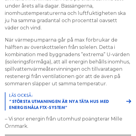
under årets alla dagar. Bassängerna,
inomhustemperaturerna och luftfuktigheten ska
ju ha samma gradantal och procenttal oavsett
väder och vind.
När värmepumparna går på max förbrukar de
hälften av överskottselen från solelen. Detta i
kombination med byggnadens ”extrema” U-värden
(isoleringsförmåga), att all energin behålls inomhus,
spillvattenvärmeåtervinningen och tillvaratagen
restenergi från ventilationen gör att de även på
sommaren släpper ut samma temperatur.
LÄS OCKSÅ:
”STÖRSTA UTMANINGEN ÄR NYA TÄTA HUS MED
ENERGISNÅLA FTX-SYSTEM”
– Vi snor energin från utomhus! poängterar Mille
Örnmark.