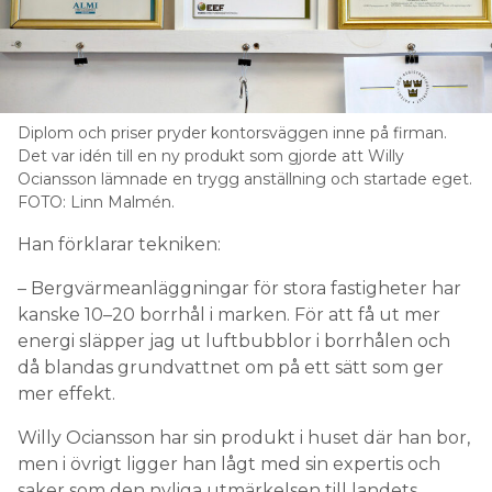
Diplom och priser pryder kontorsväggen inne på firman.
Det var idén till en ny produkt som gjorde att Willy
Ociansson lämnade en trygg anställning och startade eget.
FOTO: Linn Malmén.
Han förklarar tekniken:
– Bergvärmeanläggningar för stora fastigheter har
kanske 10–20 borrhål i marken. För att få ut mer
energi släpper jag ut luftbubblor i borrhålen och
då blandas grundvattnet om på ett sätt som ger
mer effekt.
Willy Ociansson har sin produkt i huset där han bor,
men i övrigt ligger han lågt med sin expertis och
saker som den nyliga utmärkelsen till landets