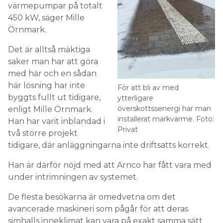
värmepumpar på totalt
450 kW, säger Mille
Örnmark.
Det är alltså mäktiga
saker man har att göra
med här och en sådan
här lösning har inte
För att bli av med
byggts fullt ut tidigare,
ytterligare
överskottssenergi har man
enligt Mille Örnmark.
installerat markvärme. Foto:
Han har varit inblandad i
Privat
två större projekt
tidigare, där anläggningarna inte driftsatts korrekt.
Han är därför nöjd med att Arnco har fått vara med
under intrimningen av systemet.
De flesta besökarna är omedvetna om det
avancerade maskineri som pågår för att deras
simhalls inneklimat kan vara på exakt samma sätt