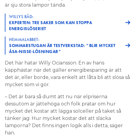
är sju stora lampor tända.
WILLYS RÅD:
EXPERTEN: TRE SAKER SOM KAN STOPPA
ENERGISLÖSERIET
HEMMALABBET:
SOMMARSTUGAN ÄR TESTVERKSTAD: ”BLIR MYCKET
ÅSA-NISSE-LÖSNINGAR”
Det här hatar Willy Ociansson. En av hans
käpphästar när det gäller energibesparing är att
det är, eller borde, vara enkelt att låta bli att slösa så
mycket som vi gör.
– Det är bara så dumt att nu när elpriserna
dessutom är jättehöga och folk pratar om hur
mycket det kostar att lägga solceller på taket så
tänker jag: Hur mycket kostar det att släcka
lamporna? Det finns ingen logik alls i detta, säger
han.