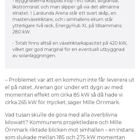
• Byggnaderna kopplas ihop i ett lokalt avgränsat
likströmsnät och man slipper gå via det allmänna
elnätet. I Larslunda Arena står ett svart skåp, en
masterväxelriktare, och i simhallens elrum står
ytterligare två rack, EnergyHub XL på tillsammans
280 kW.
• Totalt finns alltså en växelriktarkapacitet på 420 kW,
vilket ger god marginal för en eventuell utbyggnad
av solanläggningen.
– Problemet var att en kommun inte får leverera ut
el på nätet. Arenan gör under ett dygn av med
momentan effekt om cirka 85 kW så då hade vi
cirka 265 kW för mycket, säger Mille Örnmark.
Vad tusan skulle de göra med alla överblivna
kilowatt? Kommunens projektledare och Mille
Örnmark riktade blicken mot simhallen – en instans
som slukade mellan 185 och 275 kW momentan