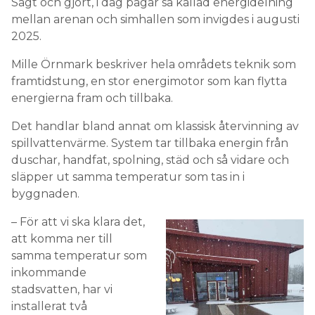
Sagt och gjort, i dag pågår så kallad energidelning
mellan arenan och simhallen som invigdes i augusti
2025.
Mille Örnmark beskriver hela områdets teknik som
framtidstung, en stor energimotor som kan flytta
energierna fram och tillbaka.
Det handlar bland annat om klassisk återvinning av
spillvattenvärme. System tar tillbaka energin från
duschar, handfat, spolning, städ och så vidare och
släpper ut samma temperatur som tas in i
byggnaden.
– För att vi ska klara det,
att komma ner till
samma temperatur som
inkommande
stadsvatten, har vi
installerat två