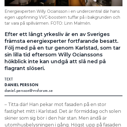
Information om GDPR
Energiexperten Willy Ociansson i en undercentral där hans
Search for:
egen uppfinning VVC-boostern tuffar på i bakgrunden och
tar vara på spillvärmen. FOTO: Linn Malmén.
Efter ett långt yrkesliv är en av Sveriges
främsta energiexperter fortfarande besatt.
SEARCH
Följ med på en tur genom Karlstad, som tar
sin lilla tid eftersom Willy Ocianssons
hökblick inte kan undgå att slå ned på
flagrant slöseri.
TEXT
DANIEL PERSSON
daniel.persson@vvsforum.se
– Titta där! Han pekar mot fasaden på en stor
fastighet mitt i Karlstad. Det är förmiddag och solen
skiner som sig bör i den här stan. Men ändå är
utomhusbelysningen i gång. Högst upp på fasaden