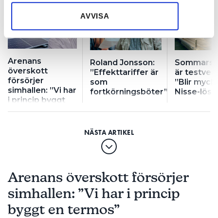
samlat in när du har använt deras tjänster.
AVVISA
Arenans
Roland Jonsson:
Sommarst
överskott
”Effekttariffer är
är testver
försörjer
som
”Blir myck
simhallen: ”Vi har
fortkörningsböter”
Nisse-lösn
i princip byggt
en termos”
Arenans överskott försörjer
simhallen: ”Vi har i princip
byggt en termos”