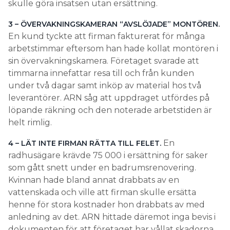
skulle göra insatsen utan ersättning.
3 – ÖVERVAKNINGSKAMERAN “AVSLÖJADE” MONTÖREN.
En kund tyckte att firman fakturerat för många
arbetstimmar eftersom han hade kollat montören i
sin övervakningskamera. Företaget svarade att
timmarna innefattar resa till och från kunden
under två dagar samt inköp av material hos två
leverantörer. ARN såg att uppdraget utfördes på
löpande räkning och den noterade arbetstiden är
helt rimlig.
En
4 – LÄT INTE FIRMAN RÄTTA TILL FELET.
radhusägare krävde 75 000 i ersättning för saker
som gått snett under en badrumsrenovering.
Kvinnan hade bland annat drabbats av en
vattenskada och ville att firman skulle ersätta
henne för stora kostnader hon drabbats av med
anledning av det. ARN hittade däremot inga bevis i
dokumenten för att företaget har vållat skadorna.