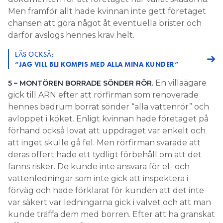
Men framför allt hade kvinnan inte gett företaget
chansen att göra något åt eventuella brister och
därför avslogs hennes krav helt.
LÄS OCKSÅ:
“JAG VILL BLI KOMPIS MED ALLA MINA KUNDER”
En villaägare
5 – MONTÖREN BORRADE SÖNDER RÖR.
gick till ARN efter att rörfirman som renoverade
hennes badrum borrat sönder “alla vattenrör” och
avloppet i köket. Enligt kvinnan hade företaget på
förhand också lovat att uppdraget var enkelt och
att inget skulle gå fel. Men rörfirman svarade att
deras offert hade ett tydligt förbehåll om att det
fanns risker. De kunde inte ansvara för el- och
vattenledningar som inte gick att inspektera i
förväg och hade förklarat för kunden att det inte
var säkert var ledningarna gick i valvet och att man
kunde träffa dem med borren. Efter att ha granskat