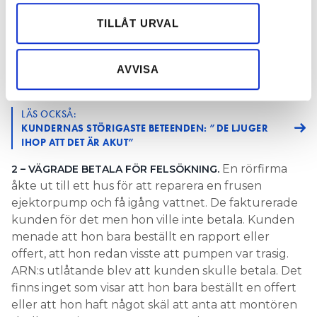
”ATT STÄNGA AV ELPATRONEN ÄR DET DUMMASTE MAN
annons- och analysföretag som vi samarbetar med.
KAN GÖRA”
centimeter är så marginell att det inte går att kräva
Dessa kan i sin tur kombinera informationen med annan
TILLÅT URVAL
avhjälpande på grund av den.
information som du har tillhandahållit eller som de har
kundens linje: Eftersom företaget
MEN ARN GICK PÅ
samlat in när du har använt deras tjänster.
inte har levererat och installerat den anläggningen
LÄS OCKSÅ:
AVVISA
MONTÖREN ANMÄLDES TILL ARN: ”JAG BLEV SJUKT
som de avtalat om föreligger ett köprättsligt fel.
DEPPIG”
Nämnden konstaterar också att företaget inte har
driftsatt värmesystemet på ett korrekt sätt efter
LÄS OCKSÅ:
installationen. Därför ska Sydpumpen ersätta
KUNDERNAS STÖRIGASTE BETEENDEN: ”DE LJUGER
IHOP ATT DET ÄR AKUT”
kunden för merkostnaderna för elen och att byta
ut anläggningen mot den offererade.
En rörfirma
2 – VÄGRADE BETALA FÖR FELSÖKNING.
åkte ut till ett hus för att reparera en frusen
ejektorpump och få igång vattnet. De fakturerade
kunden för det men hon ville inte betala. Kunden
menade att hon bara beställt en rapport eller
offert, att hon redan visste att pumpen var trasig.
ARN:s utlåtande blev att kunden skulle betala. Det
finns inget som visar att hon bara beställt en offert
eller att hon haft något skäl att anta att montören