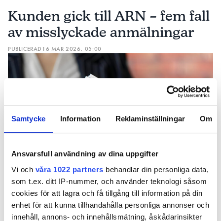
elförbrukningen.”
Kunden gick till ARN – fem fall
av misslyckade anmälningar
för att boka en
NÄR SYDPUMPEN RINGDE
garantibesiktning valde kunden att anlita en
PUBLICERAD
16 MAR 2026, 05:00
tekniker från ett annat företag via IVT eftersom hon
tappat förtroendet för Sydpumpen. Teknikern
upptäckte då att värmepumpens innedel var en
annan modell än den offererade, och saknade
intern elpatron. I stället hade kundens gamla,
externa elpatron fått sitta kvar, som saknade
Samtycke
Information
Reklaminställningar
Om
styrning och därför var konstant påslagen, skriver
kunden i sin redogörelse.
Ansvarsfull användning av dina uppgifter
– Min elpatron var nästan elva år gammal och i
Vi och
våra 1022 partners
behandlar din personliga data,
kalkrikt vatten åldras saker fort vilket också
som t.ex. ditt IP-nummer, och använder teknologi såsom
påverkar elförbrukningen. Jag hade betalat för en
cookies för att lagra och få tillgång till information på din
ny, säger kunden till VVS-Forum.
Foto: Getty.
enhet för att kunna tillhandahålla personliga annonser och
Men när Sydpumpen hade en annan syn på
innehåll, annons- och innehållsmätning, åskådarinsikter
Ibland gör hantverkaren fel. Men här är fem