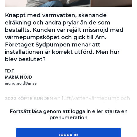
Information om GDPR
Knappt med varmvatten, skenande
Search for:
elräkning och andra prylar än de som
beställts. Kunden var rejält missnöjd med
värmepumpsköpet och gick till Arn.
Företaget Sydpumpen menar att
SEARCH
installationen är korrekt utförd. Men hur
blev beslutet?
TEXT
MARIA NÖJD
maria.nojd@in.se
en luft/vattenvärmepump och
2022 KÖPTE KUNDEN
installation av Sydpumpen i Laholm.
Fortsätt läsa genom att logga in eller starta en
prenumeration
Efter några månader märkte hon att elräkningen
hade ökat samtidigt som duschvattnet knappt
räckte till två minuters dusch vilket hon klagade på
LOGGA IN