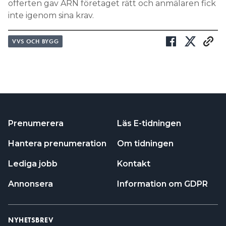
offerten gav ARN företaget rätt och anmälaren fick
inte igenom sina krav.
VVS OCH BYGG
Prenumerera
Läs E-tidningen
Hantera prenumeration
Om tidningen
Lediga jobb
Kontakt
Annonsera
Information om GDPR
NYHETSBREV