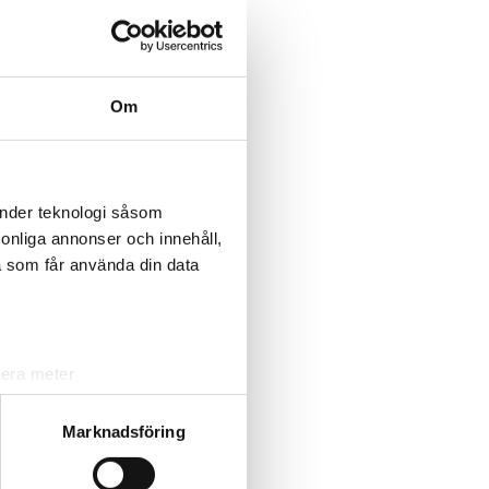
Om
änder teknologi såsom
rsonliga annonser och innehåll,
a som får använda din data
lera meter
ryck)
ljsektionen
. Du kan ändra
Marknadsföring