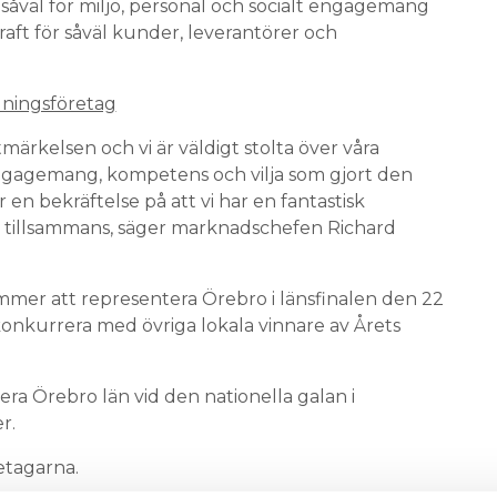
såväl för miljö, personal och socialt engagemang
raft för såväl kunder, leverantörer och
dningsföretag
märkelsen och vi är väldigt stolta över våra
ngagemang, kompetens och vilja som gjort den
en bekräftelse på att vi har en fantastisk
alla tillsammans, säger marknadschefen Richard
mer att representera Örebro i länsfinalen den 22
onkurrera med övriga lokala vinnare av Årets
ra Örebro län vid den nationella galan i
er.
etagarna.