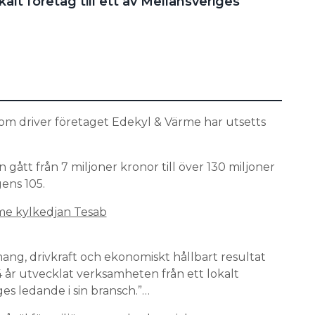
alt företag till ett av Mellansveriges
om driver företaget Edekyl & Värme har utsetts
ått från 7 miljoner kronor till över 130 miljoner
gens 105.
me kylkedjan Tesab
g, drivkraft och ekonomiskt hållbart resultat
 år utvecklat verksamheten från ett lokalt
ges ledande i sin bransch.”…