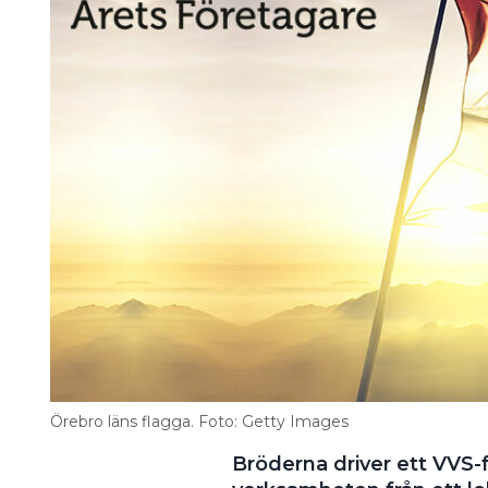
Information om GDPR
Search for:
SEARCH
Örebro läns flagga. Foto: Getty Images
Bröderna driver ett VVS-