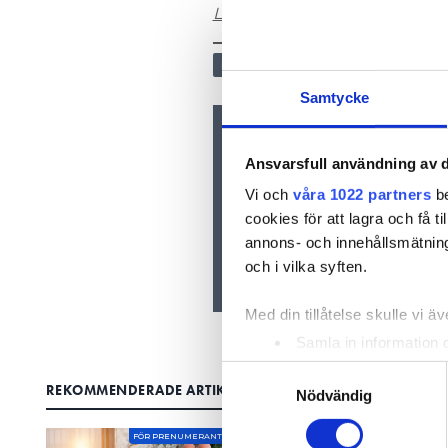
Läs mer om kriterierna för att
NÄRINGSLIV
Samtycke
Nyhetsbrev
Ansvarsfull användning av d
Prenumerera på vårt nyhetsbre
inkorgen
Vi och
våra 1022 partners
be
cookies för att lagra och få t
annons- och innehållsmätning
och i vilka syften.
Med din tillåtelse skulle vi äve
Samla in information 
Identifiera din enhet 
Samtyckesval
REKOMMENDERADE ARTIKLAR
Ta reda på mer om hur dina pe
Nödvändig
eller dra tillbaka ditt samtyc
FÖR PRENUMERANTER