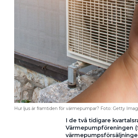
Hur ljus är framtiden för värmepumpar? Foto: Getty Ima
I de två tidigare kvartal
Värmepumpföreningen (SK
värmepumpsförsäljningen 