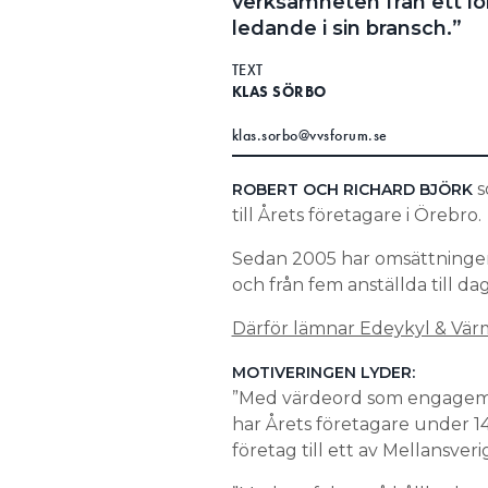
verksamheten från ett lok
ledande i sin bransch.”
TEXT
KLAS SÖRBO
klas.sorbo@vvsforum.se
s
ROBERT OCH RICHARD BJÖRK
till Årets företagare i Örebro.
Sedan 2005 har omsättningen g
och från fem anställda till da
Därför lämnar Edeykyl & Vär
MOTIVERINGEN LYDER:
”Med värdeord som engageman
har Årets företagare under 14
företag till ett av Mellansveri