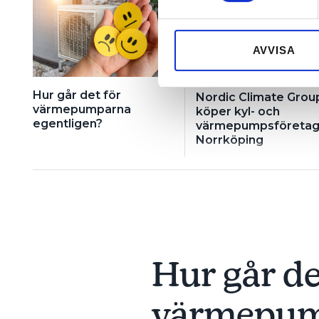
Vi använder enhetsidentifierar
sociala medier och analysera 
till de sociala medier och a
AVVISA
med annan information som du 
Hur går det för
Nordic Climate Grou
värmepumparna
köper kyl- och
egentligen?
värmepumpsföretag 
Norrköping
Hur går de
värmepu