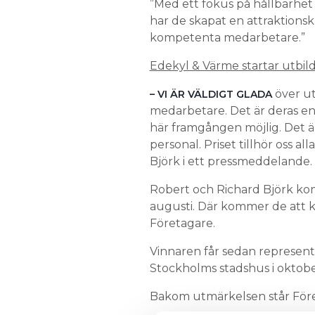
”Med ett fokus på hållbarhet 
har de skapat en attraktionsk
kompetenta medarbetare.”
Edekyl & Värme startar utbil
över ut
– VI ÄR VÄLDIGT GLADA
medarbetare. Det är deras e
här framgången möjlig. Det är 
personal. Priset tillhör oss 
Björk i ett pressmeddelande.
Robert och Richard Björk kom
augusti. Där kommer de att k
Företagare.
Vinnaren får sedan represente
Stockholms stadshus i oktob
Bakom utmärkelsen står För