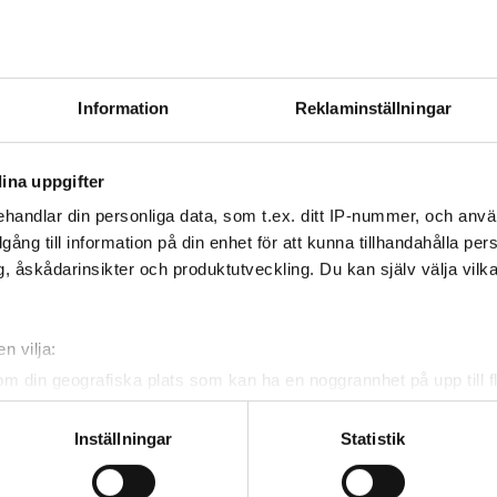
 kunna bli Årets företagare.
Information
Reklaminställningar
ina uppgifter
v och få nyheter, tips och bevakningar rakt ner i
handlar din personliga data, som t.ex. ditt IP-nummer, och anv
illgång till information på din enhet för att kunna tillhandahålla pe
, åskådarinsikter och produktutveckling. Du kan själv välja vilk
n vilja:
om din geografiska plats som kan ha en noggrannhet på upp till f
genom att aktivt skanna den för specifika kännetecken (fingeravt
rsonliga uppgifter behandlas och ställ in dina preferenser i
deta
Inställningar
Statistik
ke när som helst från cookie-förklaringen.