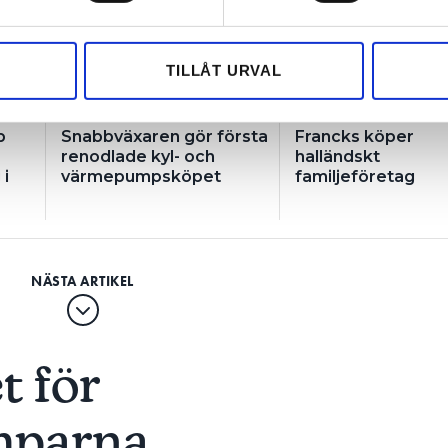
e för att anpassa innehållet och annonserna till användarna, tillh
vår trafik. Vi vidarebefordrar även sådana identifierare och anna
nnons- och analysföretag som vi samarbetar med. Dessa kan i sin
TILLÅT URVAL
har tillhandahållit eller som de har samlat in när du har använt 
p
Snabbväxaren gör första
Francks köper
renodlade kyl- och
halländskt
i
värmepumpsköpet
familjeföretag
t för
mparna