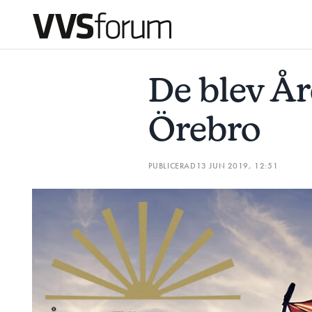
DE BLEV ÅRETS FÖRETAGARE I ÖREBRO
HUR GÅR DET 
De blev År
Prenumerera
Örebro
Hantera prenumeration
PUBLICERAD
13 JUN 2019, 12:51
Lediga jobb
Annonsera
Läs E-tidningen
Om tidningen
Kontakt