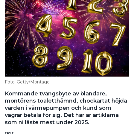
Foto: Getty/Montage.
Kommande tvångsbyte av blandare,
montörens toaletthämnd, chockartat höjda
värden i värmepumpen och kund som
vägrar betala för sig. Det här är artiklarna
som ni läste mest under 2025.
TEXT