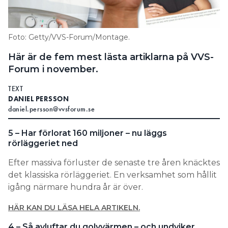
Information om GDPR
Search for:
Foto: Getty/VVS-Forum/Montage.
Här är de fem mest lästa artiklarna på VVS-
Forum i november.
SEARCH
TEXT
DANIEL PERSSON
daniel.persson@vvsforum.se
5 – Har förlorat 160 miljoner – nu läggs
rörläggeriet ned
Efter massiva förluster de senaste tre åren knäcktes
det klassiska rörläggeriet. En verksamhet som hållit
igång närmare hundra år är över.
HÄR KAN DU LÄSA HELA ARTIKELN.
4 – Så avluftar du golvvärmen – och undviker