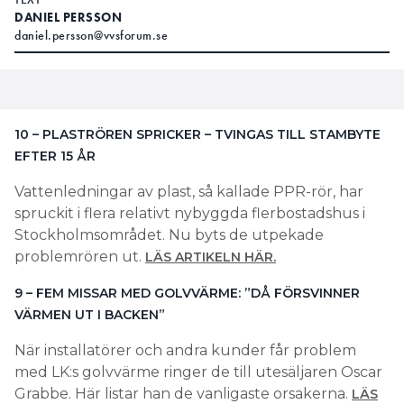
DANIEL PERSSON
daniel.persson@vvsforum.se
10 – PLASTRÖREN SPRICKER – TVINGAS TILL STAMBYTE
EFTER 15 ÅR
Vattenledningar av plast, så kallade PPR-rör, har
spruckit i flera relativt nybyggda flerbostadshus i
Stockholmsområdet. Nu byts de utpekade
problemrören ut.
LÄS ARTIKELN HÄR.
9 – FEM MISSAR MED GOLVVÄRME: ”DÅ FÖRSVINNER
VÄRMEN UT I BACKEN”
När installatörer och andra kunder får problem
med LK:s golvvärme ringer de till utesäljaren Oscar
Grabbe. Här listar han de vanligaste orsakerna.
LÄS