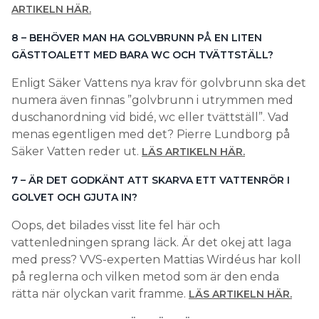
ARTIKELN HÄR.
8 – BEHÖVER MAN HA GOLVBRUNN PÅ EN LITEN
GÄSTTOALETT MED BARA WC OCH TVÄTTSTÄLL?
Enligt Säker Vattens nya krav för golvbrunn ska det
numera även finnas ”golvbrunn i utrymmen med
duschanordning vid bidé, wc eller tvättställ”. Vad
menas egentligen med det? Pierre Lundborg på
Säker Vatten reder ut.
LÄS ARTIKELN HÄR.
7 – ÄR DET GODKÄNT ATT SKARVA ETT VATTENRÖR I
GOLVET OCH GJUTA IN?
Oops, det bilades visst lite fel här och
vattenledningen sprang läck. Är det okej att laga
med press? VVS-experten Mattias Wirdéus har koll
på reglerna och vilken metod som är den enda
rätta när olyckan varit framme.
LÄS ARTIKELN HÄR.