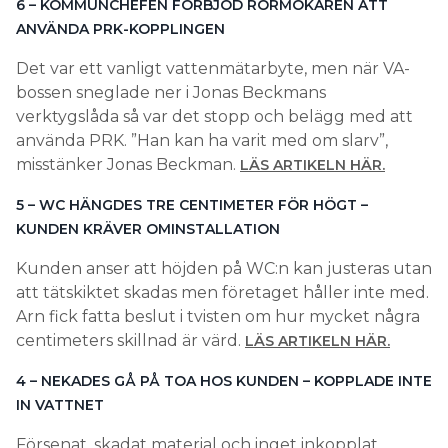
6 – KOMMUNCHEFEN FÖRBJÖD RÖRMOKAREN ATT
ANVÄNDA PRK-KOPPLINGEN
Det var ett vanligt vattenmätarbyte, men när VA-
bossen sneglade ner i Jonas Beckmans
verktygslåda så var det stopp och belägg med att
använda PRK. ”Han kan ha varit med om slarv”,
misstänker Jonas Beckman.
LÄS ARTIKELN HÄR.
5 – WC HÄNGDES TRE CENTIMETER FÖR HÖGT –
KUNDEN KRÄVER OMINSTALLATION
Kunden anser att höjden på WC:n kan justeras utan
att tätskiktet skadas men företaget håller inte med.
Arn fick fatta beslut i tvisten om hur mycket några
centimeters skillnad är värd.
LÄS ARTIKELN HÄR.
4 – NEKADES GÅ PÅ TOA HOS KUNDEN – KOPPLADE INTE
IN VATTNET
Försenat, skadat material och inget inkopplat