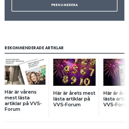
REKOMMENDERADE ARTIKLAR
Här är vårens
Här är årets mest
Här är åre
mest lästa
lästa artiklar på
lästa artik
artiklar på VVS-
VVS-Forum
VVS-Foru
Forum