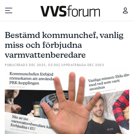
BESTÄMD KOMMUNCHEF, VANLIG MISS OCH FÖRBJUDNA VARMVATTENBEREDARE
HÄR
Bestämd kommunchef, vanlig
Prenumerera
miss och förbjudna
varmvattenberedare
Hantera prenumeration
PUBLICERAD
5 DEC 2025, 05:00
| UPPDATERAD
4 DEC 2025
Lediga jobb
Annonsera
Läs E-tidningen
Om tidningen
Kontakt