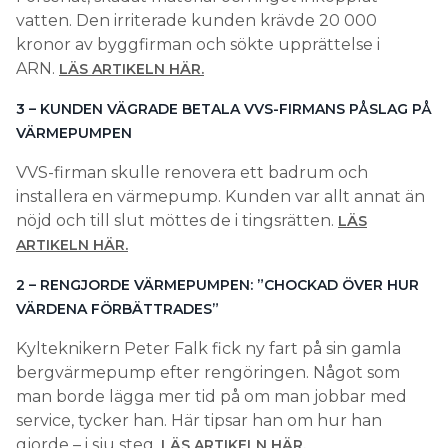
vatten. Den irriterade kunden krävde 20 000
kronor av byggfirman och sökte upprättelse i
ARN.
LÄS ARTIKELN HÄR.
3 – KUNDEN VÄGRADE BETALA VVS-FIRMANS PÅSLAG PÅ
VÄRMEPUMPEN
VVS-firman skulle renovera ett badrum och
installera en värmepump. Kunden var allt annat än
nöjd och till slut möttes de i tingsrätten.
LÄS
ARTIKELN HÄR.
2 – RENGJORDE VÄRMEPUMPEN: ”CHOCKAD ÖVER HUR
VÄRDENA FÖRBÄTTRADES”
Kylteknikern Peter Falk fick ny fart på sin gamla
bergvärmepump efter rengöringen. Något som
man borde lägga mer tid på om man jobbar med
service, tycker han. Här tipsar han om hur han
gjorde – i sju steg.
LÄS ARTIKELN HÄR.