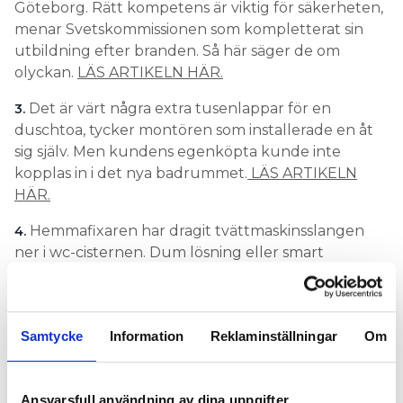
Göteborg. Rätt kompetens är viktig för säkerheten,
menar Svetskommissionen som kompletterat sin
utbildning efter branden. Så här säger de om
olyckan.
LÄS ARTIKELN HÄR.
Det är värt några extra tusenlappar för en
3.
duschtoa, tycker montören som installerade en åt
sig själv. Men kundens egenköpta kunde inte
kopplas in i det nya badrummet.
LÄS ARTIKELN
HÄR.
Hemmafixaren har dragit tvättmaskinsslangen
4.
ner i wc-cisternen. Dum lösning eller smart
återvinning? VVS-teknikexperten Björn Wettervik
svarar.
LÄS ARTIKELN HÄR
.
Ibland stöter man på tokerier när man är ute på
5.
Samtycke
Information
Reklaminställningar
Om
jobb, erfar Peter Oskarsson som hittade den här
spännande installationen av en diskbänksblandare.
LÄS ARTIKELN HÄR.
Ansvarsfull användning av dina uppgifter