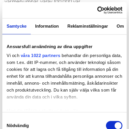
värmepumpar, varav 100 000 var
luft/luftvärmepumpar.
Men en värmepump drivs ju med el. Är det då klokt
Samtycke
Information
Reklaminställningar
Om
då att köpa ett eldrivet värmesystem?
– Ja, absolut! säger
Mattias Järvinen på
Ansvarsfull användning av dina uppgifter
Svenska Kyl &
Vi och
våra 1022 partners
behandlar din personliga data,
Värmepumpföreningen.
som t.ex. ditt IP-nummer, och använder teknologi såsom
cookies för att lagra och få tillgång till information på din
– Värmepump är en
enhet för att kunna tillhandahålla personliga annonser och
jättebra affär i alla lägen.
innehåll, annons- och innehållsmätning, åskådarinsikter
det är också ett klokt
och produktutveckling. Du kan själv välja vilka som får
val som bidrar till att nå
använda din data och i vilka syften.
målen för ett hållbart
Mattias Järvinen
samhälle.
Med din tillåtelse skulle vi även vilja:
– Lågt räknat är ju minst två tredjedelar av den
Samla in information om din geografiska plats
Samtyckesval
avgivna värmeeffekten upptagen från luft eller
Nödvändig
som kan ha en noggrannhet på upp till flera meter