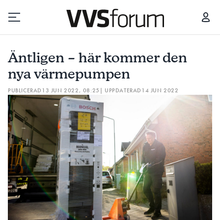
ÄNTLIGEN – HÄR KOMMER DEN NYA VÄRMEPUMPEN
Äntligen – här kommer den
Prenumerera
nya värmepumpen
PUBLICERAD
13 JUN 2022, 08:25
| UPPDATERAD
14 JUN 2022
Hantera prenumeration
Lediga jobb
Annonsera
Läs E-tidningen
Om tidningen
Kontakt