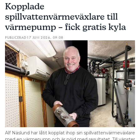
Kopplade
spillvattenvärmeväxlare till
värmepump – fick gratis kyla
PUBLICERAD
17 JUN 2026, 09:08
Alf Näslund har låtit kopplat ihop sin spillvattenvärmeväxlare
med en värmepump och är nöjd med resultatet. Till vänster