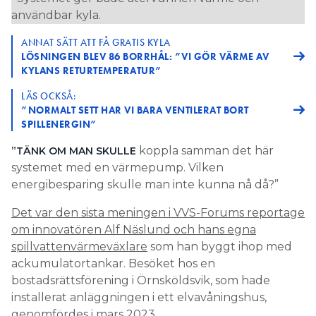
användbar kyla.
ANNAT SÄTT ATT FÅ GRATIS KYLA
LÖSNINGEN BLEV 86 BORRHÅL: ”VI GÖR VÄRME AV
KYLANS RETURTEMPERATUR”
LÄS OCKSÅ:
”NORMALT SETT HAR VI BARA VENTILERAT BORT
SPILLENERGIN”
koppla samman det här
”TÄNK OM MAN SKULLE
systemet med en värmepump. Vilken
energibesparing skulle man inte kunna nå då?”
Det var den sista meningen i VVS-Forums reportage
om innovatören Alf Näslund och hans egna
spillvattenvärmeväxlare
som han byggt ihop med
ackumulatortankar. Besöket hos en
bostadsrättsförening i Örnsköldsvik, som hade
installerat anläggningen i ett elvavåningshus,
genomfördes i mars 2023.