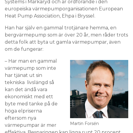
Systems i Markaryd och är ordförande i den
europeiska värmepumporganisationen European
Heat Pump Association, Ehpa i Bryssel.
Han har själv en gammal trotjänare hemma, en
bergvärmepump som är över 20 år, men råder trots
detta folk att byta ut gamla värmepumpar, även
om de fungerar:
– Har man en gammal
värmepump som inte
har tjänat ut sin
tekniska livslängd så
kan det ändå vara
ekonomiskt med ett
byte med tanke på de
höga elpriserna
eftersom nya
Martin Forsén
värmepumpar är mer
effektiva. Besparingen kan ligga runt 20 procent,