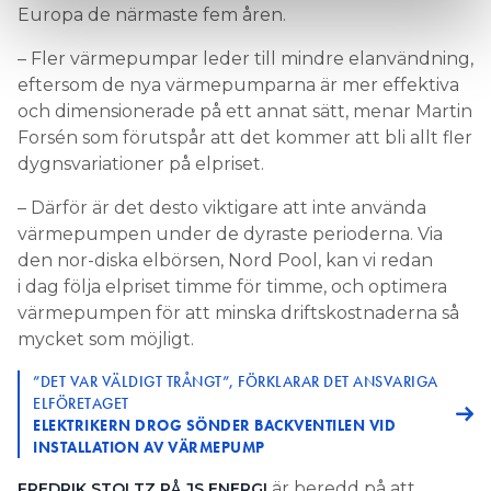
Europa de närmaste fem åren.
– Fler värmepumpar leder till mindre elanvändning,
eftersom de nya värmepumparna är mer effektiva
och dimensionerade på ett annat sätt, menar Martin
Forsén som förutspår att det kommer att bli allt fler
dygnsvariationer på elpriset.
– Därför är det desto viktigare att inte använda
värmepumpen under de dyraste perioderna. Via
den nor-diska elbörsen, Nord Pool, kan vi redan
i dag följa elpriset timme för timme, och optimera
värmepumpen för att minska driftskostnaderna så
mycket som möjligt.
”DET VAR VÄLDIGT TRÅNGT”, FÖRKLARAR DET ANSVARIGA
ELFÖRETAGET
ELEKTRIKERN DROG SÖNDER BACKVENTILEN VID
INSTALLATION AV VÄRMEPUMP
är beredd på att
FREDRIK STOLTZ PÅ JS ENERGI