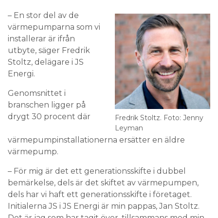
– En stor del av de
värmepumparna som vi
installerar är ifrån
utbyte, säger Fredrik
Stoltz, delägare i JS
Energi.
Genomsnittet i
branschen ligger på
drygt 30 procent där
Fredrik Stoltz. Foto: Jenny
Leyman
värmepumpinstallationerna ersätter en äldre
värmepump.
– För mig är det ett generationsskifte i dubbel
bemärkelse, dels är det skiftet av värmepumpen,
dels har vi haft ett generationsskifte i företaget.
Initialerna JS i JS Energi är min pappas, Jan Stoltz.
Det är jag som har tagit över, tillsammans med min