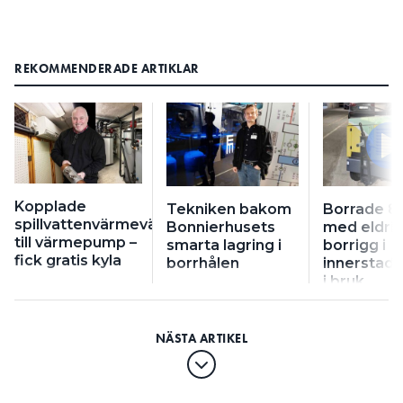
REKOMMENDERADE ARTIKLAR
Kopplade
Tekniken bakom
Borrade 86
spillvattenvärmeväxlare
Bonnierhusets
med eldri
till värmepump –
smarta lagring i
borrigg i
fick gratis kyla
borrhålen
innerstad
i bruk