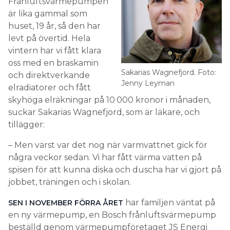
Frånluftsvärmepumpen
är lika gammal som
huset, 19 år, så den har
levt på övertid. Hela
vintern har vi fått klara
oss med en braskamin
Sakarias Wagnefjord. Foto:
och direktverkande
Jenny Leyman
elradiatorer och fått
skyhöga elräkningar på 10 000 kronor i månaden,
suckar Sakarias Wagnefjord, som är läkare, och
tillägger:
– Men värst var det nog när varmvattnet gick för
några veckor sedan. Vi har fått värma vatten på
spisen för att kunna diska och duscha har vi gjort på
jobbet, träningen och i skolan.
har familjen väntat på
SEN I NOVEMBER FÖRRA ÅRET
en ny värmepump, en Bosch frånluftsvärmepump
beställd genom värmepumpföretaget JS Energi