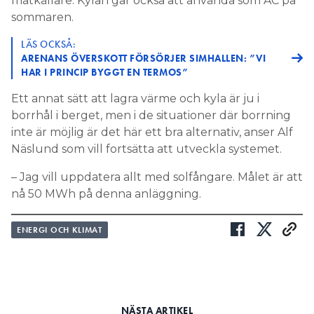
matkällare. Kylan går också att använda som AC på
sommaren.
LÄS OCKSÅ:
ARENANS ÖVERSKOTT FÖRSÖRJER SIMHALLEN: ”VI
HAR I PRINCIP BYGGT EN TERMOS”
Ett annat sätt att lagra värme och kyla är ju i
borrhål i berget, men i de situationer där borrning
inte är möjlig är det här ett bra alternativ, anser Alf
Näslund som vill fortsätta att utveckla systemet.
– Jag vill uppdatera allt med solfångare. Målet är att
nå 50 MWh på denna anläggning.
ENERGI OCH KLIMAT