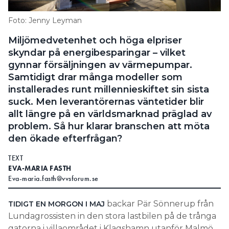
Information om GDPR
Foto: Jenny Leyman
Search for:
Miljömedvetenhet och höga elpriser
skyndar på energibesparingar – vilket
gynnar försäljningen av värmepumpar.
Samtidigt drar många modeller som
SEARCH
installerades runt millennieskiftet sin sista
suck. Men leverantörernas väntetider blir
allt längre på en världsmarknad präglad av
problem. Så hur klarar branschen att möta
den ökade efterfrågan?
TEXT
EVA-MARIA FASTH
Eva-maria.fasth@vvsforum.se
backar Pär Sönnerup från
TIDIGT EN MORGON I MAJ
Lundagrossisten in den stora lastbilen på de trånga
gatorna i villaområdet i Klagshamn utanför Malmö.