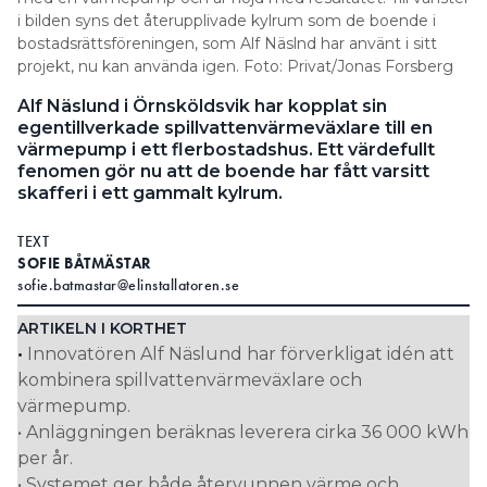
i bilden syns det återupplivade kylrum som de boende i
bostadsrättsföreningen, som Alf Näslnd har använt i sitt
projekt, nu kan använda igen. Foto: Privat/Jonas Forsberg
Alf Näslund i Örnsköldsvik har kopplat sin
egentillverkade spillvattenvärmeväxlare till en
värmepump i ett flerbostadshus. Ett värdefullt
fenomen gör nu att de boende har fått varsitt
skafferi i ett gammalt kylrum.
TEXT
SOFIE BÅTMÄSTAR
sofie.batmastar@elinstallatoren.se
ARTIKELN I KORTHET
Innovatören Alf Näslund har förverkligat idén att
•
kombinera spillvattenvärmeväxlare och
värmepump.
• Anläggningen beräknas leverera cirka 36 000 kWh
per år.
• Systemet ger både återvunnen värme och