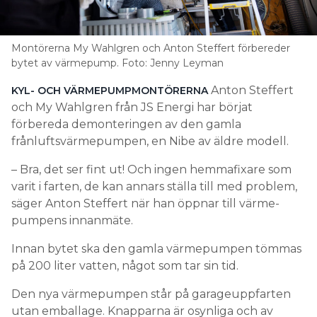
Montörerna My Wahlgren och Anton Steffert förbereder
bytet av värmepump. Foto: Jenny Leyman
Anton Steffert
KYL- OCH VÄRMEPUMPMONTÖRERNA
och My Wahlgren från JS Energi har börjat
förbereda demonteringen av den gamla
frånluftsvärmepumpen, en Nibe av äldre modell.
– Bra, det ser fint ut! Och ingen hemmafixare som
varit i farten, de kan annars ställa till med problem,
säger Anton Steffert när han öppnar till värme-
pumpens innanmäte.
Innan bytet ska den gamla värmepumpen tömmas
på 200 liter vatten, något som tar sin tid.
Den nya värmepumpen står på garageuppfarten
utan emballage. Knapparna är osynliga och av