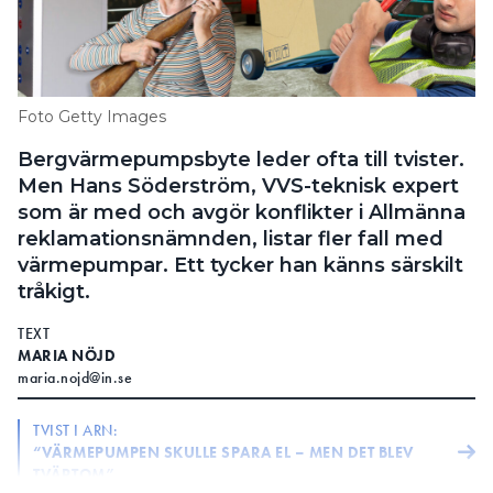
Information om GDPR
Search for:
Foto Getty Images
Bergvärmepumpsbyte leder ofta till tvister.
SEARCH
Men Hans Söderström, VVS-teknisk expert
som är med och avgör konflikter i Allmänna
reklamationsnämnden, listar fler fall med
värmepumpar. Ett tycker han känns särskilt
tråkigt.
TEXT
MARIA NÖJD
maria.nojd@in.se
TVIST I ARN:
“VÄRMEPUMPEN SKULLE SPARA EL – MEN DET BLEV
TVÄRTOM”