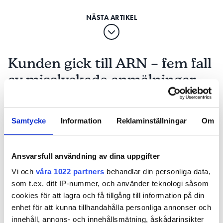
hur värmen från värmepumpens innerdel kan
spridas mellan olika rum. Det här är inte heller
tillverkarna tydliga med i sin marknadsföring.
Rådet till installatörerna är att redan i anbudet vara
Kunden gick till ARN – fem fall
tydlig med att man bara ansvarar för installationen
av misslyckade anmälningar
och att man inte tar på sig något ansvar för
produkten när det gäller garantier och annat.
PUBLICERAD
16 MAR 2026, 05:00
Typexempel 2:
Samtycke
Information
Reklaminställningar
Om
Bergvärmepumpsbytet
Ansvarsfull användning av dina uppgifter
är uttjänt och
DEN GAMLA BERGVÄRMEPUMPEN
kunden beställer en ny. VVS-företaget installerar
Vi och
våra 1022 partners
behandlar din personliga data,
enligt monteringsanvisningen, men den fungerar
som t.ex. ditt IP-nummer, och använder teknologi såsom
ändå inte fullt ut. Kunden, som betalat dyrt för
cookies för att lagra och få tillgång till information på din
anläggningen, vänder sig till företaget och kräver
enhet för att kunna tillhandahålla personliga annonser och
hävning av köpet alternativt att få felen åtgärdade.
innehåll, annons- och innehållsmätning, åskådarinsikter