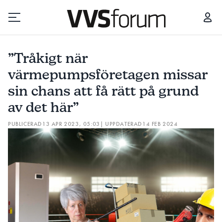
”TRÅKIGT NÄR VÄRMEPUMPSFÖRETAGEN MISSAR SIN CHANS ATT FÅ RÄTT PÅ GRUND AV DET HÄR”
”Tråkigt när
Prenumerera
värmepumpsföretagen missar
sin chans att få rätt på grund
Hantera prenumeration
av det här”
Lediga jobb
PUBLICERAD
13 APR 2023, 05:03
| UPPDATERAD
14 FEB 2024
Annonsera
Läs E-tidningen
Om tidningen
Kontakt