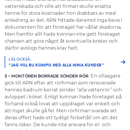
vattenskada och ville att firman skulle ersätta
henne för stora kostnader hon drabbats av med
anledning av det. ARN hittade däremot inga bevis i
dokumenten för att företaget har vållat skadorna.
Men framför allt hade kvinnan inte gett företaget
chansen att göra något åt eventuella brister och
därför avslogs hennes krav helt.
LÄS OCKSÅ:
“JAG VILL BLI KOMPIS MED ALLA MINA KUNDER”
En villaägare
5 – MONTÖREN BORRADE SÖNDER RÖR.
gick till ARN efter att rörfirman som renoverade
hennes badrum borrat sönder “alla vattenrör” och
avloppet i köket. Enligt kvinnan hade företaget på
förhand också lovat att uppdraget var enkelt och
att inget skulle gå fel. Men rörfirman svarade att
deras offert hade ett tydligt förbehåll om att det
fanns risker. De kunde inte ansvara för el- och