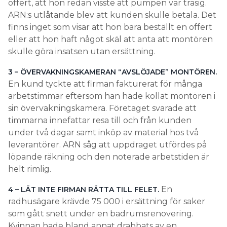
offert, att hon redan visste att pumpen var trasig.
grund av att de svarar för otydligt. Eftersom vi bara
ARN:s utlåtande blev att kunden skulle betala. Det
har skriftlig bevisning att luta oss mot inför beslutet
finns inget som visar att hon bara beställt en offert
är det en jätteviktig sak att vara tydlig i sitt svar till
eller att hon haft något skäl att anta att montören
Arn och såklart även mot kunden för att slippa att
skulle göra insatsen utan ersättning.
ens dra på sig en anmälan.
3 – ÖVERVAKNINGSKAMERAN “AVSLÖJADE” MONTÖREN.
LÄS OCKSÅ:
En kund tyckte att firman fakturerat för många
”JAG HAR HITTAT BILLIGARE PRISER PÅ INTERNET”
arbetstimmar eftersom han hade kollat montören i
Ser vi att kommunikationen mynnat ut i massor av
sin övervakningskamera. Företaget svarade att
sms och mejl så förstår man att det är infekterat, så
timmarna innefattar resa till och från kunden
det är en viktig sak att tänka på. Det kanske vi på
under två dagar samt inköp av material hos två
Installatörsföretagen borde vara bättre på att
leverantörer. ARN såg att uppdraget utfördes på
förklara för våra medlemmar.
löpande räkning och den noterade arbetstiden är
helt rimlig.
En
4 – LÄT INTE FIRMAN RÄTTA TILL FELET.
radhusägare krävde 75 000 i ersättning för saker
som gått snett under en badrumsrenovering.
Kvinnan hade bland annat drabbats av en