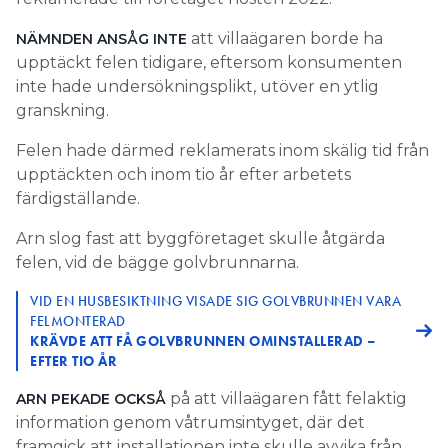
att villaägaren borde ha
NÄMNDEN ANSÅG INTE
upptäckt felen tidigare, eftersom konsumenten
inte hade undersökningsplikt, utöver en ytlig
granskning.
Felen hade därmed reklamerats inom skälig tid från
upptäckten och inom tio år efter arbetets
färdigställande.
Arn slog fast att byggföretaget skulle åtgärda
felen, vid de bägge golvbrunnarna.
VID EN HUSBESIKTNING VISADE SIG GOLVBRUNNEN VARA
FELMONTERAD
KRÄVDE ATT FÅ GOLVBRUNNEN OMINSTALLERAD –
EFTER TIO ÅR
på att villaägaren fått felaktig
ARN PEKADE OCKSÅ
information genom våtrumsintyget, där det
framgick att installationen inte skulle avvika från