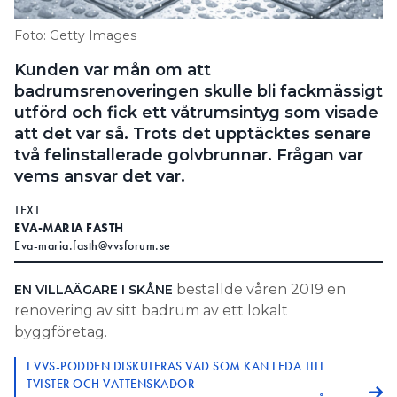
Information om GDPR
Foto: Getty Images
Search for:
Kunden var mån om att
badrumsrenoveringen skulle bli fackmässigt
utförd och fick ett våtrumsintyg som visade
att det var så. Trots det upptäcktes senare
SEARCH
två felinstallerade golvbrunnar. Frågan var
vems ansvar det var.
TEXT
EVA-MARIA FASTH
Eva-maria.fasth@vvsforum.se
beställde våren 2019 en
EN VILLAÄGARE I SKÅNE
renovering av sitt badrum av ett lokalt
byggföretag.
I VVS-PODDEN DISKUTERAS VAD SOM KAN LEDA TILL
TVISTER OCH VATTENSKADOR