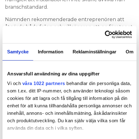
branschstandard.
Nämnden rekommenderade entreprenören att
åtgärda båda felen och villaägaren att ge företaget
tillträde för att göra det.
VVS OCH BYGG
Samtycke
Information
Reklaminställningar
Om
Ansvarsfull användning av dina uppgifter
Nyhetsbrev
Prenumerera på vårt nyhetsbrev och få nyheter, tips
Vi och
våra 1022 partners
behandlar din personliga data,
och bevakningar rakt ner i inkorgen
som t.ex. ditt IP-nummer, och använder teknologi såsom
cookies för att lagra och få tillgång till information på din
enhet för att kunna tillhandahålla personliga annonser och
innehåll, annons- och innehållsmätning, åskådarinsikter
och produktutveckling. Du kan själv välja vilka som får
använda din data och i vilka syften.