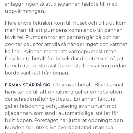
anläggningen så att oljepannan hjälpte till med
uppvärmningen.
Flera andra tekniker kom till huset och till slut kom
man fram till att pumpens kommando till pannan
blivit fel. Pumpen tror att pannan går på och när
den tar paus för att vila så händer inget och vattnet
kallnar. Kvinnan menar att värmepumpsfirman
försöker ta betalt för besök där de inte fixat något
fel och där de skruvat fram inställningar som redan
borde varit rätt från början.
och kräver betalt. Bland annat
FIRMAN STÅR PÅ SIG
hänvisar de till att en räkning gäller en reparation
där schradernålen byttes ut. En annan faktura
gäller felsökning och justering av shunten mot
oljepannan, som stod i automatikläge istället för
fullt öppen. Företaget har justerat öppningstiden.
Kunden har inte blivit överdebiterad utan ska