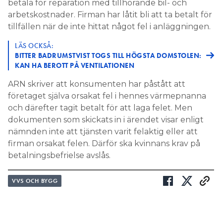
betala för reparation med tillhörande bil- och
arbetskostnader. Firman har låtit bli att ta betalt för
tillfällen när de inte hittat något fel i anläggningen.
LÄS OCKSÅ:
BITTER BADRUMSTVIST TOGS TILL HÖGSTA DOMSTOLEN:
KAN HA BEROTT PÅ VENTILATIONEN
ARN skriver att konsumenten har påstått att
företaget själva orsakat fel i hennes värmepnanna
och därefter tagit betalt för att laga felet. Men
dokumenten som skickats in i ärendet visar enligt
nämnden inte att tjänsten varit felaktig eller att
firman orsakat felen. Därför ska kvinnans krav på
betalningsbefrielse avslås.
VVS OCH BYGG