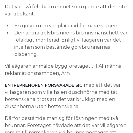
Det var två fel i badrummet som gjorde att det inte
var godkänt:
En golvbrunn var placerad för nära väggen.
Den andra golvbrunnens brunnsmanschett var
felaktigt monterad. Enligt villaägaren var det
inte han som bestämde golvbrunnarnas
placering.
Villaägaren anmälde byggföretaget till Allmänna
reklamationsnämnden, Arn.
med att det var
ENTREPRENÖREN FÖRSVARADE SIG
villaägaren som ville ha en duschhörna med tät
bottenskena, trots att det var brukligt med en
duschhörna utan bottenskena.
Därför bestämde man sig för lösningen med två
brunnar. Företaget hävdade att det var villaägaren
som sa till rörmokaren vid brunnsmontaget att