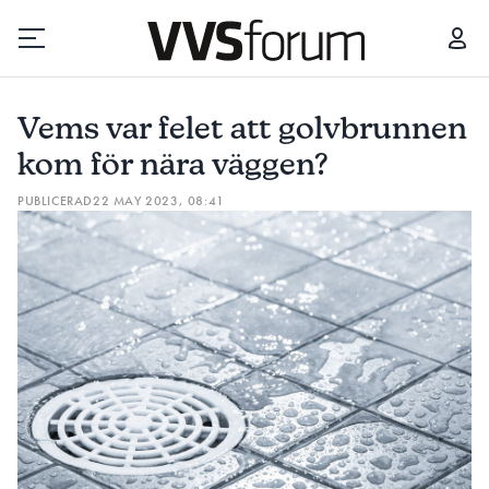
VEMS VAR FELET ATT GOLVBRUNNEN KOM FÖR NÄRA VÄGGEN?
Vems var felet att golvbrunnen
Prenumerera
kom för nära väggen?
PUBLICERAD
22 MAY 2023, 08:41
Hantera prenumeration
Lediga jobb
Annonsera
Läs E-tidningen
Om tidningen
Kontakt