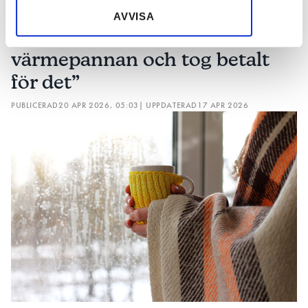
samlat in när du har använt deras tjänster.
AVVISA
”Företaget orsakade fel i
värmepannan och tog betalt
för det”
PUBLICERAD
20 APR 2026, 05:03
| UPPDATERAD
17 APR 2026