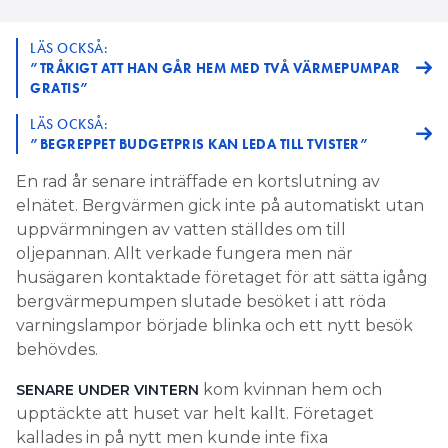
LÄS OCKSÅ:
”TRÅKIGT ATT HAN GÅR HEM MED TVÅ VÄRMEPUMPAR
GRATIS”
LÄS OCKSÅ:
”BEGREPPET BUDGETPRIS KAN LEDA TILL TVISTER”
En rad år senare inträffade en kortslutning av
elnätet. Bergvärmen gick inte på automatiskt utan
uppvärmningen av vatten ställdes om till
oljepannan. Allt verkade fungera men när
husägaren kontaktade företaget för att sätta igång
bergvärmepumpen slutade besöket i att röda
varningslampor började blinka och ett nytt besök
behövdes.
kom kvinnan hem och
SENARE UNDER VINTERN
upptäckte att huset var helt kallt. Företaget
kallades in på nytt men kunde inte fixa