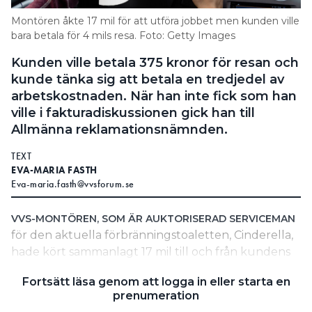
Information om GDPR
Montören åkte 17 mil för att utföra jobbet men kunden ville
bara betala för 4 mils resa. Foto: Getty Images
Search for:
Kunden ville betala 375 kronor för resan och
kunde tänka sig att betala en tredjedel av
arbetskostnaden. När han inte fick som han
SEARCH
ville i fakturadiskussionen gick han till
Allmänna reklamationsnämnden.
TEXT
EVA-MARIA FASTH
Eva-maria.fasth@vvsforum.se
VVS-MONTÖREN, SOM ÄR AUKTORISERAD SERVICEMAN
för den aktuella förbränningstoaletten, Cinderella,
hade kört sammanlagt 17 mil till och från kundens
fritidshus för att utföra reparationen.
Fortsätt läsa genom att logga in eller starta en
prenumeration
Han fakturerade 1 275 kronor exklusive moms för