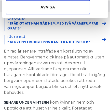
samlat in när du har använt deras tjänster.
AVVISA
LÄS OCKSÅ:
”TRÅKIGT ATT HAN GÅR HEM MED TVÅ VÄRMEPUMPAR
GRATIS”
LÄS OCKSÅ:
”BEGREPPET BUDGETPRIS KAN LEDA TILL TVISTER”
En rad år senare inträffade en kortslutning av
elnätet. Bergvärmen gick inte på automatiskt utan
uppvärmningen av vatten ställdes om till
oljepannan. Allt verkade fungera men när
husägaren kontaktade företaget för att sätta igång
bergvärmepumpen slutade besöket i att röda
varningslampor började blinka och ett nytt besök
behövdes.
kom kvinnan hem och
SENARE UNDER VINTERN
upptäckte att huset var helt kallt. Företaget