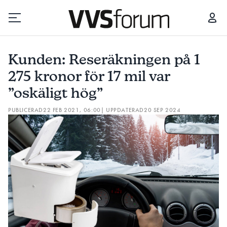
KUNDEN: RESERÄKNINGEN PÅ 1 275 KRONOR FÖR 17 MIL VAR ”OSKÄLIGT HÖG”
Kunden: Reseräkningen på 1
Prenumerera
275 kronor för 17 mil var
”oskäligt hög”
Hantera prenumeration
PUBLICERAD
22 FEB 2021, 06:00
| UPPDATERAD
20 SEP 2024
Lediga jobb
Annonsera
Läs E-tidningen
Om tidningen
Kontakt