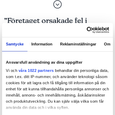
”Företaget orsakade fel i
värmepannan och tog betalt
för det”
Samtycke
Information
Reklaminställningar
Om
PUBLICERAD
20 APR 2026, 05:03
| UPPDATERAD
17 APR 2026
Ansvarsfull användning av dina uppgifter
Vi och
våra 1022 partners
behandlar din personliga data,
som t.ex. ditt IP-nummer, och använder teknologi såsom
cookies för att lagra och få tillgång till information på din
enhet för att kunna tillhandahålla personliga annonser och
innehåll, annons- och innehållsmätning, åskådarinsikter
och produktutveckling. Du kan själv välja vilka som får
använda din data och i vilka syften.