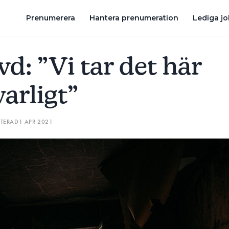
ÄR DET VÄRT ATT SATSA PÅ FRÅNLUFTSVÄRMEPUMP OCH LUFTVÄR
Prenumerera
Hantera prenumeration
Lediga j
d: ”Vi tar det här
varligt”
ATERAD
1 APR 2021