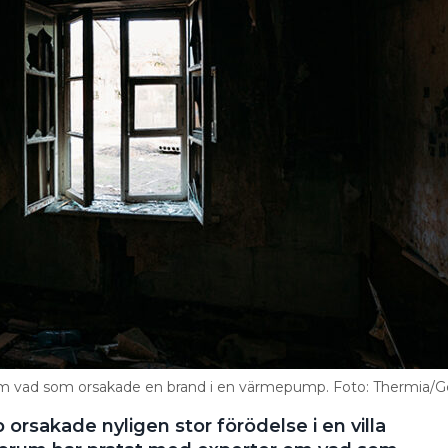
m vad som orsakade en brand i en värmepump. Foto: Thermia/
rsakade nyligen stor förödelse i en villa