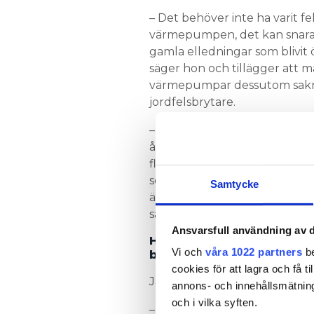
– Det behöver inte ha varit fe
värmepumpen, det kan snara
gamla elledningar som blivit
säger hon och tillägger att
värmepumpar dessutom sak
jordfelsbrytare.
– En vanlig brandorsak är at
återställer larmet för överhe
flertal gånger utan att konta
servicetekniker. Larmet indike
Samtycke
är fel och behöver åtgärdas. 
saken så blir det till sist korts
Ansvarsfull användning av d
Hur vanligt är det att v
Vi och
våra 1022 partners
be
börjar brinna?
cookies för att lagra och få t
Jan Berntsson, skadeexpert p
annons- och innehållsmätning
och i vilka syften.
– Jag har sett fem–sex fall de