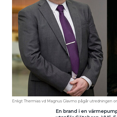
Information om GDPR
Search for:
SEARCH
Enligt Thermias vd Magnus Glavmo pågår utredningen o
En brand i en värmepump o