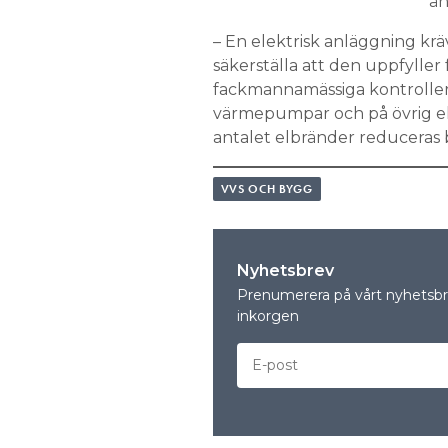
än
– En elektrisk anläggning kräv
säkerställa att den uppfyller f
fackmannamässiga kontroller 
värmepumpar och på övrig elanl
antalet elbränder reduceras b
VVS OCH BYGG
Nyhetsbrev
Prenumerera på vårt nyhetsbre
inkorgen