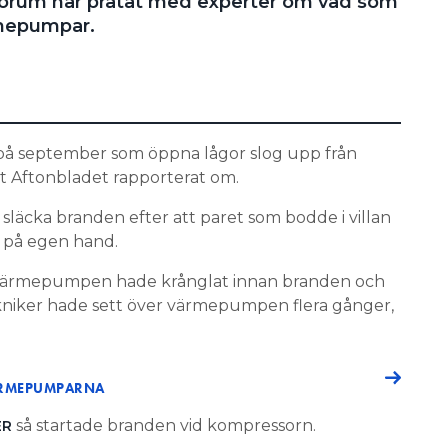
orum har pratat med experter om vad som
rmepumpar.
n på september som öppna lågor slog upp från
t Aftonbladet rapporterat om.
släcka branden efter att paret som bodde i villan
n på egen hand.
 värmepumpen hade krånglat innan branden och
tekniker hade sett över värmepumpen flera gånger,
VÄRMEPUMPARNA
så startade branden vid kompressorn.
ER