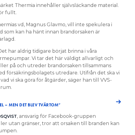
ket Thermia innehåller självsläckande material.
 fullt.
ermias vd, Magnus Glavmo, vill inte spekulera i
d som kan ha hänt innan brandorsaken är
arlagd.
Det har aldrig tidigare börjat brinna i våra
rmepumpar. Vi tar det här väldigt allvarligt och
ller på och utreder brandorsaken tillsammans
d försäkringsbolagets utredare. Utifrån det ska vi
 vad vi ska göra för åtgärder, säger han till VVS-
rum.
L – MEN DET BLEV TVÄRTOM”
, ansvarig för Facebook-gruppen
SQVIST
 utan gränser, tror att orsaken till branden kan
pumpen.