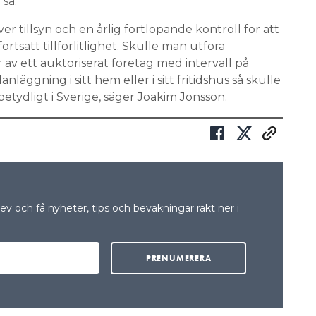
 så.
er tillsyn och en årlig fortlöpande kontroll för att
ortsatt tillförlitlighet. Skulle man utföra
av ett auktoriserat företag med intervall på
äggning i sitt hem eller i sitt fritidshus så skulle
etydligt i Sverige, säger Joakim Jonsson.
v och få nyheter, tips och bevakningar rakt ner i