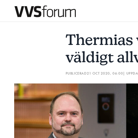
THERMIAS VD: ”VI TAR DET HÄR VÄLDIGT ALLVARLIGT”
Thermias v
Prenumerera
väldigt all
Hantera prenumeration
PUBLICERAD
21 OCT 2020, 06:00
| UPPD
Lediga jobb
Annonsera
Läs E-tidningen
Om tidningen
Kontakt