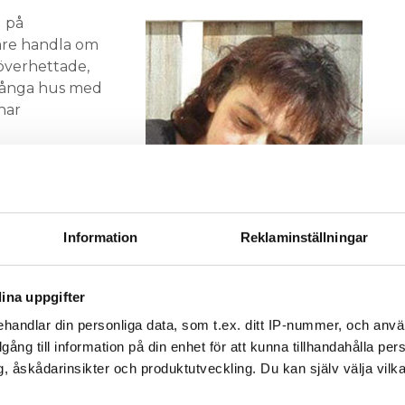
l på
re handla om
 överhettade,
 många hus med
nar
t kunden
ttningsskyddet ett
kta
rar ju att något
Information
Reklaminställningar
Eva Rosqvist,
Gör man inget åt
Värmepumpstekniker med eller
lutning.
utan gränser
ina uppgifter
ärmepumpar
handlar din personliga data, som t.ex. ditt IP-nummer, och anv
illgång till information på din enhet för att kunna tillhandahålla pe
å Evidenz, utreder den aktuella branden:
, åskådarinsikter och produktutveckling. Du kan själv välja vilk
 senaste tre åren. Men då har det varit andra