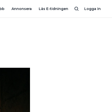
MEPUMP?
VILLAÄGAREN TORDS SUPERLÖSNING: FRÅNLUFTSVÄ
obb
Annonsera
Läs E-tidningen
Logga in