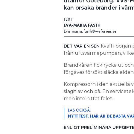
utanför Göteborg. VVS-F
kan orsaka bränder i vä
TEXT
EVA-MARIA FASTH
Eva-maria.fasth@vvsforum.se
kväll i börja
DET VAR EN SEN
frånluftsvärmepumpen, vilke
Brandkåren fick rycka ut och 
förgäves försökt släcka elde
Kompressorn i den aktuella
slagit av och på. En service
men inte hittat felet.
LÄS OCKSÅ:
NYTT TEST: HÄR ÄR DE BÄSTA 
ENLIGT PRELIMINÄRA UPPGIFT