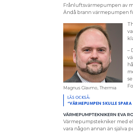
Frånluftsvärmepumpen av mär
Ändå brann värmepumpen för
Th
va
kl
– 
vä
hå
me
se
Fo
Magnus Glavmo, Thermia
LÄS OCKSÅ:
“VÄRMEPUMPEN SKULLE SPARA E
VÄRMEPUMPTEKNIKERN EVA RO
Värmepumpstekniker med eller
vara någon annan än själva 