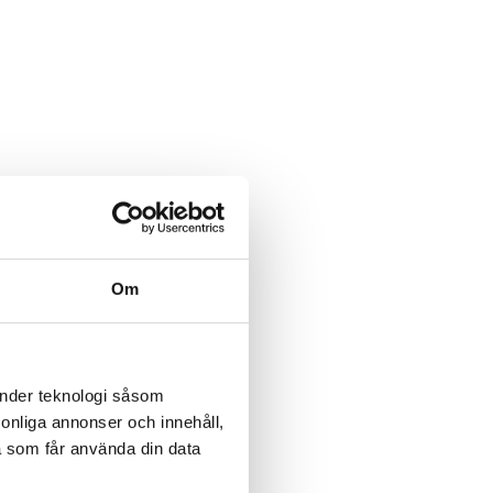
Om
änder teknologi såsom
rsonliga annonser och innehåll,
a som får använda din data