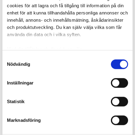
cookies för att lagra och få tillgång till information på din
enhet för att kunna tillhandahålla personliga annonser och
innehåll, annons- och innehållsmätning, åskådarinsikter
och produktutveckling. Du kan själv välja vilka som får
använda din data och i vilka syften.
VVS OCH BYGG
Med din tillåtelse skulle vi även vilja:
Samla in information om din geografiska plats
Samtyckesval
Nyhetsbrev
Nödvändig
som kan ha en noggrannhet på upp till flera meter
Prenumerera på vårt nyhetsbrev och få nyheter, tips
Identifiera din enhet genom att aktivt skanna den
och bevakningar rakt ner i inkorgen
för specifika kännetecken (fingeravtryck)
Inställningar
Ta reda på mer om hur dina personliga uppgifter
behandlas och ställ in dina preferenser i
detaljsektionen
.
Statistik
Du kan ändra eller dra tillbaka ditt samtycke när som
helst från cookie-förklaringen.
Marknadsföring
Vi använder enhetsidentifierare för att anpassa innehållet
och annonserna till användarna, tillhandahålla funktioner