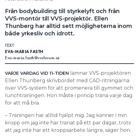
Information om GDPR
Från bodybuilding till styrkelyft och från
VVS-montör till VVS-projektör. Ellen
Search for:
Thunberg har alltid sett möjligheterna inom
både yrkesliv och idrott.
TEXT
SEARCH
EVA-MARIA FASTH
Eva-maria.fasth@vvsforum.se
lämnar VVS-projektören
VARJE VARDAG VID 11-TIDEN
Ellen Thunberg skrivbordet med CAD-ritningarna
över VVS-system för att promenera till gymmet och
lunch­träningen. Hon måste i princip träna varje dag
för att må bra.
– Träningen har alltid hjälpt mig. Jag känner i min
kropp om jag inte har tränat på ett par dagar, trots
att jag inte har ett kroppsarbete längre, säger hon.