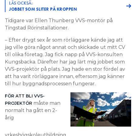
LÄS OCKSÅ:
JOBBET SOM SLITER PÅ KROPPEN
Tidigare var Ellen Thunberg VVS-montör på
Tingstad Rörinstallationer.
– Efter drygt sex år som rörläggare kände jag att
jag ville göra något annat och skickade ut mitt CV
till olika företag. Jag fick napp på VVS-konsulten
Kungsbacka. Därefter har jag lärt mig jobbet som
VVS-projektör på plats. Jag hade en stor fördel av
att ha varit rörläggare innan, eftersom jag känner
till hur byggnadsprocessen fungerar.
FÖR ATT BLI VVS-
måste man
PROJEKTÖR
normalt ha gått en 2-
årig
yrkeshögskoleutbildning.