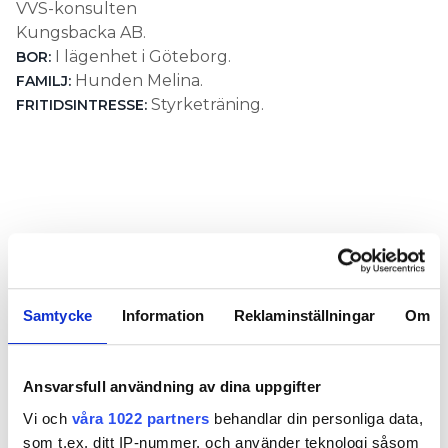
VVS-konsulten
Kungsbacka AB.
I lägenhet i Göteborg.
BOR:
Hunden Melina.
FAMILJ:
Styrketräning.
FRITIDSINTRESSE:
BODYFITNESS OCH STYRKELYFT
Samtycke
Information
Reklaminställningar
Om
är en tävlingsdisciplin för kvinnliga
BODYFITNESS
kroppsbyggare som godkändes av Internationella
Bodybuildingförbundet 2002.
Ansvarsfull användning av dina uppgifter
är en form av tyngdlyftning, som består
STYRKELYFT
Vi och
våra 1022 partners
behandlar din personliga data,
av tre delgrenar, knäböj, bänkpress och marklyft.
som t.ex. ditt IP-nummer, och använder teknologi såsom