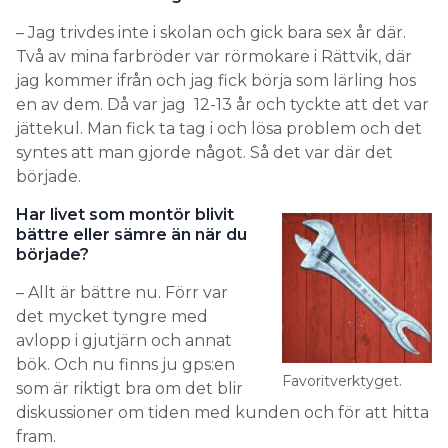
– Jag trivdes inte i skolan och gick bara sex år där.
Två av mina farbröder var rörmokare i Rättvik, där
jag kommer ifrån och jag fick börja som lärling hos
en av dem. Då var jag 12-13 år och tyckte att det var
jättekul. Man fick ta tag i och lösa problem och det
syntes att man gjorde något. Så det var där det
började.
Har livet som montör blivit
bättre eller sämre än när du
började?
– Allt är bättre nu. Förr var
det mycket tyngre med
avlopp i gjutjärn och annat
bök. Och nu finns ju gps:en
Favoritverktyget.
som är riktigt bra om det blir
diskussioner om tiden med kunden och för att hitta
fram.