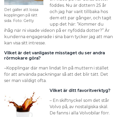
föddes. Nu är dottern 25 år
Det gäller att lossa
och jag har varit tillbaka hos
kopplingen på rätt
dem ett par gånger, och tagit
sida. Foto: Getty
upp det här: “Kommer du
ihåg när ni visade videon på er nyfödda dotter?” Är
kunderna engagerade i sina barn tycker jag att man
kan visa sitt intresse.
Vilket är det vanligaste misstaget du ser andra
rörmokare göra?
–Kopplingar där man lindat lin på muttern i stället
för att använda packningar så att det blir tätt. Det
ser man väldigt ofta.
Vilket är ditt favoritverktyg?
– En skiftnyckel som det står
Volvo på, av nostalgiska skäl.
De fanns i alla Volvobilar förr.