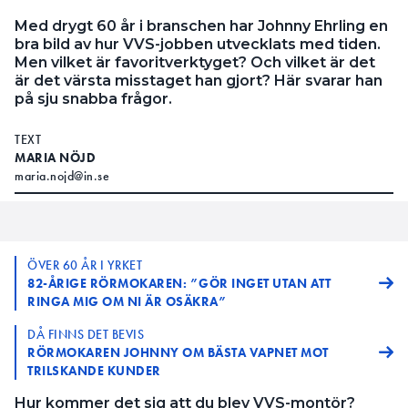
Med drygt 60 år i branschen har Johnny Ehrling en
bra bild av hur VVS-jobben utvecklats med tiden.
Men vilket är favoritverktyget? Och vilket är det
är det värsta misstaget han gjort? Här svarar han
på sju snabba frågor.
TEXT
MARIA NÖJD
maria.nojd@in.se
ÖVER 60 ÅR I YRKET
82-ÅRIGE RÖRMOKAREN: ”GÖR INGET UTAN ATT
RINGA MIG OM NI ÄR OSÄKRA”
DÅ FINNS DET BEVIS
RÖRMOKAREN JOHNNY OM BÄSTA VAPNET MOT
TRILSKANDE KUNDER
Hur kommer det sig att du blev VVS-montör?