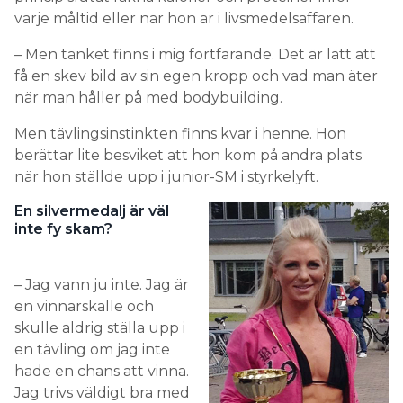
varje måltid eller när hon är i livs­medels­affären.
– Men tänket finns i mig fortfarande. Det är lätt att
få en skev bild av sin egen kropp och vad man äter
när man håller på med bodybuilding.
Men tävlingsinstinkten finns kvar i henne. Hon
berättar lite besviket att hon kom på andra plats
när hon ställde upp i junior-SM i styrkelyft.
En silvermedalj är väl
inte fy skam?
– Jag vann ju inte. Jag är
en vinnar­skalle och
skulle aldrig ställa upp i
en tävling om jag inte
hade en chans att vinna.
Jag trivs väldigt bra med