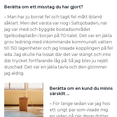
Berätta om ett misstag du har gjort?
– Man har ju borrat fel och tagit fel mått ibland
såklart. Men det värsta var nog i Saltsjöbaden, när
jag var med och byggde bostadsområdet
Igelbodaplatån i början på 70-talet. Det var en jäkla
grov ledning med inkommande kommunalt vatten
till 150 lägenheter och jag lossade kopplingen på fel
sida. Jag skulle ha lossat där det var stängt och inte
där trycket fortfarande låg på. Så jag blev ju rejält
duschad. Det var en jäkla tavla och den glömmer
jag aldrig.
Berätta om en kund du minns
särskilt …
– För länge sedan var jag hos
ett ungt par som visade mig
en video på när deras dotter