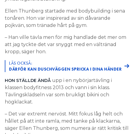
Ellen Thunberg startade med bodybuilding i sena
tonåren. Hon var inspirerad av sin dåvarande
pojkvän, som tränade hårt på gym.
– Han ville tävla men för mig handlade det mer om
att jag tyckte det var snyggt med en vältränad
kropp, säger hon.
LÄS OCKSÅ:
DÄRFÖR KAN DUSCHVÄGGEN SPRICKA I DINA HÄNDER
upp i en nybörjar­tävling i
HON STÄLLDE ÄNDÅ
klassen bodyfitness 2013 och vann i sin klass.
Tävlingsklädseln var som brukligt bikini och
högklackat.
– Det var extremt nervöst. Mitt fokus låg helt och
hållet på att inte ramla, med tanke på klackarna,
säger Ellen Thunberg, som numera är rätt kritisk till