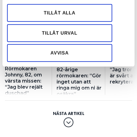
för sociala medier och analysera vår trafik. Vi
vidarebefordrar även sådana identifierare och annan
TILLÅT ALLA
information från din enhet till de sociala medier och
REKOMMENDERADE ARTIKLAR
annons- och analysföretag som vi samarbetar med.
Dessa kan i sin tur kombinera informationen med annan
TILLÅT URVAL
information som du har tillhandahållit eller som de har
samlat in när du har använt deras tjänster.
AVVISA
Rörmokaren
82-årige
”Jag tror a
Johnny, 82, om
rörmokaren: ”Gör
är svårt at
värsta missen:
inget utan att
rekrytera 
“Jag blev rejält
ringa mig om ni är
duschad”
osäkra”