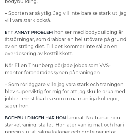
bodybuilding.
– Sporten är så ytlig. Jag vill inte bara se stark ut. jag
vill vara stark också.
hon ser med bodybuilding är
ETT ANNAT PROBLEM
ätstörningar, som drabbar en hel utövare på grund
av en sträng diet. Till det kommer inte sällan en
överdosering av kosttillskott.
När Ellen Thunberg började jobba som VVS-
montör förändrades synen på träningen.
– Som rörläggare ville jag vara stark och träningen
blev superviktig för mig för att jag skulle orka med
jobbet minst lika bra som mina manliga kollegor,
säger hon.
lämnat. Nu tränar hon
BODYBUILDINGEN HAR HON
styrketräning istället. Hon äter vanlig mat och har i
princip slutat räkna kalorier och proteiner inför