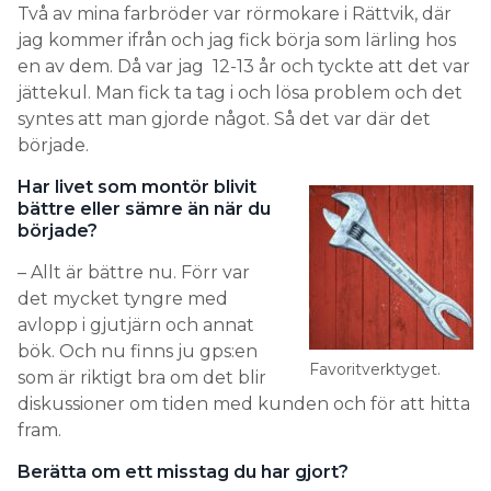
Två av mina farbröder var rörmokare i Rättvik, där
jag kommer ifrån och jag fick börja som lärling hos
en av dem. Då var jag 12-13 år och tyckte att det var
jättekul. Man fick ta tag i och lösa problem och det
syntes att man gjorde något. Så det var där det
började.
Har livet som montör blivit
bättre eller sämre än när du
började?
– Allt är bättre nu. Förr var
det mycket tyngre med
avlopp i gjutjärn och annat
bök. Och nu finns ju gps:en
Favoritverktyget.
som är riktigt bra om det blir
diskussioner om tiden med kunden och för att hitta
fram.
Berätta om ett misstag du har gjort?