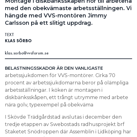
Montage i diskbänksskåpen hör till arbetena
Information om GDPR
med den obekvämaste arbetsställningen. Vi
hängde med VVS-montören Jimmy
Search for:
Carlsson på ett slitigt uppdrag.
TEXT
KLAS SÖRBO
SEARCH
klas.sorbo@vvsforum.se
BELASTNINGSSKADOR ÄR DEN VANLIGASTE
arbetssjukdomen för VVS-montörer. Cirka 70
procent av arbetssjukdomarna beror på olämpliga
arbetsställningar. I köken är montagen i
diskbänksskåpen, ett trångt utrymme med arbete
nära golv, typexempel på obekväma
I Skövde Trädgårdstad avslutas i december den
tredje etappen av Swebostads radhusprojekt brf
Staketet Snödroppen där Assemblin i Lidköping har