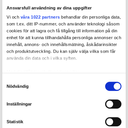
82-årige rörmokaren: ”Gör
Ansvarsfull användning av dina uppgifter
inget utan att ringa mig om ni
Vi och
våra 1022 partners
behandlar din personliga data,
är osäkra”
som t.ex. ditt IP-nummer, och använder teknologi såsom
cookies för att lagra och få tillgång till information på din
PUBLICERAD
1 JUN 2026, 05:00
enhet för att kunna tillhandahålla personliga annonser och
innehåll, annons- och innehållsmätning, åskådarinsikter
och produktutveckling. Du kan själv välja vilka som får
använda din data och i vilka syften.
Med din tillåtelse skulle vi även vilja:
Samla in information om din geografiska plats
Samtyckesval
Nödvändig
som kan ha en noggrannhet på upp till flera meter
Identifiera din enhet genom att aktivt skanna den
för specifika kännetecken (fingeravtryck)
Inställningar
Ta reda på mer om hur dina personliga uppgifter
behandlas och ställ in dina preferenser i
detaljsektionen
.
Johnny Ehrling, 82, jobbar som VVS-montör på
Statistik
Du kan ändra eller dra tillbaka ditt samtycke när som
familjeföretaget Skärgårdens VVS. Foto: Maria Nöjd