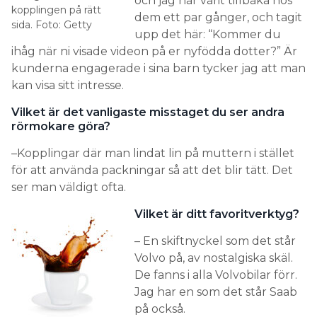
och jag har varit tillbaka hos
kopplingen på rätt
dem ett par gånger, och tagit
sida. Foto: Getty
upp det här: “Kommer du
ihåg när ni visade videon på er nyfödda dotter?” Är
kunderna engagerade i sina barn tycker jag att man
kan visa sitt intresse.
Vilket är det vanligaste misstaget du ser andra
rörmokare göra?
–Kopplingar där man lindat lin på muttern i stället
för att använda packningar så att det blir tätt. Det
ser man väldigt ofta.
Vilket är ditt favoritverktyg?
– En skiftnyckel som det står
Volvo på, av nostalgiska skäl.
De fanns i alla Volvobilar förr.
Jag har en som det står Saab
på också.