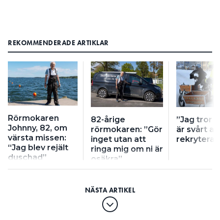
REKOMMENDERADE ARTIKLAR
Rörmokaren
82-årige
”Jag tror a
Johnny, 82, om
rörmokaren: ”Gör
är svårt at
värsta missen:
inget utan att
rekrytera 
“Jag blev rejält
ringa mig om ni är
duschad”
osäkra”