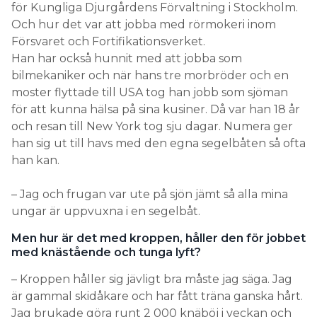
för Kungliga Djurgårdens Förvaltning i Stockholm.
Och hur det var att jobba med rörmokeri inom
Försvaret och Fortifikationsverket.
Han har också hunnit med att jobba som
bilmekaniker och när hans tre morbröder och en
moster flyttade till USA tog han jobb som sjöman
för att kunna hälsa på sina kusiner. Då var han 18 år
och resan till New York tog sju dagar. Numera ger
han sig ut till havs med den egna segelbåten så ofta
han kan.
– Jag och frugan var ute på sjön jämt så alla mina
ungar är uppvuxna i en segelbåt.
Men hur är det med kroppen, håller den för jobbet
med knästående och tunga lyft?
– Kroppen håller sig jävligt bra måste jag säga. Jag
är gammal skidåkare och har fått träna ganska hårt.
Jag brukade göra runt 2 000 knäböj i veckan och