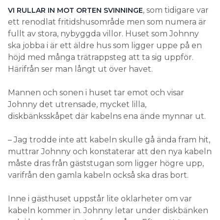
, som tidigare var
VI RULLAR IN MOT ORTEN SVINNINGE
ett renodlat fritidshusområde men som numera är
fullt av stora, nybyggda villor. Huset som Johnny
ska jobba i är ett äldre hus som ligger uppe på en
höjd med många trätrappsteg att ta sig uppför.
Härifrån ser man långt ut över havet.
Mannen och sonen i huset tar emot och visar
Johnny det utrensade, mycket lilla,
diskbänksskåpet där kabelns ena ände mynnar ut.
– Jag trodde inte att kabeln skulle gå ända fram hit,
muttrar Johnny och konstaterar att den nya kabeln
måste dras från gäststugan som ligger högre upp,
varifrån den gamla kabeln också ska dras bort.
Inne i gästhuset uppstår lite oklarheter om var
kabeln kommer in. Johnny letar under diskbänken