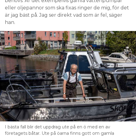
behövs. Är det exempelvis gamla vattenpumpar
eller oljepannor som ska fixas ringer de mig, för det
är jag bäst på. Jag ser direkt vad som är fel, säger
han.
I bästa fall blir det uppdrag ute på en ö med en av
företagets båtar. Ute på öarna finns gott om gamla