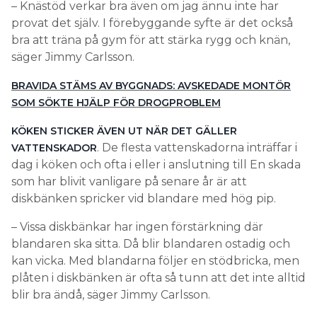
– Knästöd verkar bra även om jag ännu inte har
provat det själv. I förebyggande syfte är det också
bra att träna på gym för att stärka rygg och knän,
säger Jimmy Carlsson.
BRAVIDA STÄMS AV BYGGNADS: AVSKEDADE MONTÖR
SOM SÖKTE HJÄLP FÖR DROGPROBLEM
KÖKEN STICKER ÄVEN UT NÄR DET GÄLLER
. De flesta vattenskadorna inträffar i
VATTENSKADOR
dag i köken och ofta i eller i anslutning till En skada
som har blivit vanligare på senare år är att
diskbänken spricker vid blandare med hög pip.
– Vissa diskbänkar har ingen förstärkning där
blandaren ska sitta. Då blir blandaren ostadig och
kan vicka. Med blandarna följer en stödbricka, men
plåten i diskbänken är ofta så tunn att det inte alltid
blir bra ändå, säger Jimmy Carlsson.