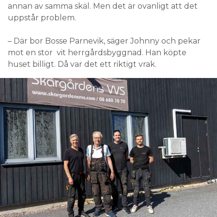
annan av samma skäl. Men det är ovanligt att det
uppstår problem.
– Där bor Bosse Parnevik, säger Johnny och pekar
mot en stor vit herrgårdsbyggnad. Han köpte
huset billigt. Då var det ett riktigt vrak.