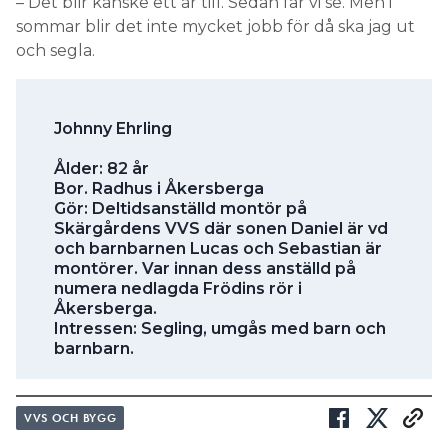
– Det blir kanske ett år till. Sedan får vi se. Men i
sommar blir det inte mycket jobb för då ska jag ut
och segla.
Johnny Ehrling
Ålder: 82 år
Bor. Radhus i Åkersberga
Gör: Deltidsanställd montör på
Skärgårdens VVS där sonen Daniel är vd
och barnbarnen Lucas och Sebastian är
montörer. Var innan dess anställd på
numera nedlagda Frödins rör i
Åkersberga.
Intressen: Segling, umgås med barn och
barnbarn.
VVS OCH BYGG