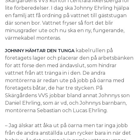
Skärgårdens VVS kontor i centrala Åkersberga för
lite förberedelser. I dag ska Johnny Ehrling hjälpa
en familj att få ordning på vattnet till gäststugan
där sonen bor. Vattnet fryser så fort det blir
minusgrader ute och nu ska en ny, fungerande,
värmekabel monteras.
kabelrullen på
JOHNNY HÄMTAR DEN TUNGA
företagets lager och placerar den på arbetsbänken
för att förse den med ändavslut, som hindrar
vattnet från att tränga in i den. De andra
montörerna är redan ute på jobb på öarna med
företagets båtar, de har tre stycken. På
Skärgårdens VVS jobbar bland annat Johnnys son
Daniel Ehrling, som är vd, och Johnnys barnbarn,
montörerna Sebastian och Lucas Ehrling.
– Jag älskar att åka ut på öarna men tar inga jobb
från de andra anställda utan rycker bara in när det