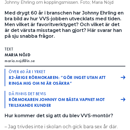
Johnny Ehrling om kopplingsmissen. Foto; Maria Nöjd
Med drygt 60 år i branschen har Johnny Ehrling en
bra bild av hur VVS-jobben utvecklats med tiden.
Men vilket är favoritverktyget? Och vilket är det
är det värsta misstaget han gjort? Här svarar han
på sju snabba frågor.
TEXT
MARIA NÖJD
maria.nojd@in.se
ÖVER 60 ÅR I YRKET
82-ÅRIGE RÖRMOKAREN: ”GÖR INGET UTAN ATT
RINGA MIG OM NI ÄR OSÄKRA”
DÅ FINNS DET BEVIS
RÖRMOKAREN JOHNNY OM BÄSTA VAPNET MOT
TRILSKANDE KUNDER
Hur kommer det sig att du blev VVS-montör?
– Jag trivdes inte i skolan och gick bara sex år där.