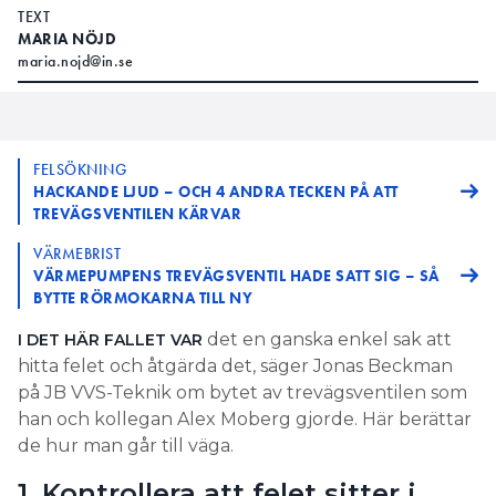
TEXT
MARIA NÖJD
maria.nojd@in.se
FELSÖKNING
HACKANDE LJUD – OCH 4 ANDRA TECKEN PÅ ATT
TREVÄGSVENTILEN KÄRVAR
VÄRMEBRIST
VÄRMEPUMPENS TREVÄGSVENTIL HADE SATT SIG – SÅ
BYTTE RÖRMOKARNA TILL NY
det en ganska enkel sak att
I DET HÄR FALLET VAR
hitta felet och åtgärda det, säger Jonas Beckman
på JB VVS-Teknik om bytet av trevägsventilen som
han och kollegan Alex Moberg gjorde. Här berättar
de hur man går till väga.
1. Kontrollera att felet sitter i