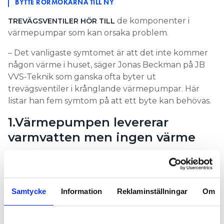
BYTTE RÖRMOKARNA TILL NY
de komponenter i
TREVÄGSVENTILER HÖR TILL
värmepumpar som kan orsaka problem.
– Det vanligaste symtomet är att det inte kommer
någon värme i huset, säger Jonas Beckman på JB
VVS-Teknik som ganska ofta byter ut
trevägsventiler i krånglande värmepumpar. Här
listar han fem symtom på att ett byte kan behövas.
1.Värmepumpen levererar
varmvatten men ingen värme
Det här kan bero på att trevägsventilen, som
fungerar som en växel mellan värme och
varmvattenproduktion, har fastnat i ett läge och
Samtycke
Information
Reklaminställningar
Om
därför inte kan följa styrmotorns instruktioner om
när den ska göra vad.