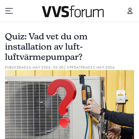
QUIZ: VAD VET DU OM INSTALLATION AV LUFT-LUFTVÄRMEPUMPAR?
Quiz: Vad vet du om
Prenumerera
installation av luft-
luftvärmepumpar?
Hantera prenumeration
PUBLICERAD
26 MAY 2026, 05:00
| UPPDATERAD
25 MAY 2026
Lediga jobb
Annonsera
Läs E-tidningen
Om tidningen
Kontakt