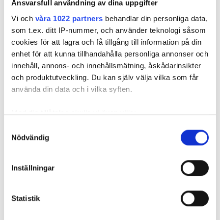
2.Värmepumpen levererar värme
Ansvarsfull användning av dina uppgifter
men inget varmvatten
Vi och
våra 1022 partners
behandlar din personliga data,
som t.ex. ditt IP-nummer, och använder teknologi såsom
Här kan orsaken vara densamma som i ovanstående
cookies för att lagra och få tillgång till information på din
fall.
enhet för att kunna tillhandahålla personliga annonser och
innehåll, annons- och innehållsmätning, åskådarinsikter
3. Knäppande, surrande eller
och produktutveckling. Du kan själv välja vilka som får
hackande ljud
använda din data och i vilka syften.
Allt detta kan var signaler om att ventilen inte rör
Med din tillåtelse skulle vi även vilja:
sig som den ska.
Samla in information om din geografiska plats
Samtyckesval
Nödvändig
som kan ha en noggrannhet på upp till flera meter
4. Onormalt många starter eller
Identifiera din enhet genom att aktivt skanna den
längre drifttider
för specifika kännetecken (fingeravtryck)
Inställningar
Ta reda på mer om hur dina personliga uppgifter
Om ventilen inte styr flödet rätt får värmepumpen
behandlas och ställ in dina preferenser i
detaljsektionen
.
sämre verkningsgrad och behöver arbeta längre för
Statistik
Du kan ändra eller dra tillbaka ditt samtycke när som
att uppnå önskad temperatur.
helst från cookie-förklaringen.