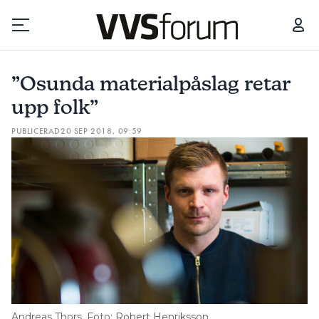
”OSUNDA MATERIALPÅSLAG RETAR UPP FOLK”
10 SPANI
”Osunda materialpåslag retar
Prenumerera
upp folk”
PUBLICERAD
20 SEP 2018, 09:59
Hantera prenumeration
Lediga jobb
Annonsera
Läs E-tidningen
Om tidningen
Kontakt
Andreas Thors. Foto: Robert Henriksson