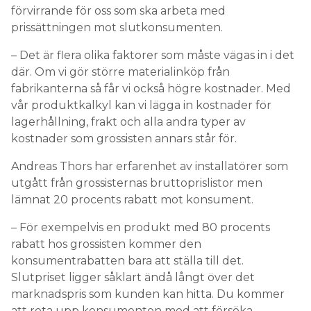
förvirrande för oss som ska arbeta med
prissättningen mot slutkonsumenten.
– Det är flera olika faktorer som måste vägas in i det
där. Om vi gör större materialinköp från
fabrikanterna så får vi också högre kostnader. Med
vår produktkalkyl kan vi lägga in kostnader för
lagerhållning, frakt och alla andra typer av
kostnader som grossisten annars står för.
Andreas Thors har erfarenhet av installatörer som
utgått från grossisternas bruttoprislistor men
lämnat 20 procents rabatt mot konsument.
– För exempelvis en produkt med 80 procents
rabatt hos grossisten kommer den
konsumentrabatten bara att ställa till det.
Slutpriset ligger såklart ändå långt över det
marknadspris som kunden kan hitta. Du kommer
att reta upp konsumenten med att försöka