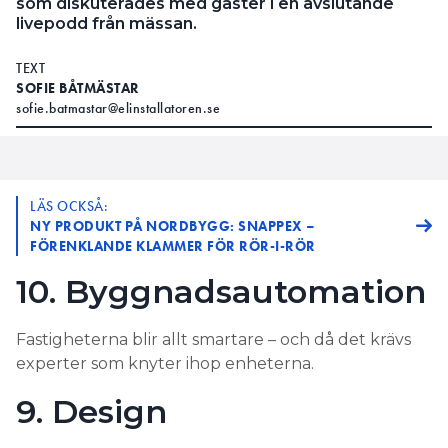
som diskuterades med gäster i en avslutande
livepodd från mässan.
TEXT
SOFIE BÅTMÄSTAR
sofie.batmastar@elinstallatoren.se
LÄS OCKSÅ:
NY PRODUKT PÅ NORDBYGG: SNAPPEX –
FÖRENKLANDE KLAMMER FÖR RÖR-I-RÖR
10. Byggnadsautomation
Fastigheterna blir allt smartare – och då det krävs
experter som knyter ihop enheterna.
9. Design