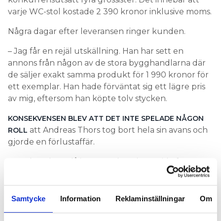
varje WC-stol kostade 2 390 kronor inklusive moms.
Några dagar efter leveransen ringer kunden.
– Jag får en rejäl utskällning. Han har sett en
annons från någon av de stora bygghandlarna där
de säljer exakt samma produkt för 1 990 kronor för
ett exemplar. Han hade förväntat sig ett lägre pris
av mig, eftersom han köpte tolv stycken.
KONSEKVENSEN BLEV ATT DET INTE SPELADE NÅGON
att Andreas Thors tog bort hela sin avans och
ROLL
gjorde en förlustaffär.
– Jag kunde ändå inte göra kunden nöjd eftersom
vi bara höll samma pris som bygghandeln och inte
erbjöd någon mängdrabatt. Det blir väldigt
olyckligt. Jag får en kund som blir sur och tycker att
Samtycke
Information
Reklaminställningar
Om
vi försöker lura honom. I själva verket har vi gjort en
dålig affär oavsett om vi gjort något påslag eller