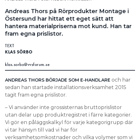
Information om GDPR
Andreas Thors på Rörprodukter Montage i
Östersund har hittat ett eget sätt att
Search for:
hantera materialpriserna mot kund. Han tar
fram egna prislistor.
TEXT
SEARCH
KLAS SÖRBO
klas.sorbo@vvsforum.se
och har
ANDREAS THORS BÖRJADE SOM E-HANDLARE
sedan han startade installationsverksamhet 2015
tagit fram egna prislistor.
– Vi använder inte grossisternas bruttoprislistor
utan delar upp produktregistret i färre kategorier.
Vi gör en påläggskalkyl för varje kategorigrupp där
vi tar hänsyn till vad vi har för
verksamhetsomkostnader och vilka volymer som vi