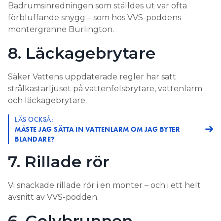
Badrumsinredningen som ställdes ut var ofta
förbluffande snygg – som hos VVS-poddens
montergranne Burlington.
8. Läckagebrytare
Säker Vattens uppdaterade regler har satt
strålkastarljuset på vattenfelsbrytare, vattenlarm
och läckagebrytare.
LÄS OCKSÅ:
MÅSTE JAG SÄTTA IN VATTENLARM OM JAG BYTER
BLANDARE?
7. Rillade rör
Vi snackade rillade rör i en monter – och i ett helt
avsnitt av VVS-podden.
6. Golvbrunnen