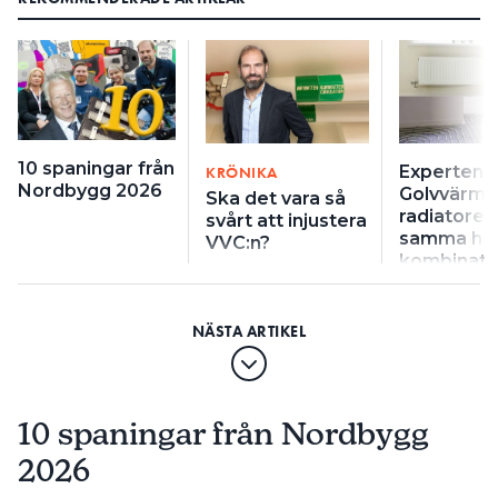
10 spaningar från
Experten v
KRÖNIKA
Nordbygg 2026
Golvvärme
Ska det vara så
radiatorer 
svårt att injustera
samma hus
VVC:n?
kombinati
10 spaningar från Nordbygg
2026