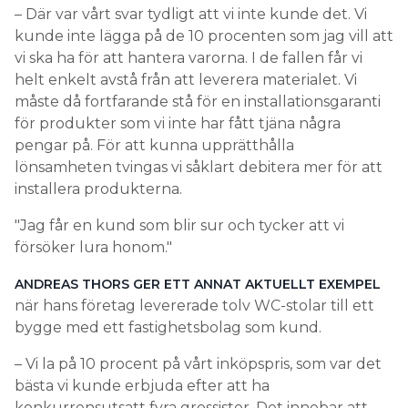
– Där var vårt svar tydligt att vi inte kunde det. Vi
kunde inte lägga på de 10 procenten som jag vill att
vi ska ha för att hantera varorna. I de fallen får vi
helt enkelt avstå från att leverera materialet. Vi
måste då fortfarande stå för en installationsgaranti
för produkter som vi inte har fått tjäna några
pengar på. För att kunna upprätthålla
lönsamheten tvingas vi såklart debitera mer för att
installera produkterna.
Jag får en kund som blir sur och tycker att vi
försöker lura honom.
ANDREAS THORS GER ETT ANNAT AKTUELLT EXEMPEL
när hans företag levererade tolv WC-stolar till ett
bygge med ett fastighetsbolag som kund.
– Vi la på 10 procent på vårt inköpspris, som var det
bästa vi kunde erbjuda efter att ha
konkurrensutsatt fyra grossister. Det innebar att