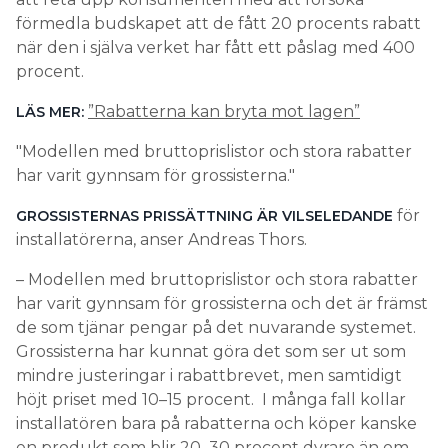
förmedla budskapet att de fått 20 procents rabatt
när den i själva verket har fått ett påslag med 400
procent.
”Rabatterna kan bryta mot lagen”
LÄS MER:
Modellen med bruttoprislistor och stora rabatter
har varit gynnsam för grossisterna.
för
GROSSISTERNAS PRISSÄTTNING ÄR VILSELEDANDE
installatörerna, anser Andreas Thors.
– Modellen med bruttoprislistor och stora rabatter
har varit gynnsam för grossisterna och det är främst
de som tjänar pengar på det nuvarande systemet.
Grossisterna har kunnat göra det som ser ut som
mindre justeringar i rabattbrevet, men samtidigt
höjt priset med 10–15 procent. I många fall kollar
installatören bara på rabatterna och köper kanske
en produkt som blir 20–30 procent dyrare än om