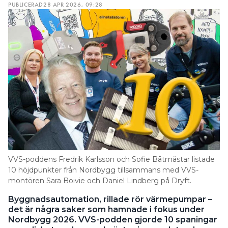
PUBLICERAD
28 APR 2026, 09:28
VVS-poddens Fredrik Karlsson och Sofie Båtmästar listade
10 höjdpunkter från Nordbygg tillsammans med VVS-
montören Sara Boivie och Daniel Lindberg på Dryft.
Byggnadsautomation, rillade rör värmepumpar –
det är några saker som hamnade i fokus under
Nordbygg 2026. VVS-podden gjorde 10 spaningar