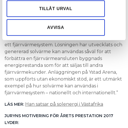
annons- och analysföretag som vi samarbetar med.
Dessa kan i sin tur kombinera informationen med annan
TILLÅT URVAL
JURYNS MOTIVERING FÖR ÅRETS
information som du har tillhandahållit eller som de har
SOLENERGIANLÄGGNING LYDER:
samlat in när du har använt deras tjänster.
AVVISA
”Precis som solcellsanläggningar ansluts till vårt
elnät går det att ansluta en solvärmeanläggning till
ett fjärrvärmesystem. Lösningen har utvecklats och
genererad solvärme kan användas såväl för att
förbättra en fjärrvärmeansluten byggnads
energiprestanda som för att säljas till andra
fjärrvärmekunder. Anläggningen på Ystad Arena,
som uppförts utan ekonomiskt stöd, är ett utmärkt
exempel på hur solvärme kan användas i
fjärrvärmesystem – nationellt och internationellt.”
Han satsar på solenergi i Västafrika
LÄS MER:
JURYNS MOTIVERING FÖR ÅRETS PRESTATION 2017
LYDER: