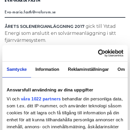
EVA-MARIA FASTH
Eva-maria.fasth@vvsforum.se
gick till Ystad
ÅRETS SOLENERGIANLÄGGNING 2017
Energi som anslutit en solvärmeanläggning i sitt
fjärrvärmesystem.
Årets prestation 2017 gavs till forskaren Joakim
Widén vid Uppsala universitet som studerat hur
solceller hanteras i elnätet. Hans studier visar att
Samtycke
Information
Reklaminställningar
Om
lokala elnät klarar 22 procents solenergi redan i
dag.
Ansvarsfull användning av dina uppgifter
Solcellsel i elnät är omdiskuterat då det kan finnas
viss risk för överspänning eller överbelastning i
Vi och
våra 1022 partners
behandlar din personliga data,
enskilda lokala elnät.
som t.ex. ditt IP-nummer, och använder teknologi såsom
cookies för att lagra och få tillgång till information på din
– 2018 har vi nöjet att premiera såväl integrationen
enhet för att kunna tillhandahålla personliga annonser och
av solel i våra elnät som solvärme i våra
innehåll, annons- och innehållsmätning, åskådarinsikter