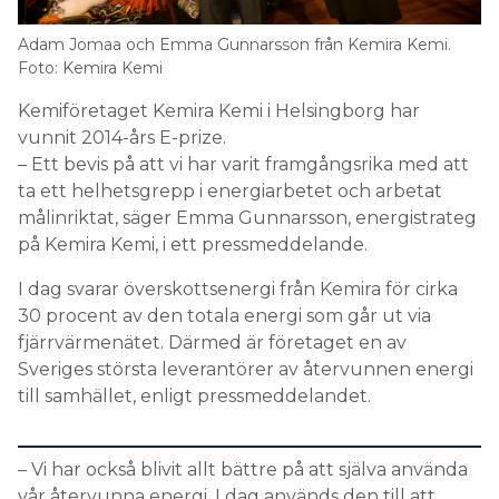
Information om GDPR
Adam Jomaa och Emma Gunnarsson från Kemira Kemi.
Search for:
Foto: Kemira Kemi
Kemiföretaget Kemira Kemi i Helsingborg har
vunnit 2014-års E-prize.
– Ett bevis på att vi har varit framgångsrika med att
SEARCH
ta ett helhetsgrepp i energiarbetet och arbetat
målinriktat, säger Emma Gunnarsson, energistrateg
på Kemira Kemi, i ett pressmeddelande.
I dag svarar överskottsenergi från Kemira för cirka
30 procent av den totala energi som går ut via
fjärrvärmenätet. Därmed är företaget en av
Sveriges största leverantörer av återvunnen energi
till samhället, enligt pressmeddelandet.
– Vi har också blivit allt bättre på att själva använda
vår återvunna energi. I dag används den till att