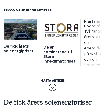
REKOMMENDERADE ARTIKLAR
Klart med 
Energirådg
Två får del
årets utmä
en
De fick årets
De är
energirådg
solenergipriser
nominerade till
på Västkus
Stora
och en
Inneklimatpriset
branschorg
Priserna de
kväll i Sto
De fick årets solenergipriser