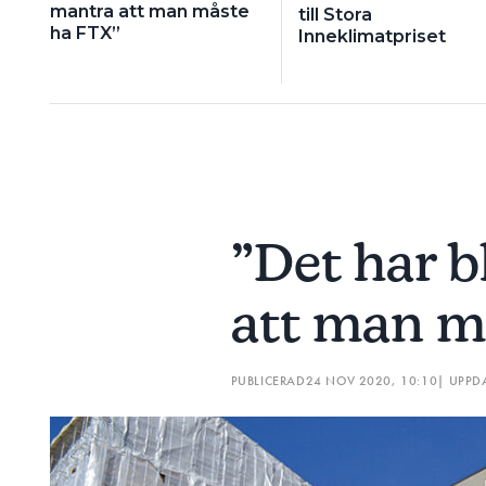
mantra att man måste
till Stora
ha FTX”
Inneklimatpriset
”Det har b
att man m
PUBLICERAD
24 NOV 2020, 10:10
| UPPD