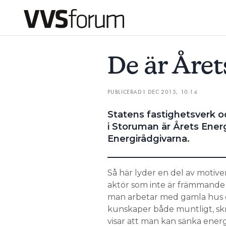
DE ÄR ÅRETS ENERGIRÅDGIVARE
”DET HAR BLIVIT ET
De är Året
Prenumerera
PUBLICERAD
1 DEC 2015, 10:14
Hantera prenumeration
Statens fastighetsverk oc
Lediga jobb
i Storuman är Årets Ener
Energirådgivarna.
Annonsera
Så här lyder en del av motive
Läs E-tidningen
aktör som inte är främmande f
man arbetar med gamla hus och
kunskaper både muntligt, skri
Om tidningen
visar att man kan sänka ener
Kontakt