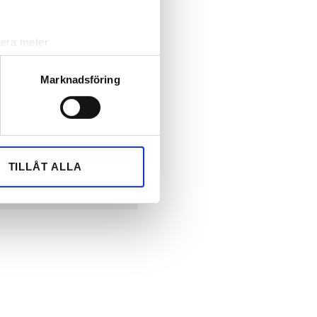
lera meter
ryck)
ljsektionen
. Du kan ändra
Marknadsföring
andahålla funktioner för
n information från din enhet
 tur kombinera informationen
TILLÅT ALLA
deras tjänster.