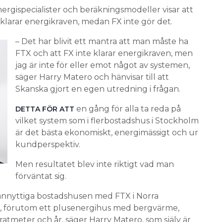
nergispecialister och beräkningsmodeller visar att
larar energikraven, medan FX inte gör det.
– Det har blivit ett mantra att man måste ha
FTX och att FX inte klarar energikraven, men
jag är inte för eller emot något av systemen,
säger Harry Matero och hänvisar till att
Skanska gjort en egen utredning i frågan.
en gång för alla ta reda på
DETTA FÖR ATT
vilket system som i flerbostadshus i Stockholm
är det bästa ekonomiskt, energimässigt och ur
kundperspektiv.
Men resultatet blev inte riktigt vad man
förväntat sig.
ännyttiga bostadshusen med FTX i Norra
, förutom ett plusenergihus med bergvärme,
atmeter och år, säger Harry Matero, som själv är