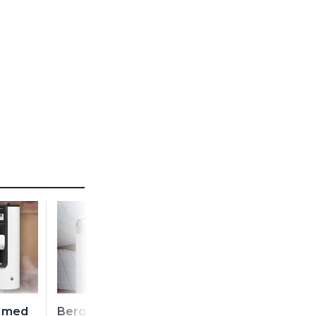
t med
Bergvärmepumpen,
Nibeprofilens e