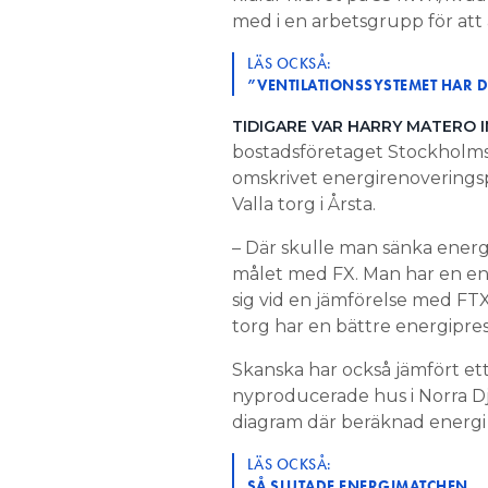
med i en arbetsgrupp för att
LÄS OCKSÅ:
”VENTILATIONSSYSTEMET HAR 
TIDIGARE VAR HARRY MATERO 
bostadsföretaget Stockholms
omskrivet energirenoveringsp
Valla torg i Årsta.
– Där skulle man sänka ener
målet med FX. Man har en en
sig vid en jämförelse med FTX
torg har en bättre energipre
Skanska har också jämfört e
nyproducerade hus i Norra D
diagram där beräknad energi 
LÄS OCKSÅ:
SÅ SLUTADE ENERGIMATCHEN