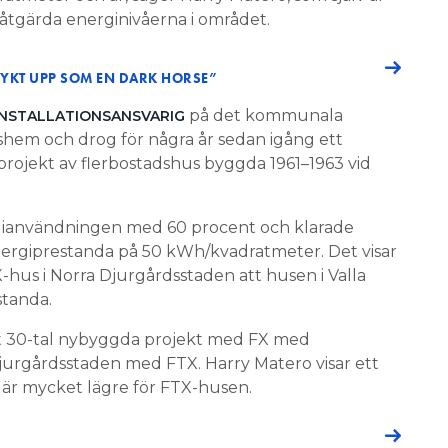
 åtgärda energinivåerna i området.
DYKT UPP SOM EN DARK HORSE”
på det kommunala
INSTALLATIONSANSVARIG
hem och drog för några år sedan igång ett
rojekt av flerbostadshus byggda 1961–1963 vid
gianvändningen med 60 procent och klarade
ergiprestanda på 50 kWh/kvadratmeter. Det visar
-hus i Norra Djurgårdsstaden att husen i Valla
standa.
tt 30-tal nybyggda projekt med FX med
jurgårdsstaden med FTX. Harry Matero visar ett
är mycket lägre för FTX-husen.