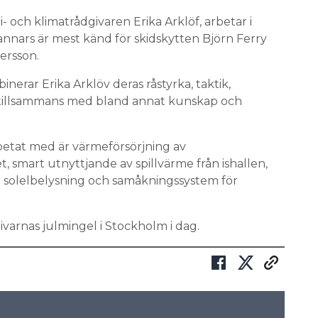
- och klimatrådgivaren Erika Arklöf, arbetar i
ars är mest känd för skidskytten Björn Ferry
ersson.
nerar Erika Arklöv deras råstyrka, taktik,
 tillsammans med bland annat kunskap och
etat med är värmeförsörjning av
, smart utnyttjande av spillvärme från ishallen,
d solelbelysning och samåkningssystem för
ivarnas julmingel i Stockholm i dag.