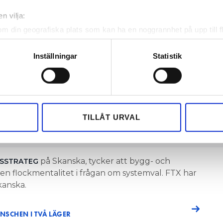
n vilja:
 de nybyggda FTX-husen i Norra Djurgårdsstaden. Foto: Fredrik
om din geografiska plats som kan ha en noggrannhet på upp till f
genom att aktivt skanna den för specifika kännetecken (fingeravt
 är det bästa – FX eller FTX? När Skanska
rsonliga uppgifter behandlas och ställ in dina preferenser i
deta
Inställningar
Statistik
ultatet inte vad de förväntat sig.
ke när som helst från cookie-förklaringen.
e för att anpassa innehållet och annonserna till användarna, tillh
vår trafik. Vi vidarebefordrar även sådana identifierare och anna
nnons- och analysföretag som vi samarbetar med. Dessa kan i sin
TILLÅT URVAL
har tillhandahållit eller som de har samlat in när du har använt 
på Skanska, tycker att bygg- och
NSSTRATEG
p en flockmentalitet i frågan om systemval. FTX har
kanska.
NSCHEN I TVÅ LÄGER