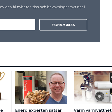
v och få nyheter, tips och bevakningar rakt ner i
de
Energiexperten satsar
Värm varmvattne