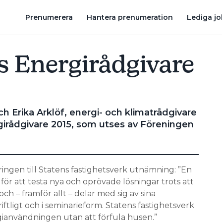
T MANTRA ATT MAN MÅSTE HA FTX”
KLART MED NOMINERADE TIL
Prenumerera
Hantera prenumeration
Lediga j
s Energirådgivare
h Erika Arklöf, energi- och klimatrådgivare
girådgivare 2015, som utses av Föreningen
ringen till Statens fastighetsverk utnämning: ”En
ör att testa nya och oprövade lösningar trots att
 – framför allt – delar med sig av sina
ftligt och i seminarieform. Statens fastighetsverk
gianvändningen utan att förfula husen.”