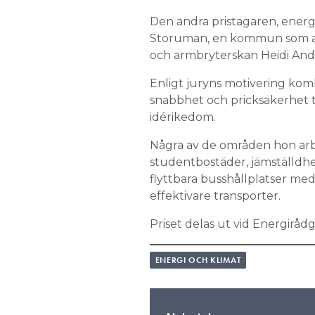
Information om GDPR
Den andra pristagaren, energi
Storuman, en kommun som ann
Search for:
och armbryterskan Heidi And
Enligt juryns motivering kombi
snabbhet och pricksäkerhet
SEARCH
idérikedom.
Några av de områden hon arb
studentbostäder, jämställdhet
flyttbara busshållplatser me
effektivare transporter.
Priset delas ut vid Energirådg
ENERGI OCH KLIMAT