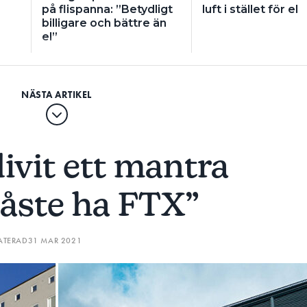
på flispanna: ”Betydligt
luft i stället för el
billigare och bättre än
el”
livit ett mantra
åste ha FTX”
ATERAD
31 MAR 2021