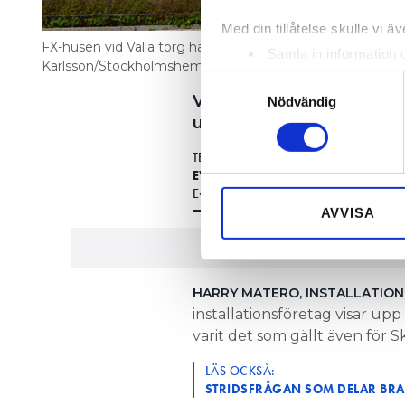
Med din tillåtelse skulle vi äve
FX-husen vid Valla torg har en bättre energiprestanda än
Samla in information 
Karlsson/Stockholmshem
Identifiera din enhet 
Samtyckesval
Vilket ventilationssystem
Ta reda på mer om hur dina pe
Nödvändig
undersökte saken blev res
eller dra tillbaka ditt samtyc
TEXT
Vi använder enhetsidentifierar
EVA-MARIA FASTH
sociala medier och analysera 
Eva-maria.fasth@vvsforum.se
till de sociala medier och a
AVVISA
med annan information som du 
HARRY MATERO, INSTALLATIO
installationsföretag visar up
varit det som gällt även för S
LÄS OCKSÅ:
STRIDSFRÅGAN SOM DELAR BRA