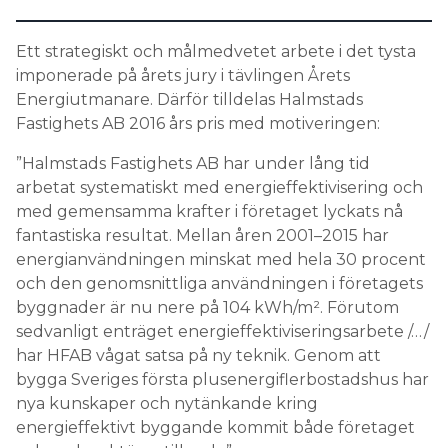
Information om GDPR
Ett strategiskt och målmedvetet arbete i det tysta
Search for:
imponerade på årets jury i tävlingen Årets
Energiutmanare. Därför tilldelas Halmstads
Fastighets AB 2016 års pris med motiveringen:
SEARCH
”Halmstads Fastighets AB har under lång tid
arbetat systematiskt med energieffektivisering och
med gemensamma krafter i företaget lyckats nå
fantastiska resultat. Mellan åren 2001–2015 har
energianvändningen minskat med hela 30 procent
och den genomsnittliga användningen i företagets
byggnader är nu nere på 104 kWh/m². Förutom
sedvanligt enträget energieffektiviseringsarbete /…/
har HFAB vågat satsa på ny teknik. Genom att
bygga Sveriges första plusenergiflerbostadshus har
nya kunskaper och nytänkande kring
energieffektivt byggande kommit både företaget