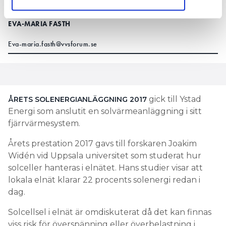
TEXT
EVA-MARIA FASTH
Eva-maria.fasth@vvsforum.se
gick till Ystad
ÅRETS SOLENERGIANLÄGGNING 2017
Energi som anslutit en solvärmeanläggning i sitt
fjärrvärmesystem.
Årets prestation 2017 gavs till forskaren Joakim
Widén vid Uppsala universitet som studerat hur
solceller hanteras i elnätet. Hans studier visar att
lokala elnät klarar 22 procents solenergi redan i
dag.
Solcellsel i elnät är omdiskuterat då det kan finnas
viss risk för överspänning eller överbelastning i