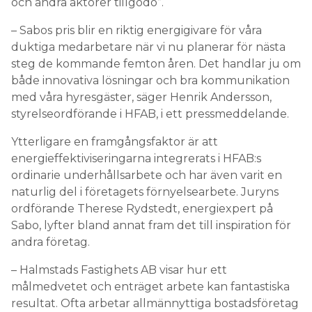
och andra aktörer tillgodo”.
– Sabos pris blir en riktig energigivare för våra
duktiga medarbetare när vi nu planerar för nästa
steg de kommande femton åren. Det handlar ju om
både innovativa lösningar och bra kommunikation
med våra hyresgäster, säger Henrik Andersson,
styrelseordförande i HFAB, i ett pressmeddelande.
Ytterligare en framgångsfaktor är att
energieffektiviseringarna integrerats i HFAB:s
ordinarie underhållsarbete och har även varit en
naturlig del i företagets förnyelsearbete. Juryns
ordförande Therese Rydstedt, energiexpert på
Sabo, lyfter bland annat fram det till inspiration för
andra företag.
– Halmstads Fastighets AB visar hur ett
målmedvetet och enträget arbete kan fantastiska
resultat. Ofta arbetar allmännyttiga bostadsföretag