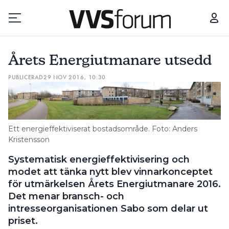
ÅRETS ENERGIUTMANARE UTSEDD
DE FICK ÅRETS SOLENER
Årets Energiutmanare utsedd
Prenumerera
PUBLICERAD
29 NOV 2016, 10:30
Hantera prenumeration
Lediga jobb
Ett energieffektiviserat bostadsområde. Foto: Anders
Kristensson
Annonsera
Systematisk energieffektivisering och
modet att tänka nytt blev vinnarkonceptet
Läs E-tidningen
för utmärkelsen Årets Energiutmanare 2016.
Det menar bransch- och
intresseorganisationen Sabo som delar ut
Om tidningen
priset.
Kontakt