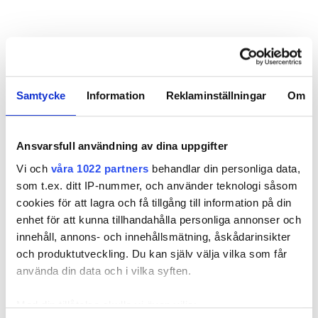
REKOMMENDERADE ARTIKLAR
Samtycke
Information
Reklaminställningar
Om
Ansvarsfull användning av dina uppgifter
Vi och
våra 1022 partners
behandlar din personliga data,
De fick årets
Injusteraren: ”Jag
Nu komme
som t.ex. ditt IP-nummer, och använder teknologi såsom
solenergipriser
är en ingenjör i
alternativen
cookies för att lagra och få tillgång till information på din
blåkläder”
IMD
enhet för att kunna tillhandahålla personliga annonser och
innehåll, annons- och innehållsmätning, åskådarinsikter
och produktutveckling. Du kan själv välja vilka som får
använda din data och i vilka syften.
Med din tillåtelse skulle vi även vilja: