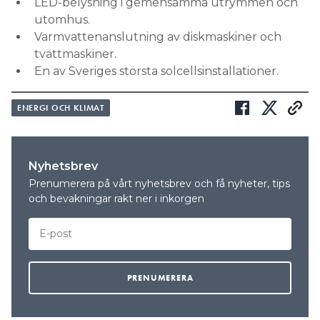
LED-belysning i gemensamma utrymmen och
utomhus.
Varmvattenanslutning av diskmaskiner och
tvättmaskiner.
En av Sveriges största solcellsinstallationer.
ENERGI OCH KLIMAT
Nyhetsbrev
Prenumerera på vårt nyhetsbrev och få nyheter, tips
och bevakningar rakt ner i inkorgen