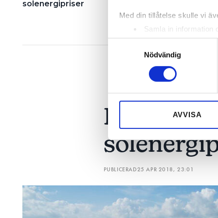
solenergipriser
Stora Inneklimatpris
Med din tillåtelse skulle vi äve
Samla in information 
Identifiera din enhet 
Samtyckesval
Ta reda på mer om hur dina pe
Nödvändig
eller dra tillbaka ditt samtyc
Vi använder enhetsidentifierar
sociala medier och analysera 
De fick år
till de sociala medier och a
AVVISA
med annan information som du 
solenergip
PUBLICERAD
25 APR 2018, 23:01