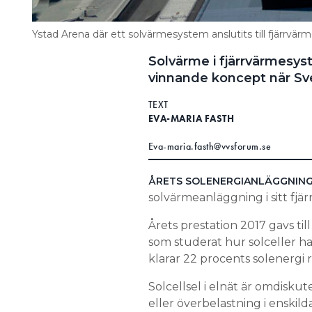
Ystad Arena där ett solvärmesystem anslutits till fjärrvär
Solvärme i fjärrvärmesyst
vinnande koncept när Sve
TEXT
EVA-MARIA FASTH
Eva-maria.fasth@vvsforum.se
ÅRETS SOLENERGIANLÄGGNING
solvärmeanläggning i sitt fjä
Årets prestation 2017 gavs ti
som studerat hur solceller han
klarar 22 procents solenergi r
Solcellsel i elnät är omdiskut
eller överbelastning i enskilda