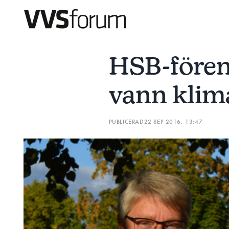
HSB-FÖRENING I SYDSVERIGE VANN KLIMATPRIS
DE 
HSB-fören
Prenumerera
vann klim
Hantera prenumeration
PUBLICERAD
22 SEP 2016, 13:47
Lediga jobb
Annonsera
Läs E-tidningen
Om tidningen
Kontakt