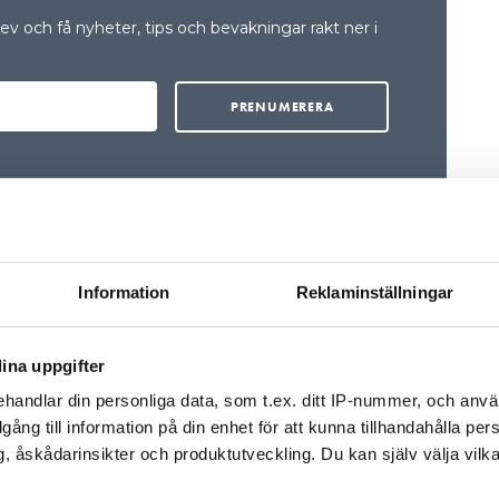
v och få nyheter, tips och bevakningar rakt ner i
Information
Reklaminställningar
Klart med Årets
Energirådgivare
ina uppgifter
Två får dela på årets
utmärkelse, en
handlar din personliga data, som t.ex. ditt IP-nummer, och anv
energirådgivare på
illgång till information på din enhet för att kunna tillhandahålla pe
Västkusten och en
, åskådarinsikter och produktutveckling. Du kan själv välja vilk
branschorganisation.
Årets Energiutma