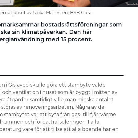
 ta emot priset av Ulrika Malmsten, HSB Göta.
ppmärksammar bostadsrättsföreningar som
inska sin klimatpåverkan. Den här
nergianvändning med 15 procent.
n i Gislaved skulle göra ett stambyte valde
el och ventilation i huset som är byggt i mitten av
era åtgärder samtidigt ville man minska antalet
e störas av renoveringsarbeten. Några av de
stambytet var att byta från gas- till fjärrvärme
rummen och förbättra isoleringen. I alla
raturgivare för att tillse att alla boende har en