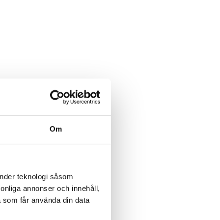
Om
änder teknologi såsom
rsonliga annonser och innehåll,
a som får använda din data
nare
De är bäst i Sverige på
Svenska vinnare