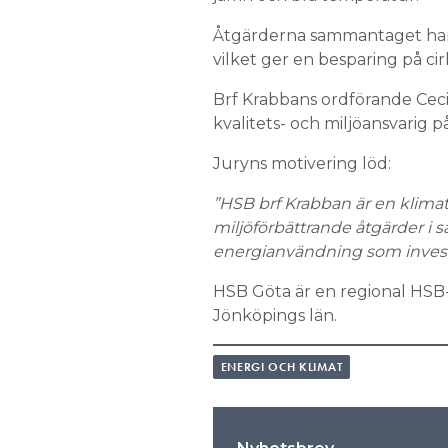
Åtgärderna sammantaget har r
vilket ger en besparing på ci
Brf Krabbans ordförande Cecil
kvalitets- och miljöansvarig 
Juryns motivering löd:
”HSB brf Krabban är en klim
miljöförbättrande åtgärder 
energianvändning som invest
HSB Göta är en regional HSB
Jönköpings län.
ENERGI OCH KLIMAT