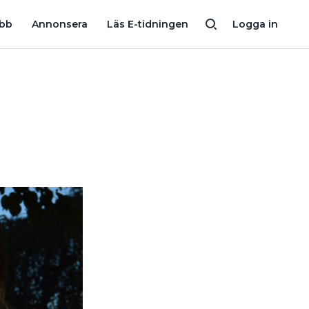
INNEKLIMATPRISET
KLART MED ÅRETS ENERGIRÅDGIVARE
Å
obb
Annonsera
Läs E-tidningen
Logga in