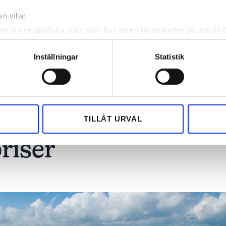
Priserna delas ut i kväll i
et
utsedd
Stockholm.
n vilja:
om din geografiska plats som kan ha en noggrannhet på upp till f
genom att aktivt skanna den för specifika kännetecken (fingeravt
rsonliga uppgifter behandlas och ställ in dina preferenser i
deta
Inställningar
Statistik
ke när som helst från cookie-förklaringen.
e för att anpassa innehållet och annonserna till användarna, tillh
vår trafik. Vi vidarebefordrar även sådana identifierare och anna
ets
nnons- och analysföretag som vi samarbetar med. Dessa kan i sin
TILLÅT URVAL
har tillhandahållit eller som de har samlat in när du har använt 
riser