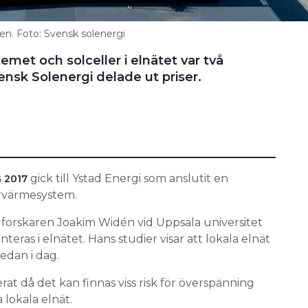
men. Foto: Svensk solenergi
emet och solceller i elnätet var två
nsk Solenergi delade ut priser.
gick till Ystad Energi som anslutit en
 2017
rrvärmesystem.
ll forskaren Joakim Widén vid Uppsala universitet
teras i elnätet. Hans studier visar att lokala elnät
edan i dag.
erat då det kan finnas viss risk för överspänning
 lokala elnät.