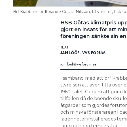
Brf Krabbans ordförande Cecilia Nilsson, till vänster, fick
HSB Götas klimatpris u
gjort en insats för att m
föreningen sänkte sin e
TEXT
JAN LÖÖF, VVS FORUM
jan.loof@vvsforum.se
I samband med att brf Krabba
styrelsen att även titta över 
1960-talet. Genom att göra fl
tillfällen då de boende skull
åtgärder som gjordes förutom 
och minska fönsterarean i bad
lägenheter installerades tempe
jämn och bra temperatur.