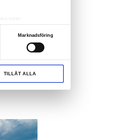
energieffektivisering
internationell
solenergitävling
lera meter
ryck)
ljsektionen
. Du kan ändra
Marknadsföring
andahålla funktioner för
n information från din enhet
 tur kombinera informationen
TILLÅT ALLA
deras tjänster.