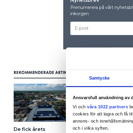
Nyhetsbrev
Prenumerera på vårt nyhetsbre
inkorgen
REKOMMENDERADE ARTIKLAR
Samtycke
Ansvarsfull användning av d
Vi och
våra 1022 partners
be
cookies för att lagra och få t
annons- och innehållsmätning
och i vilka syften.
De fick årets
De är nominerade till