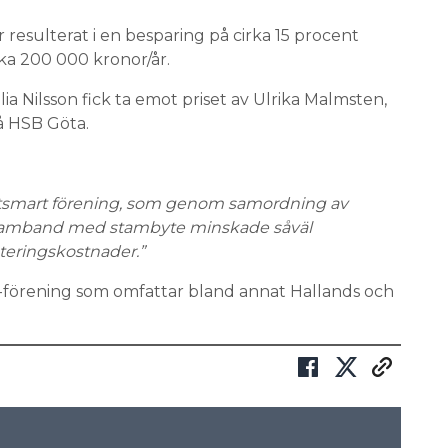
esulterat i en besparing på cirka 15 procent
rka 200 000 kronor/år.
ia Nilsson fick ta emot priset av Ulrika Malmsten,
på HSB Göta.
atsmart förening, som genom samordning av
i samband med stambyte minskade såväl
eringskostnader.”
-förening som omfattar bland annat Hallands och