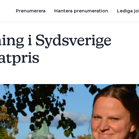
FICK ÅRETS SOLENERGIPRISER
DE ÄR NOMINERADE TILL STORA 
Prenumerera
Hantera prenumeration
Lediga j
ing i Sydsverige
atpris