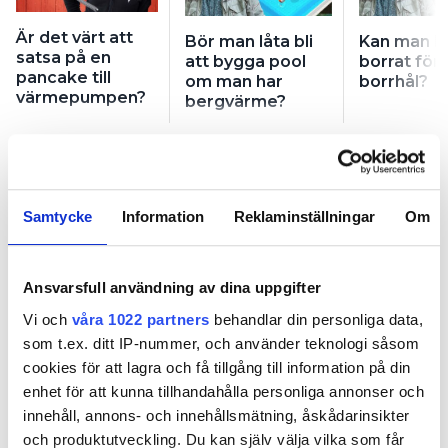
Är det värt att
Bör man låta bli
Kan man h
satsa på en
att bygga pool
borrat för 
pancake till
om man har
borrhål?
värmepumpen?
bergvärme?
Samtycke
Information
Reklaminställningar
Om
Är det värt att satsa på en
Ansvarsfull användning av dina uppgifter
pancake till värmepumpen?
Vi och
våra 1022 partners
behandlar din personliga data,
som t.ex. ditt IP-nummer, och använder teknologi såsom
PUBLICERAD
13 OCT 2025, 05:00
| UPPDATERAD
16 DEC 2025
cookies för att lagra och få tillgång till information på din
enhet för att kunna tillhandahålla personliga annonser och
innehåll, annons- och innehållsmätning, åskådarinsikter
och produktutveckling. Du kan själv välja vilka som får