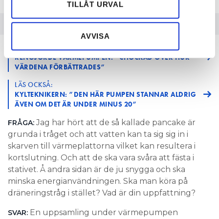
Dessa kan i sin tur kombinera informationen med annan
TILLÅT URVAL
information som du har tillhandahållit eller som de har
samlat in när du har använt deras tjänster.
AVVISA
MER MED PETER FALK
RENGJORDE VÄRMEPUMPEN: ”CHOCKAD ÖVER HUR
VÄRDENA FÖRBÄTTRADES”
LÄS OCKSÅ:
KYLTEKNIKERN: ”DEN HÄR PUMPEN STANNAR ALDRIG
ÄVEN OM DET ÄR UNDER MINUS 20”
Jag har hört att de så kallade pancake är
FRÅGA:
grunda i tråget och att vatten kan ta sig sig in i
skarven till värmeplattorna vilket kan resultera i
kortslutning. Och att de ska vara svåra att fästa i
stativet. Å andra sidan är de ju snygga och ska
minska energianvändningen. Ska man köra på
dräneringstråg i stället? Vad är din uppfattning?
En uppsamling under värmepumpen
SVAR: