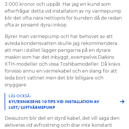
3 000 kronor och uppåt. Har jag en kund som
efterfrågar detta vid installation av ny värmepump
blir det ofta nära nettopris för kunden då de redan
ofta är pinsamt dyra i inköp.
Byter man värmepump och har behovet av att
avleda kondensvatten skulle jag rekommendera
att man i stället lägger pengarna på en dyrare
maskin som har det inbyggt, exempelvis Daikins
XTH-modeller och vissa Toshibamodeller. Då krävs
förvisso ännu en värmekabel och en slang för att
leda bort vattnet men det blir billigare och
snyggare.
LÄS OCKSÅ:
KYLTEKNIKERNS 10 TIPS VID INSTALLATION AV
LUFT/LUFTVÄRMEPUMP
Dessutom blir det en styrd kabel, det vill säga den
aktiveras vid avfrostning och drar inte konstant