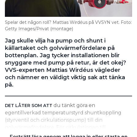
Information om GDPR
Search for:
Spelar det någon roll? Mattias Wirdéus på VVSYN vet. Foto:
Getty Images/Privat (montage)
Jag skulle vilja ha pump och shunt i
SEARCH
källartaket och golvvärmefördelare på
bottenplan. Jag tycker installationen blir
snyggare med pump på retur, är det okej?
VVS-experten Mattias Wirdéus vägleder
och nämner en väldigt viktig sak att tänka
på.
du tänkt göra en
DET LÅTER SOM ATT
egentillverkad temperaturstyrd shuntkoppling
(styrventil och cirkulationspump) till din
golvvärmefördelare. För cirkulationen till
golvvärmeslingorna har det ingen betydelse om
Fortsätt läsa genom att logga in eller starta en