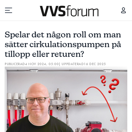
SPELAR DET NÅGON ROLL OM MAN SÄTTER CIRKULATIONSPUMPEN PÅ TILLOPP ELLER RETUREN?
BLI
Spelar det någon roll om man
Prenumerera
sätter cirkulationspumpen på
tillopp eller returen?
Hantera prenumeration
PUBLICERAD
4 NOV 2024, 05:00
| UPPDATERAD
16 DEC 2025
Lediga jobb
Annonsera
Läs E-tidningen
Om tidningen
Kontakt