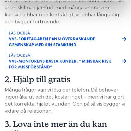
kunder som är just trogna och återkommande. Det
är en skillnad jämfört med många andra som
– I dag med tillgång till Youtube och alla mediala
kanske jobbar mer kortsiktigt, vi jobbar långsiktigt
kanaler så kan det förskönas hur enkelt det är att
och bygger förtroende.
byta en kökskran själv. Det är nästan så att man
skäms om man inte kan och känner en press att
LÄS OCKSÅ:
man borde fixa själv, men man ska tänka tvärtom.
VVS-FÖRETAGAREN FANN ÖVERRASKANDE
GEMENSKAP MED SIN STAMKUND
Misslyckas man med något i trycksatta
vattenledningar så blir det väldigt stora
LÄS OCKSÅ:
konsekvenser.
VVS-MONTÖRENS BÄSTA KUNDER: ”MINSKAR RISK
FÖR MISSFÖRSTÅND”
VVS:are prata med sina kunder
HUR SKA MAN SOM
2. Hjälp till gratis
om hemmafix då? Peter Bratt säger sig vara lite
arbetsskadad av att han i alla år sett allt som gått fel
Många frågor kan vi lösa per telefon. Då behöver
i bostäder och sällan det som gått bra. Men han
ingen åka ut och det kostar inget – men vi har gjort
rekommenderar ändå till att uppmuntra till
det korrekta, hjälpt kunden. Och på så vis bygger vi
underhåll men avråda från installationer.
vidare på relationen.
LÄS OCKSÅ:
3. Lova inte mer än du kan
“RÖRMOKAREN ANSLÖT INTE TVÄTTSTÄLLSAVLOPPET –
DET BLEV EN VATTENSKADA”