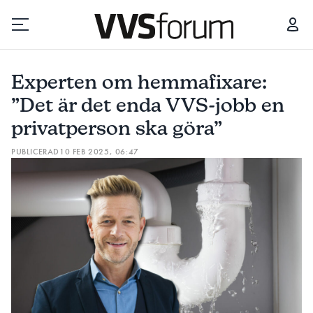
EXPERTEN OM HEMMAFIXARE: ”DET ÄR DET ENDA VVS-JOBB EN PRIVATPERSON SKA GÖRA”
Experten om hemmafixare:
Prenumerera
”Det är det enda VVS-jobb en
privatperson ska göra”
Hantera prenumeration
PUBLICERAD
10 FEB 2025, 06:47
Lediga jobb
Annonsera
Läs E-tidningen
Om tidningen
Kontakt