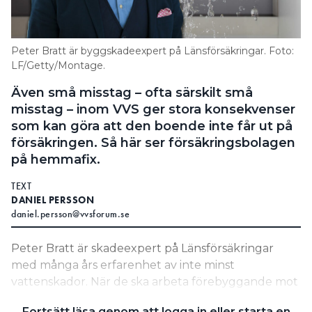
Information om GDPR
Search for:
Peter Bratt är byggskadeexpert på Länsförsäkringar. Foto:
LF/Getty/Montage.
Även små misstag – ofta särskilt små
SEARCH
misstag – inom VVS ger stora konsekvenser
som kan göra att den boende inte får ut på
försäkringen. Så här ser försäkringsbolagen
på hemmafix.
TEXT
DANIEL PERSSON
daniel.persson@vvsforum.se
Peter Bratt är skadeexpert på Länsförsäkringar
med många års erfarenhet av inte minst
vattenskador. När de ska arbeta förebyggande mot
skador i hemmet finns vissa skillnader på
Fortsätt läsa genom att logga in eller starta en