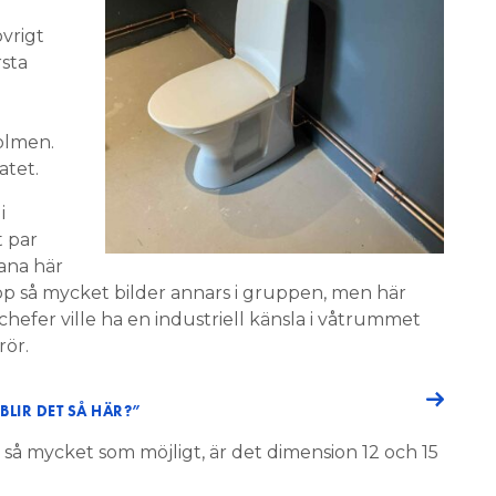
vrigt
rsta
olmen.
atet.
i
t par
ana här
upp så mycket bilder annars i gruppen, men här
 chefer ville ha en industriell känsla i våtrummet
rör.
BLIR DET SÅ HÄR?”
så mycket som möjligt, är det dimension 12 och 15