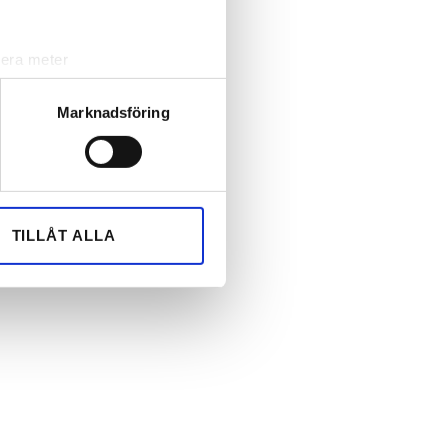
lera meter
ryck)
ljsektionen
. Du kan ändra
Marknadsföring
andahålla funktioner för
n information från din enhet
 tur kombinera informationen
TILLÅT ALLA
deras tjänster.