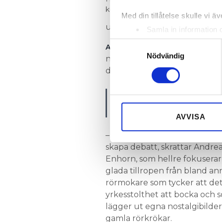
knäckar. Foto: Privat
Med din tillåtelse skulle vi äve
ut, säger Andreas Enhorn.
Samla in information 
Identifiera din enhet 
Samtyckesval
ANSLUTNINGARNA HAR HAN GJ
Ta reda på mer om hur dina pe
Nödvändig
några kängor bland kommentar
eller dra tillbaka ditt samtyc
djävligt ut pga V6, annars bra”
Vi använder enhetsidentifierar
”Mina chefer ville ha
sociala medier och analysera 
därför blev det hård
till de sociala medier och a
AVVISA
med annan information som du 
– Ja, V6-systemet kommer allt
skapa debatt, skrattar Andre
Enhorn, som hellre fokuserar
glada tillropen från bland an
rörmokare som tycker att det
yrkesstolthet att bocka och 
lägger ut egna nostalgibilder
gamla rörkrökar.