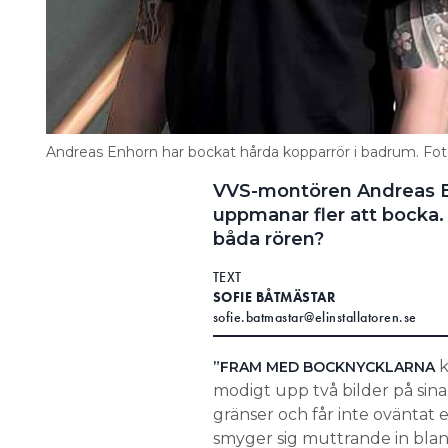
Andreas Enhorn har bockat hårda kopparrör i badrum. Foto
VVS-montören Andreas En
uppmanar fler att bocka. 
båda rören?
TEXT
SOFIE BÅTMÄSTAR
sofie.batmastar@elinstallatoren.se
k
”FRAM MED BOCKNYCKLARNA
modigt upp två bilder på si
gränser och får inte oväntat 
smyger sig muttrande in bland