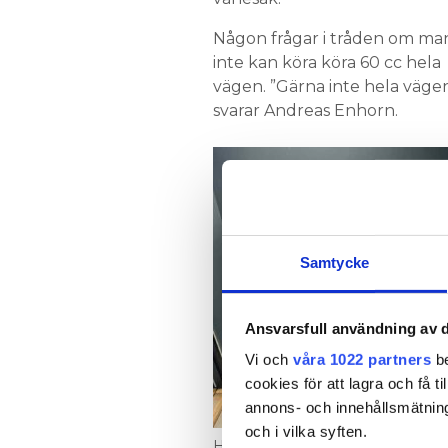
Någon frågar i tråden om ma
inte kan köra köra 60 cc hela
vägen. ”Gärna inte hela väge
svarar Andreas Enhorn.
Samtycke
Ansvarsfull användning av d
Vi och
våra 1022 partners
be
cookies för att lagra och få t
annons- och innehållsmätning
och i vilka syften.
Hade blivit för trångd vid komm