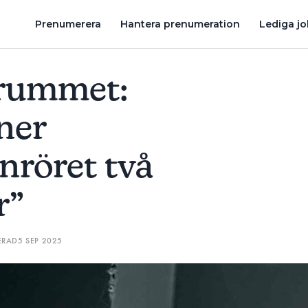
TVÅ CENTIMETER”
”OM DU TITULERAR DIG RÖRMOKARE SKA DE
Prenumerera
Hantera prenumeration
Lediga j
trummet:
ner
nröret två
r”
ERAD
5 SEP 2025