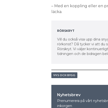
– Med en koppling eller en pre
läcka.
RÖRSKRYT
Vill du också visa upp dina sny
rörkonst? Då tycker vi att d
Rörskryt. Vi väljer kontinuerli
tidningen och de bidragen be
VVS OCH BYGG
Nyhetsbrev
Prenumerera på vårt nyhetsbre
inkorgen