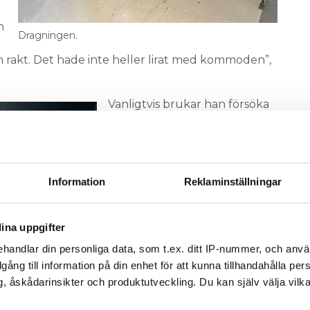
n
Dragningen.
n rakt. Det hade inte heller lirat med kommoden”,
Vanligtvis brukar han försöka
göra en knäck på båda rören
för att få ihop det till 40 cc
men i det här fallet upplevde
han att det hade blivit för
Information
Reklaminställningar
trångt med botten i
kommoden.
ina uppgifter
– Då valde jag att bocka ner
bara varmvattenröret två
handlar din personliga data, som t.ex. ditt IP-nummer, och anv
centimeter. Det går också att
illgång till information på din enhet för att kunna tillhandahålla pe
göra en lösning så att man
, åskådarinsikter och produktutveckling. Du kan själv välja vilk
bara viker ena ventilen neråt,
oden med två