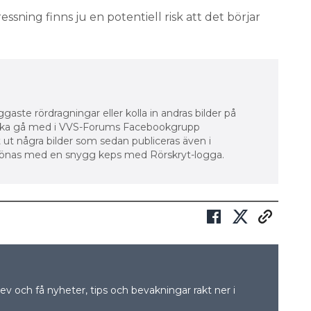
ssning finns ju en potentiell risk att det börjar
ggaste rördragningar eller kolla in andras bilder på
u ska gå med i VVS-Forums Facebookgrupp
gt ut några bilder som sedan publiceras även i
lönas med en snygg keps med Rörskryt-logga.
v och få nyheter, tips och bevakningar rakt ner i