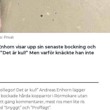
: Privat
horn visar upp sin senaste bockning och
”Det är kul!” Men varför knäckte han inte
ollegor! Det är kul!” Andreas Enhorn lägger
na bockade hårda kopparrör i Rörmokare utan
ett gäng kommentarer, mest ros men lite ris
 ”Snyggt” och ”Proffsigt”.