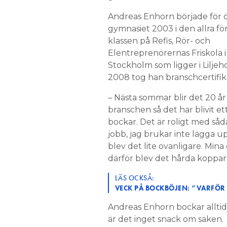
Andreas Enhorn började för ö
gymnasiet 2003 i den allra fö
klassen på Refis, Rör- och
Elentreprenörernas Friskola i
Stockholm som ligger i Liljeh
2008 tog han branschcertifik
– Nästa sommar blir det 20 år 
branschen så det har blivit et
bockar. Det är roligt med såd
jobb, jag brukar inte lägga 
blev det lite ovanligare. Mina
därför blev det hårda koppar
LÄS OCKSÅ:
VECK PÅ BOCKBÖJEN: ”VARFÖR 
Andreas Enhorn bockar alltid 
är det inget snack om saken.