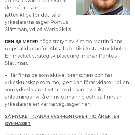
att höja kvaliteten. Och är
det några som är
jätteviktiga för det, så är
yrkeslärarna säger Pontus
Slättman, vd på WorldSkills.
höga statyn av Kimmo Martin finns
DEN 3,5 METER
uppställd utanför Ahlsells butik i Årsta, Stockholm.
En mycket strategisk placering, menar Pontus
Slättman.
– Här finns de som aktiva i branschen och har
yrkeskunskap som möjligen kan föras vidare i rollen
som yrkeslärare. Det finns de som av olika
anledningar vi få en ny utmaning och då finns är
yrkeslärare en karriärväg, säger han.
SÅ MYCKET TJÄNAR VVS-MONTÖRER TIO ÅR EFTER
GYMNASIET