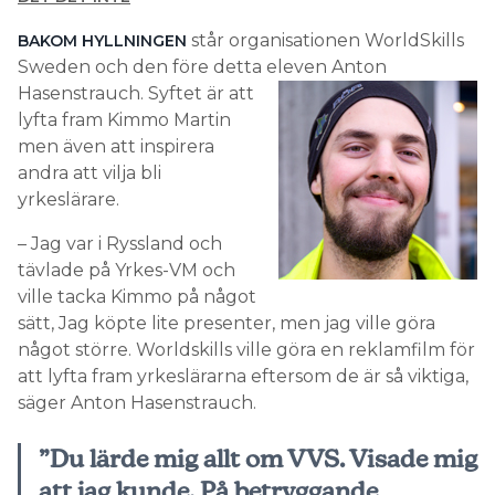
står organisationen WorldSkills
BAKOM HYLLNINGEN
Sweden och den före detta eleven Anton
Hasenstrauch.
Syftet är att
lyfta fram Kimmo Martin
men även att inspirera
andra att vilja bli
yrkeslärare.
– Jag var i Ryssland och
tävlade på Yrkes-VM och
ville tacka Kimmo på något
sätt, Jag köpte lite presenter, men jag ville göra
något större. Worldskills ville göra en reklamfilm för
att lyfta fram yrkeslärarna eftersom de är så viktiga,
säger Anton Hasenstrauch.
”Du lärde mig allt om VVS. Visade mig
att jag kunde. På betryggande