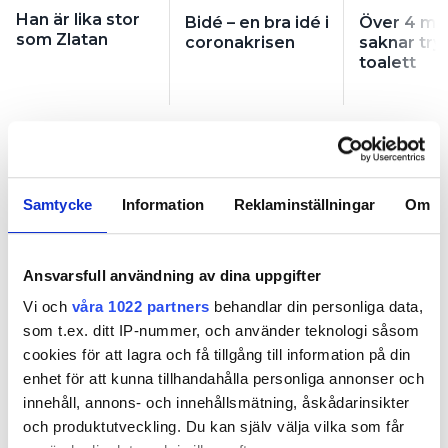
Han är lika stor
Bidé – en bra idé i
Över 4 mil
som Zlatan
coronakrisen
saknar try
toalett
Samtycke
Information
Reklaminställningar
Om
Han är lika stor som Zlatan
Ansvarsfull användning av dina uppgifter
PUBLICERAD
23 OCT 2019, 16:00
Vi och
våra 1022 partners
behandlar din personliga data,
som t.ex. ditt IP-nummer, och använder teknologi såsom
cookies för att lagra och få tillgång till information på din
enhet för att kunna tillhandahålla personliga annonser och
innehåll, annons- och innehållsmätning, åskådarinsikter
och produktutveckling. Du kan själv välja vilka som får