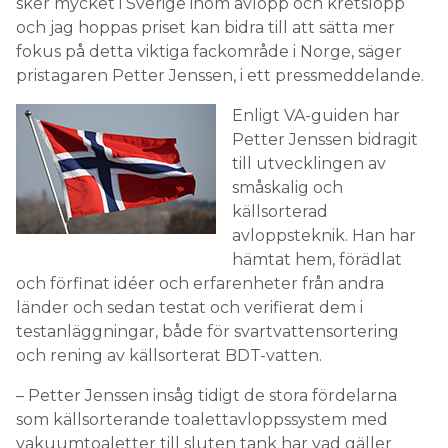
sker mycket i Sverige inom avlopp och kretslopp
och jag hoppas priset kan bidra till att sätta mer
fokus på detta viktiga fackområde i Norge, säger
pristagaren Petter Jenssen, i ett pressmeddelande.
Enligt VA-guiden har
Petter Jenssen bidragit
till utvecklingen av
småskalig och
källsorterad
avloppsteknik. Han har
hämtat hem, förädlat
och förfinat idéer och erfarenheter från andra
länder och sedan testat och verifierat dem i
testanläggningar, både för svartvattensortering
och rening av källsorterat BDT-vatten.
– Petter Jenssen insåg tidigt de stora fördelarna
som källsorterande toalettavloppssystem med
vakuumtoaletter till sluten tank har vad gäller