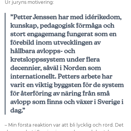
Ur juryns motivering:
Information om GDPR
”Petter Jenssen har med idérikedom,
Search for:
kunskap, pedagogisk förmåga och
stort engagemang fungerat som en
förebild inom utvecklingen av
SEARCH
hållbara avlopps- och
kretsloppssystem under flera
decennier, såväl i Norden som
internationellt. Petters arbete har
varit en viktig byggsten för de system
för återföring av näring från små
avlopp som finns och växer i Sverige i
dag.”
– Min första reaktion var att bli lycklig och rörd. Det