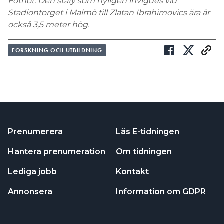
Fotnot: Den staty som nyligen invigdes vid
Stadiontorget i Malmö till Zlatan Ibrahimovics ära är
också 3,5 meter hög.
FORSKNING OCH UTBILDNING
Prenumerera
Läs E-tidningen
Hantera prenumeration
Om tidningen
Lediga jobb
Kontakt
Annonsera
Information om GDPR