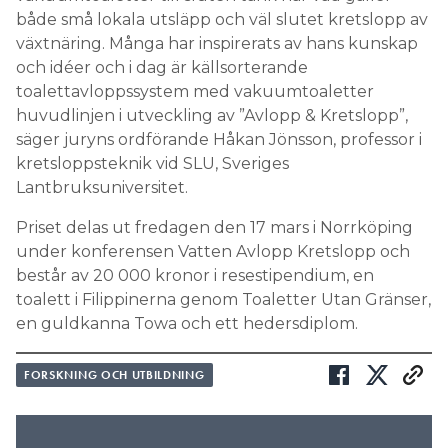
både små lokala utsläpp och väl slutet kretslopp av
växtnäring. Många har inspirerats av hans kunskap
och idéer och i dag är källsorterande
toalettavloppssystem med vakuumtoaletter
huvudlinjen i utveckling av ”Avlopp & Kretslopp”,
säger juryns ordförande Håkan Jönsson, professor i
kretsloppsteknik vid SLU, Sveriges
Lantbruksuniversitet.
Priset delas ut fredagen den 17 mars i Norrköping
under konferensen Vatten Avlopp Kretslopp och
består av 20 000 kronor i resestipendium, en
toalett i Filippinerna genom Toaletter Utan Gränser,
en guldkanna Towa och ett hedersdiplom.
FORSKNING OCH UTBILDNING