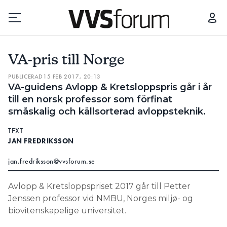
VA-PRIS TILL NORGE
HAN ÄR LIKA STOR SOM ZLATAN
VA-pris till Norge
Prenumerera
PUBLICERAD
15 FEB 2017, 20:13
VA-guidens Avlopp & Kretsloppspris går i år
Hantera prenumeration
till en norsk professor som förfinat
småskalig och källsorterad avloppsteknik.
Lediga jobb
TEXT
JAN FREDRIKSSON
Annonsera
jan.fredriksson@vvsforum.se
Läs E-tidningen
Avlopp & Kretsloppspriset 2017 går till Petter
Jenssen professor vid NMBU, Norges miljø- og
biovitenskapelige universitet.
Om tidningen
Kontakt