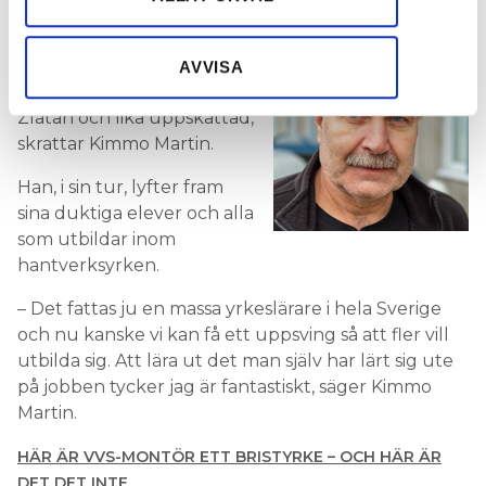
information som du har tillhandahållit eller som de har
framför en avbildning av sig själv.
samlat in när du har använt deras tjänster.
– Det känns fantastiskt att
AVVISA
jag är i samma klass som
Zlatan och lika uppskattad,
skrattar Kimmo Martin.
Han, i sin tur, lyfter fram
sina duktiga elever och alla
som utbildar inom
hantverksyrken.
– Det fattas ju en massa yrkeslärare i hela Sverige
och nu kanske vi kan få ett uppsving så att fler vill
utbilda sig. Att lära ut det man själv har lärt sig ute
på jobben tycker jag är fantastiskt, säger Kimmo
Martin.
HÄR ÄR VVS-MONTÖR ETT BRISTYRKE – OCH HÄR ÄR
DET DET INTE