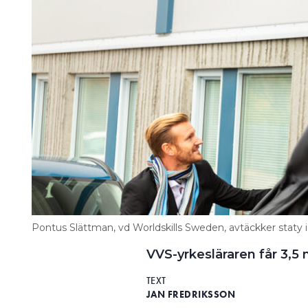
Information om GDPR
Search for:
SEARCH
Pontus Slättman, vd Worldskills Sweden, avtäckker staty i 
VVS-yrkesläraren får 3,5
TEXT
JAN FREDRIKSSON