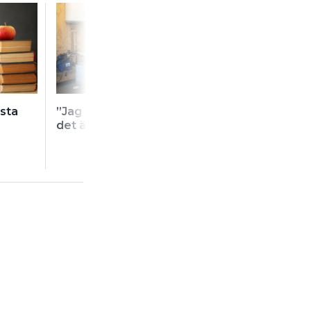
sta
”Jag valde VVS för att
Så många fler vill
det är ett socialt yrke”
VVS-montörer