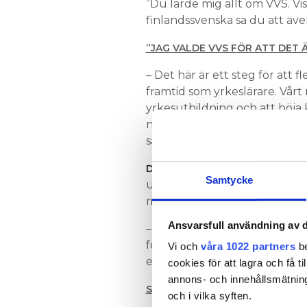
”Du lärde mig allt om VVS. V
finlandssvenska sa du att även
”JAG VALDE VVS FÖR ATT DET 
– Det här är ett steg för att fl
framtid som yrkeslärare. Vårt m
yrkesutbildning och att höja 
några som är jätteviktiga för d
säger Pontus Slättman, vd på
höga statyn av
DEN 3,5 METER
Samtycke
uppställd utanför Ahlsells bu
mycket strategisk placering,
Ansvarsfull användning av d
– Här finns de som aktiva i 
föras vidare i rollen som yrkes
Vi och
våra 1022 partners
be
en ny utmaning och då finns ä
cookies för att lagra och få t
annons- och innehållsmätning
SÅ MYCKET TJÄNAR VVS-MONTÖ
och i vilka syften.