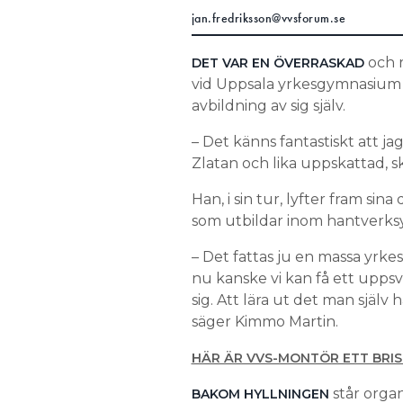
jan.fredriksson@vvsforum.se
och r
DET VAR EN ÖVERRASKAD
vid Uppsala yrkesgymnasium J
avbildning av sig själv.
– Det känns fantastiskt att ja
Zlatan och lika uppskattad, s
Han, i sin tur, lyfter fram sina
som utbildar inom hantverks
– Det fattas ju en massa yrkes
nu kanske vi kan få ett uppsvin
sig. Att lära ut det man själv h
säger Kimmo Martin.
HÄR ÄR VVS-MONTÖR ETT BRIST
står orga
BAKOM HYLLNINGEN