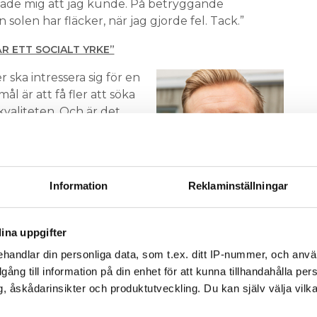
isade mig att jag kunde. På betryggande
 solen har fläcker, när jag gjorde fel. Tack.”
ÄR ETT SOCIALT YRKE”
er ska intressera sig för en
ål är att få fler att söka
kvaliteten. Och är det
et, så är yrkeslärarna
 WorldSkills.
 Kimmo Martin finns
Information
Reklaminställningar
tik i Årsta, Stockholm. En
 menar Pontus Slättman.
ina uppgifter
branschen och har yrkeskunskap som möjligen kan
lärare. Det finns de som av olika anledningar vi få
handlar din personliga data, som t.ex. ditt IP-nummer, och anv
r yrkeslärare en karriärväg, säger han.
illgång till information på din enhet för att kunna tillhandahålla pe
, åskådarinsikter och produktutveckling. Du kan själv välja vilk
RER TIO ÅR EFTER GYMNASIET