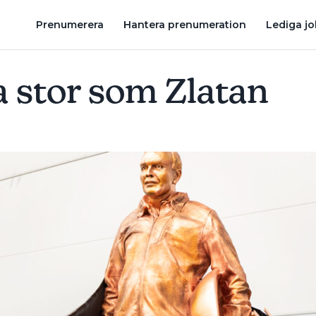
ET ÄR DET ALLRA BÄSTA”
GRATTIS TASERUDSGYMNASIET, ÅRETS
Prenumerera
Hantera prenumeration
Lediga j
a stor som Zlatan