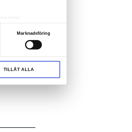
lera meter
ryck)
ljsektionen
. Du kan ändra
Marknadsföring
andahålla funktioner för
n information från din enhet
 tur kombinera informationen
TILLÅT ALLA
deras tjänster.