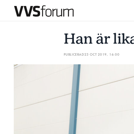
HAN ÄR LIKA STOR SOM ZLATAN
”FRIHETEN I VVS-YRK
Han är lik
Prenumerera
PUBLICERAD
23 OCT 2019, 16:00
Hantera prenumeration
Lediga jobb
Annonsera
Läs E-tidningen
Om tidningen
Kontakt