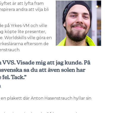
yftet är att lyfta fram
irera andra att vilja bli
de på Yrkes-VM och ville
g köpte lite presenter,
. Worldskills ville göra en
 yrkeslärarna eftersom de
senstrauch.
m VVS. Visade mig att jag kunde. På
svenska sa du att även solen har
 fel. Tack.”
h
 en plakett där Anton Hasenstrauch hyllar sin