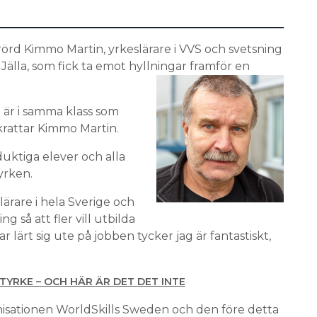
örd Kimmo Martin, yrkeslärare i VVS och svetsning
älla, som fick ta emot hyllningar framför en
g är i samma klass som
krattar Kimmo Martin.
 duktiga elever och alla
yrken.
lärare i hela Sverige och
g så att fler vill utbilda
ar lärt sig ute på jobben tycker jag är fantastiskt,
YRKE – OCH HÄR ÄR DET DET INTE
nisationen WorldSkills Sweden och den före detta