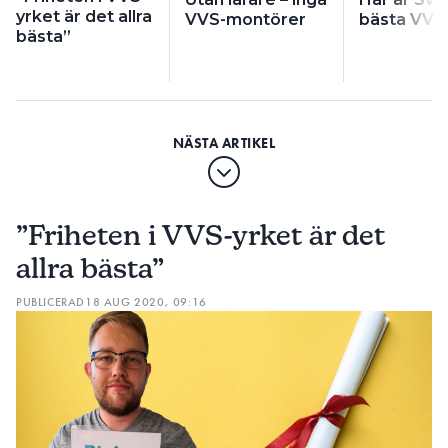
yrket är det allra
VVS-montörer
bästa VVS
bästa”
”Friheten i VVS-yrket är det
allra bästa”
PUBLICERAD
18 AUG 2020, 09:16